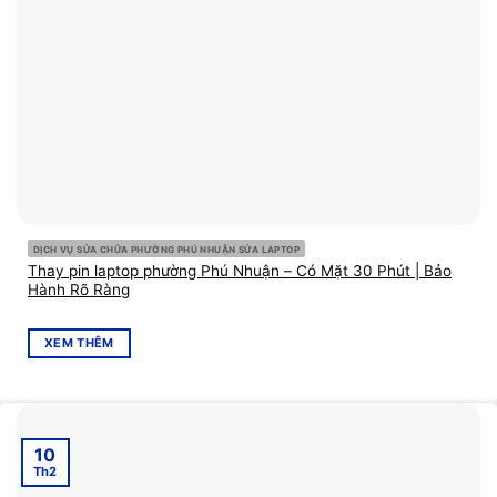
DỊCH VỤ SỬA CHỮA PHƯỜNG PHÚ NHUẬN SỬA LAPTOP
Thay pin laptop phường Phú Nhuận – Có Mặt 30 Phút | Bảo
Hành Rõ Ràng
XEM THÊM
10
Th2