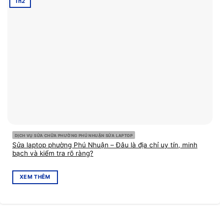
Th2
DỊCH VỤ SỬA CHỮA PHƯỜNG PHÚ NHUẬN SỬA LAPTOP
Sửa laptop phường Phú Nhuận – Đâu là địa chỉ uy tín, minh
bạch và kiểm tra rõ ràng?
XEM THÊM