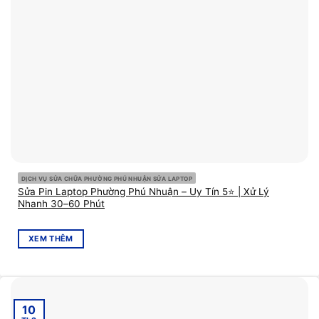
DỊCH VỤ SỬA CHỮA PHƯỜNG PHÚ NHUẬN SỬA LAPTOP
Sửa Pin Laptop Phường Phú Nhuận – Uy Tín 5⭐ | Xử Lý
Nhanh 30–60 Phút
XEM THÊM
10