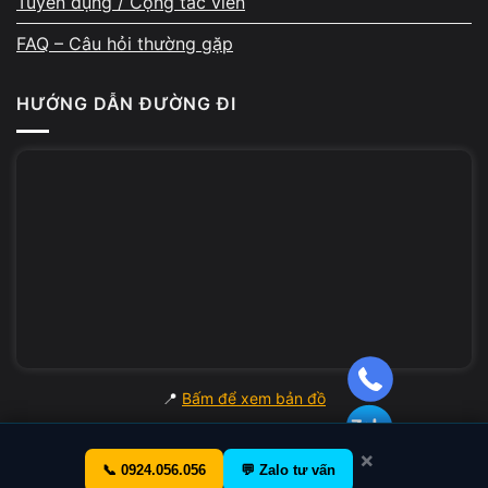
Tuyển dụng / Cộng tác viên
FAQ – Câu hỏi thường gặp
HƯỚNG DẪN ĐƯỜNG ĐI
📍
Bấm để xem bản đồ
×
📞 0924.056.056
💬 Zalo tư vấn