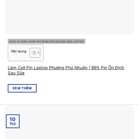
DỊCH VỤ SỬA CHỮA PHƯỜNG PHÚ NHUẬN SỬA LAPTOP
Nội dung
Làm Cell Pin Laptop Phường Phú Nhuận | 99% Pin Ổn Định
Sau Sửa
XEM THÊM
10
Th2