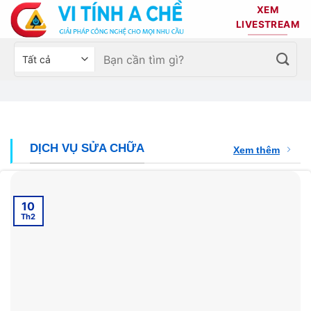
Bỏ
XEM
qua
LIVESTREAM
nội
Tìm
Chọn
dung
kiếm:
danh
mục
sản
phẩm
DỊCH VỤ SỬA CHỮA
Xem thêm
10
Th2