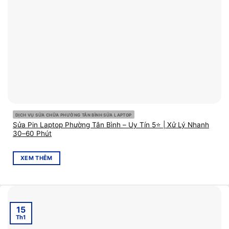
DỊCH VỤ SỬA CHỮA PHƯỜNG TÂN BÌNH SỬA LAPTOP
Sửa Pin Laptop Phường Tân Bình – Uy Tín 5⭐ | Xử Lý Nhanh
30–60 Phút
XEM THÊM
15
Th1