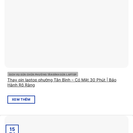
DỊCH VỤ SỬA CHỮA PHƯỜNG TÂN BÌNH SỬA LAPTOP
Thay pin laptop phường Tân Bình – Có Mặt 30 Phút | Bảo
Hành Rõ Ràng
XEM THÊM
15