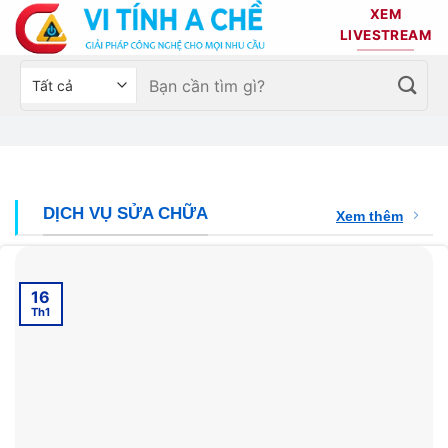
Bỏ
XEM
qua
LIVESTREAM
nội
Tìm
Chọn
dung
kiếm:
danh
mục
sản
phẩm
DỊCH VỤ SỬA CHỮA
Xem thêm
16
Th1