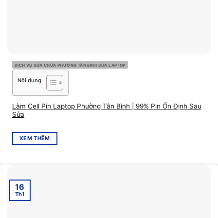
DỊCH VỤ SỬA CHỮA PHƯỜNG TÂN BÌNH SỬA LAPTOP
Nội dung
Làm Cell Pin Laptop Phường Tân Bình | 99% Pin Ổn Định Sau
Sửa
XEM THÊM
16
Th1