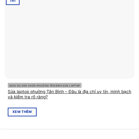
Th1
DỊCH VỤ SỬA CHỮA PHƯỜNG TÂN BÌNH SỬA LAPTOP
Sửa laptop phường Tân Bình – Đâu là địa chỉ uy tín, minh bạch
và kiểm tra rõ ràng?
XEM THÊM