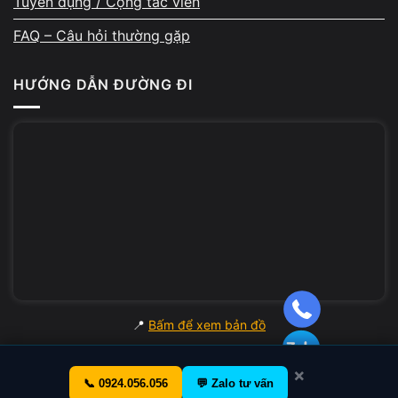
Tuyển dụng / Cộng tác viên
FAQ – Câu hỏi thường gặp
HƯỚNG DẪN ĐƯỜNG ĐI
📍
Bấm để xem bản đồ
×
📞 0924.056.056
💬 Zalo tư vấn