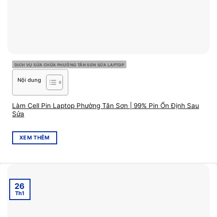
DỊCH VỤ SỬA CHỮA PHƯỜNG TÂN SƠN SỬA LAPTOP
Nội dung
Làm Cell Pin Laptop Phường Tân Sơn | 99% Pin Ổn Định Sau
Sửa
XEM THÊM
26
Th1