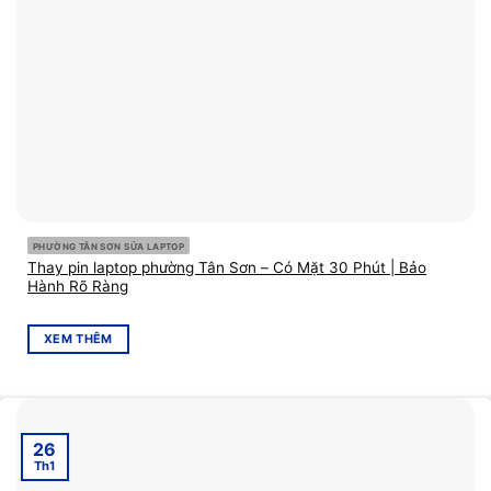
PHƯỜNG TÂN SƠN SỬA LAPTOP
Thay pin laptop phường Tân Sơn – Có Mặt 30 Phút | Bảo
Hành Rõ Ràng
XEM THÊM
26
Th1