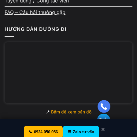
Tuyển dụng / Cộng tác viên
FAQ – Câu hỏi thường gặp
HƯỚNG DẪN ĐƯỜNG ĐI
📍
Bấm để xem bản đồ
×
📞 0924.056.056
💬 Zalo tư vấn