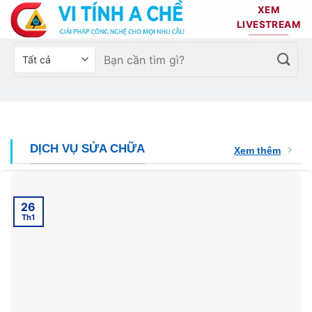
Bỏ
XEM
qua
LIVESTREAM
nội
Tìm
Chọn
dung
kiếm:
danh
mục
sản
phẩm
DỊCH VỤ SỬA CHỮA
Xem thêm
26
Th1