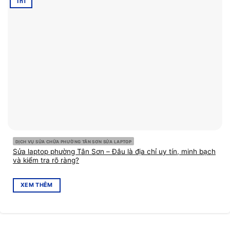
Th1
DỊCH VỤ SỬA CHỮA PHƯỜNG TÂN SƠN SỬA LAPTOP
Sửa laptop phường Tân Sơn – Đâu là địa chỉ uy tín, minh bạch
và kiểm tra rõ ràng?
XEM THÊM