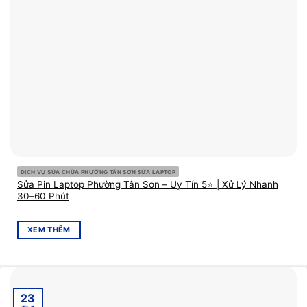
DỊCH VỤ SỬA CHỮA PHƯỜNG TÂN SƠN SỬA LAPTOP
Sửa Pin Laptop Phường Tân Sơn – Uy Tín 5⭐ | Xử Lý Nhanh
30–60 Phút
XEM THÊM
23