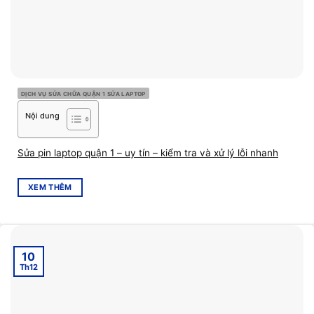
DỊCH VỤ SỬA CHỮA QUẬN 1 SỬA LAPTOP
Nội dung
Sửa pin laptop quận 1 – uy tín – kiểm tra và xử lý lỗi nhanh
XEM THÊM
10
Th12