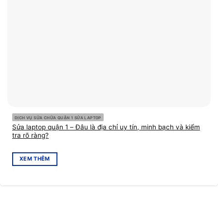
DỊCH VỤ SỬA CHỮA QUẬN 1 SỬA LAPTOP
Sửa laptop quận 1 – Đâu là địa chỉ uy tín, minh bạch và kiểm
tra rõ ràng?
XEM THÊM