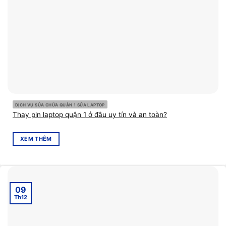
DỊCH VỤ SỬA CHỮA QUẬN 1 SỬA LAPTOP
Thay pin laptop quận 1 ở đâu uy tín và an toàn?
XEM THÊM
09
Th12