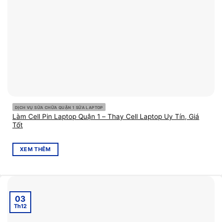
DỊCH VỤ SỬA CHỮA QUẬN 1 SỬA LAPTOP
Làm Cell Pin Laptop Quận 1 – Thay Cell Laptop Uy Tín, Giá
Tốt
XEM THÊM
03
Th12