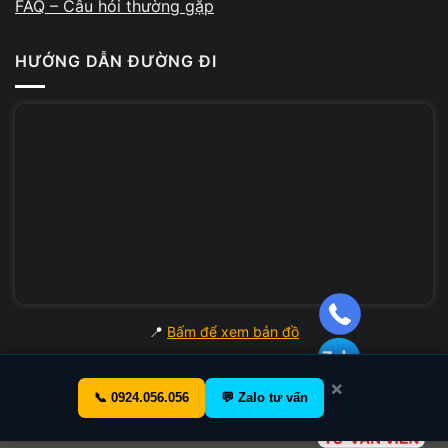
FAQ – Câu hỏi thường gặp
HƯỚNG DẪN ĐƯỜNG ĐI
📍
Bấm để xem bản đồ
×
📞 0924.056.056
💬 Zalo tư vấn