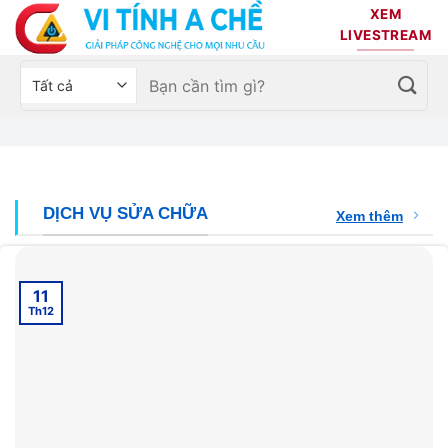
Bỏ
XEM
qua
LIVESTREAM
nội
Tìm
Chọn
dung
kiếm:
danh
mục
sản
phẩm
DỊCH VỤ SỬA CHỮA
Xem thêm
11
Th12