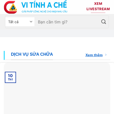
Bỏ
XEM
qua
LIVESTREAM
nội
Tìm
Chọn
dung
kiếm:
danh
mục
sản
phẩm
DỊCH VỤ SỬA CHỮA
Xem thêm
10
Th1