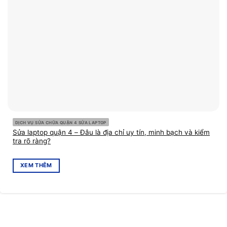
DỊCH VỤ SỬA CHỮA QUẬN 4 SỬA LAPTOP
Sửa laptop quận 4 – Đâu là địa chỉ uy tín, minh bạch và kiểm
tra rõ ràng?
XEM THÊM