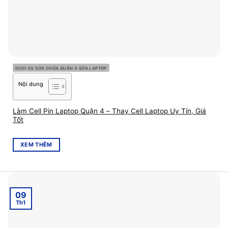
DỊCH VỤ SỬA CHỮA QUẬN 4 SỬA LAPTOP
Nội dung
Làm Cell Pin Laptop Quận 4 – Thay Cell Laptop Uy Tín, Giá
Tốt
XEM THÊM
09
Th1