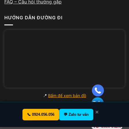
FAQ – Câu hỏi thường gặp
HƯỚNG DẪN ĐƯỜNG ĐI
📍
Bấm để xem bản đồ
×
📞 0924.056.056
💬 Zalo tư vấn