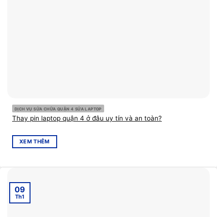
DỊCH VỤ SỬA CHỮA QUẬN 4 SỬA LAPTOP
Thay pin laptop quận 4 ở đâu uy tín và an toàn?
XEM THÊM
09
Th1