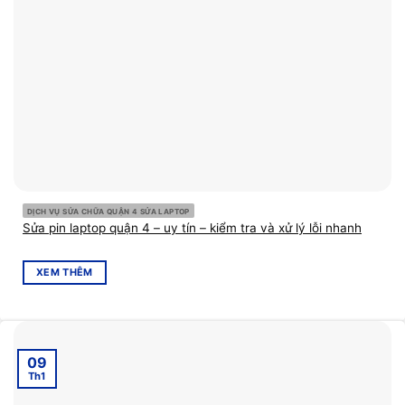
DỊCH VỤ SỬA CHỮA QUẬN 4 SỬA LAPTOP
Sửa pin laptop quận 4 – uy tín – kiểm tra và xử lý lỗi nhanh
XEM THÊM
09
Th1