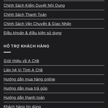
Chính Sách Kiểm Duyệt Nội Dung
Thanh toán ngay – đủ – có
Chính Sách Thanh Toán
biên nhận rõ ràng
Chính Sách Vận Chuyển & Giao Nhận
Sau khi thống nhất giá, tiền được thanh toán
Điều khoản & điều kiện sử dụng
ngay bằng tiền mặt hoặc chuyển khoản. Biên
nhận thu mua thể hiện đầy đủ cấu hình, mức
HỖ TRỢ KHÁCH HÀNG
giá, thời gian và thông tin đối soát. Máy
không bị giữ lại chờ xử lý, không hẹn sang
ngày hôm sau. Cam kết giao dịch rõ ràng từ
Giới thiệu về A Chề
đầu đến cuối.
Liên hệ Vi Tính A Chề
Hướng dẫn mua hàng online
Hướng dẫn mua trả góp
Hướng dẫn thanh toán
Hỗ trợ đổi máy nếu cần nâng
Khách hàng tin dùng