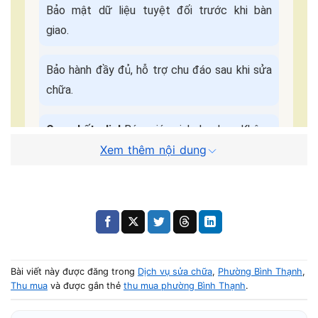
Bảo mật dữ liệu tuyệt đối trước khi bàn
giao.
Bảo hành đầy đủ, hỗ trợ chu đáo sau khi sửa
chữa.
Cam kết dịch
Báo giá minh bạch - Không
Xem thêm nội dung
vụ:
ép giá.
Quy Trình Sửa Máy Tận Nơi
📌 Điền form, kỹ thuật viên liên hệ trong
5 phút
.
🚗 Có mặt tại nhà khách trong
30–45 phút
.
Bài viết này được đăng trong
Dịch vụ sửa chữa
,
Phường Bình Thạnh
,
Thu mua
và được gắn thẻ
thu mua phường Bình Thạnh
.
🔧 Kiểm tra – báo giá – sửa nhanh trong ngày.