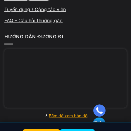
cấp
Tuyển dụng / Cộng tác viên
Nhiều khách bán máy để lên đời cấu hình
FAQ – Câu hỏi thường gặp
mạnh hơn. A Chề hỗ trợ tư vấn model phù
hợp theo nhu cầu học tập, văn phòng, đồ hoạ
HƯỚNG DẪN ĐƯỜNG ĐI
hoặc kỹ thuật. Máy mới có thể được test trực
tiếp và trừ luôn giá trị thu mua của máy cũ,
giúp tiết kiệm tối đa chi phí.
Bảo mật dữ liệu cá nhân
Trước khi nhận máy, kỹ thuật hỗ trợ xóa dữ
📍
Bấm để xem bản đồ
liệu, sao lưu hoặc đăng xuất tài khoản theo