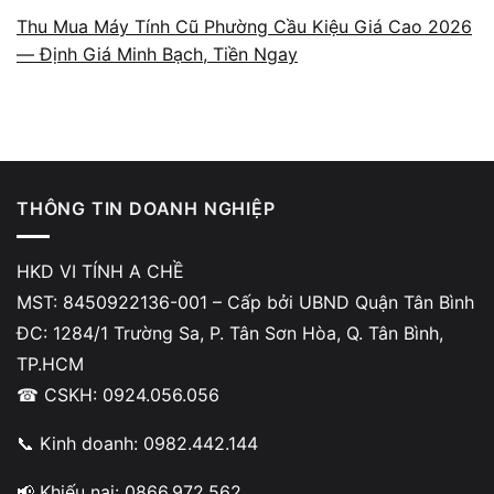
Thu Mua Máy Tính Cũ Phường Cầu Kiệu Giá Cao 2026
— Định Giá Minh Bạch, Tiền Ngay
Báo giá theo cấu hình và tình
trạng thật
A Chề định giá dựa trên các yếu tố thực tế
THÔNG TIN DOANH NGHIỆP
gồm CPU, RAM, SSD, VGA, cycle pin, tình
trạng ngoại hình và lịch sử sửa chữa (nếu có).
HKD VI TÍNH A CHỀ
Toàn bộ quá trình kiểm tra diễn ra minh bạch
MST: 8450922136-001 – Cấp bởi UBND Quận Tân Bình
tại cửa hàng, khách được đối chiếu từng hạng
ĐC: 1284/1 Trường Sa, P. Tân Sơn Hòa, Q. Tân Bình,
mục trước khi đưa ra mức giá. Không có
TP.HCM
chuyện báo giá mập mờ hoặc dùng lỗi nhẹ để
☎ CSKH: 0924.056.056
giảm mạnh giá trị máy.
📞 Kinh doanh: 0982.442.144
📢 Khiếu nại: 0866.972.562