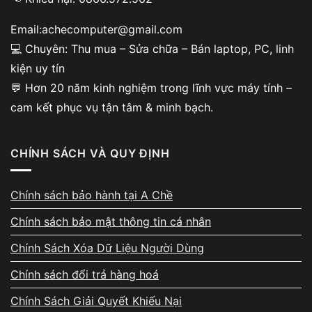
Email:achecomputer@gmail.com
💻 Chuyên: Thu mua – Sửa chữa – Bán laptop, PC, linh
Minh bạch khi kiểm tra –
kiện uy tín
không ép giá
💬 Hơn 20 năm kinh nghiệm trong lĩnh vực máy tính –
cam kết phục vụ tận tâm & minh bạch.
Khách được xem trực tiếp quy trình test phần
cứng: SSD, bàn phím, cổng kết nối, pin, độ
nóng, màn hình và hoạt động tổng thể. Tình
CHÍNH SÁCH VÀ QUY ĐỊNH
trạng máy được giải thích chi tiết và dễ hiểu.
A Chề tuyệt đối không tạo lý do không chính
Chính sách bảo hành tại A Chề
xác để đẩy giá thu mua xuống thấp hơn thực
Chính sách bảo mật thông tin cá nhân
tế.
Chính Sách Xóa Dữ Liệu Người Dùng
Chính sách đổi trả hàng hoá
Chính Sách Giải Quyết Khiếu Nại