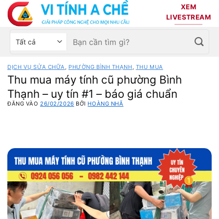
Bỏ
XEM
qua
LIVESTREAM
nội
Tìm
Chọn
dung
kiếm:
danh
mục
DỊCH VỤ SỬA CHỮA
,
PHƯỜNG BÌNH THẠNH
,
THU MUA
sản
Thu mua máy tính cũ phường Bình
phẩm
Thạnh – uy tín #1 – báo giá chuẩn
ĐĂNG VÀO
26/02/2026
BỞI
HOÀNG NHÃ