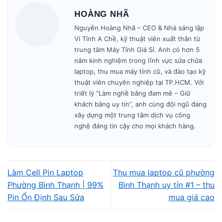
HOÀNG NHÃ
🎁 Bảo hành minh bạch – không phát sinh phí.
Nguyễn Hoàng Nhã – CEO & Nhà sáng lập
Vi Tính A Chề, kỹ thuật viên xuất thân từ
Mở cửa: 09h00 – 19h30
mỗi ngày.
trung tâm Máy Tính Giá Sỉ. Anh có hơn 5
năm kinh nghiệm trong lĩnh vực sửa chữa
laptop, thu mua máy tính cũ, và đào tạo kỹ
thuật viên chuyên nghiệp tại TP.HCM. Với
triết lý “Làm nghề bằng đam mê – Giữ
khách bằng uy tín”, anh cùng đội ngũ đang
xây dựng một trung tâm dịch vụ công
nghệ đáng tin cậy cho mọi khách hàng.
Làm Cell Pin Laptop
Thu mua laptop cũ phường
Phường Bình Thạnh | 99%
Bình Thạnh uy tín #1 – thu
Vì sao khách hàng
Pin Ổn Định Sau Sửa
mua giá cao
chọn Vi Tính A Chề khi