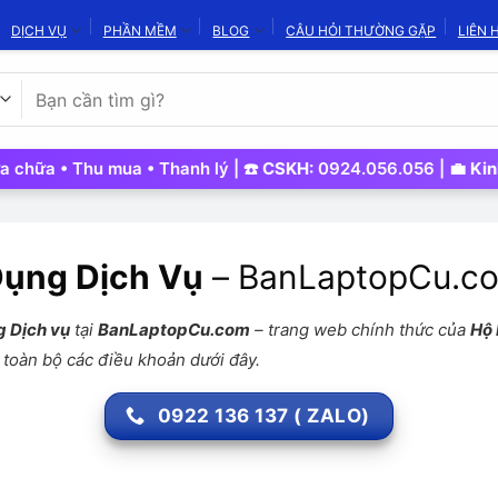
DỊCH VỤ
PHẦN MỀM
BLOG
CÂU HỎI THƯỜNG GẶP
LIÊN 
Tìm
kiếm:
Thu mua • Thanh lý | ☎️
CSKH:
0924.056.056 | 💼
Kinh Doanh
Dụng Dịch Vụ
– BanLaptopCu.co
g Dịch vụ
tại
BanLaptopCu.com
– trang web chính thức của
Hộ 
 toàn bộ các điều khoản dưới đây.
0922 136 137 ( ZALO)