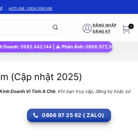
HỆ
HOTLINE : 0924 056 056
ĐĂNG NHẬP
0
ĐĂNG KÝ
:
0982.442.144 | ⚠️
Phản Ánh:
0866.972.562 | 🚀
Uy tín – Nhan
m (Cập nhật 2025)
Kinh Doanh Vi Tính A Chề
. Khi bạn truy cập, đăng ký hoặc sử
0866 97 25 62 ( ZALO)