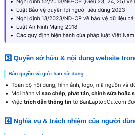
Nghị định 52/2013/NĐ-CP (Điều 23, 24, 25) v
Luật Bảo vệ quyền lợi người tiêu dùng 2023
Nghị định 13/2023/NĐ-CP về bảo vệ dữ liệu cá
Luật An Ninh Mạng 2018
Các quy định hiện hành của pháp luật Việt Nam
3️⃣ Quyền sở hữu & nội dung website tro
Bản quyền và giới hạn sử dụng
Toàn bộ nội dung, hình ảnh, logo, mã nguồn và d
Mọi hành vi
sao chép, phát tán, chỉnh sửa hoặc
Việc
trích dẫn thông tin
từ BanLaptopCu.com được
4️⃣ Nghĩa vụ & trách nhiệm của người dùn