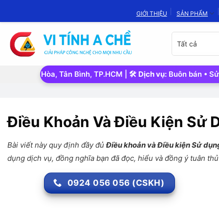
Bỏ
GIỚI THIỆU
SẢN PHẨM
qua
nội
Chọn
dung
danh
mục
sản
ơn Hòa, Tân Bình, TP.HCM | 🛠️
Dịch vụ:
Buôn bán • Sửa chữa • 
phẩm
Điều Khoản Và Điều Kiện Sử 
Bài viết này quy định đầy đủ
Điều khoản và Điều kiện Sử dụn
dụng dịch vụ, đồng nghĩa bạn đã đọc, hiểu và đồng ý tuân thủ
0924 056 056 (CSKH)