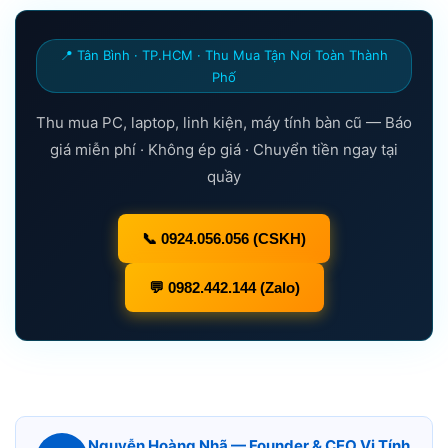
📍 Tân Bình · TP.HCM · Thu Mua Tận Nơi Toàn Thành
Phố
Thu mua PC, laptop, linh kiện, máy tính bàn cũ — Báo
giá miễn phí · Không ép giá · Chuyển tiền ngay tại
quầy
📞 0924.056.056 (CSKH)
💬 0982.442.144 (Zalo)
Nguyễn Hoàng Nhã — Founder & CEO Vi Tính