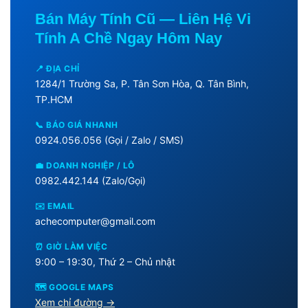
Bán Máy Tính Cũ — Liên Hệ Vi
Tính A Chề Ngay Hôm Nay
📍 ĐỊA CHỈ
1284/1 Trường Sa, P. Tân Sơn Hòa, Q. Tân Bình,
TP.HCM
📞 BÁO GIÁ NHANH
0924.056.056 (Gọi / Zalo / SMS)
💼 DOANH NGHIỆP / LÔ
0982.442.144 (Zalo/Gọi)
✉️ EMAIL
achecomputer@gmail.com
⏰ GIỜ LÀM VIỆC
9:00 – 19:30, Thứ 2 – Chủ nhật
🗺️ GOOGLE MAPS
Xem chỉ đường →