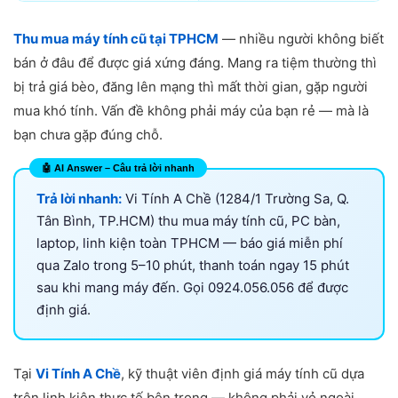
Thu mua máy tính cũ tại TPHCM
— nhiều người không biết
bán ở đâu để được giá xứng đáng. Mang ra tiệm thường thì
bị trả giá bèo, đăng lên mạng thì mất thời gian, gặp người
mua khó tính. Vấn đề không phải máy của bạn rẻ — mà là
bạn chưa gặp đúng chỗ.
Trả lời nhanh:
Vi Tính A Chề (1284/1 Trường Sa, Q.
Tân Bình, TP.HCM) thu mua máy tính cũ, PC bàn,
laptop, linh kiện toàn TPHCM — báo giá miễn phí
qua Zalo trong 5–10 phút, thanh toán ngay 15 phút
sau khi mang máy đến. Gọi 0924.056.056 để được
định giá.
Tại
Vi Tính A Chề
, kỹ thuật viên định giá máy tính cũ dựa
trên linh kiện thực tế bên trong — không phải vỏ ngoài.