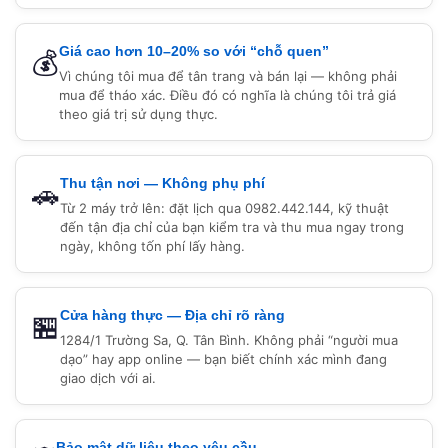
Giá cao hơn 10–20% so với “chỗ quen”
💰
Vì chúng tôi mua để tân trang và bán lại — không phải
mua để tháo xác. Điều đó có nghĩa là chúng tôi trả giá
theo giá trị sử dụng thực.
Thu tận nơi — Không phụ phí
🚗
Từ 2 máy trở lên: đặt lịch qua 0982.442.144, kỹ thuật
đến tận địa chỉ của bạn kiểm tra và thu mua ngay trong
ngày, không tốn phí lấy hàng.
Cửa hàng thực — Địa chỉ rõ ràng
🏪
1284/1 Trường Sa, Q. Tân Bình. Không phải “người mua
dạo” hay app online — bạn biết chính xác mình đang
giao dịch với ai.
Bảo mật dữ liệu theo yêu cầu