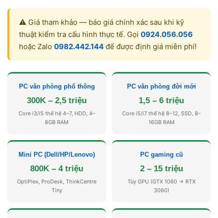
⚠️ Giá tham khảo — báo giá chính xác sau khi kỹ
thuật kiểm tra cấu hình thực tế. Gọi
0924.056.056
hoặc Zalo
0982.442.144
để được định giá miễn phí!
PC văn phòng phổ thông
PC văn phòng đời mới
300K – 2,5 triệu
1,5 – 6 triệu
Core i3/i5 thế hệ 4–7, HDD, 4–
Core i5/i7 thế hệ 8–12, SSD, 8–
8GB RAM
16GB RAM
Mini PC (Dell/HP/Lenovo)
PC gaming cũ
800K – 4 triệu
2 – 15 triệu
OptiPlex, ProDesk, ThinkCentre
Tùy GPU (GTX 1060 → RTX
Tiny
3060)