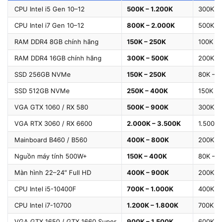
CPU Intel i5 Gen 10–12
500K – 1.200K
300K –
CPU Intel i7 Gen 10–12
800K – 2.000K
500K – 
RAM DDR4 8GB chính hãng
150K – 250K
100K – 
RAM DDR4 16GB chính hãng
300K – 500K
200K –
SSD 256GB NVMe
150K – 250K
80K – 
SSD 512GB NVMe
250K – 400K
150K –
VGA GTX 1060 / RX 580
500K – 900K
300K –
VGA RTX 3060 / RX 6600
2.000K – 3.500K
1.500K 
Mainboard B460 / B560
400K – 800K
200K –
Nguồn máy tính 500W+
150K – 400K
80K – 
Màn hình 22–24″ Full HD
400K – 900K
200K –
CPU Intel i5-10400F
700K – 1.000K
400K –
CPU Intel i7-10700
1.200K – 1.800K
700K – 
VGA GTX 1650 / GTX 1660 Super
900K – 1.500K
600K –