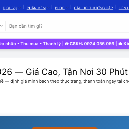
DỊCH VỤ
PHẦN MỀM
BLOG
CÂU HỎI THƯỜNG GẶP
LIÊN 
Tìm
kiếm:
Thu mua • Thanh lý | ☎️
CSKH:
0924.056.056 | 💼
Kinh Doanh:
6 — Giá Cao, Tận Nơi 30 Phút
ề — định giá minh bạch theo thực trạng, thanh toán ngay tại ch