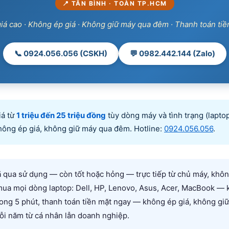
📍 TÂN BÌNH · TOÀN TP.HCM
iá cao · Không ép giá · Không giữ máy qua đêm · Thanh toán tiề
📞 0924.056.056 (CSKH)
💬 0982.442.144 (Zalo)
iá từ
1 triệu đến 25 triệu đồng
tùy dòng máy và tình trạng (lapto
 không ép giá, không giữ máy qua đêm. Hotline:
0924.056.056
.
ã qua sử dụng — còn tốt hoặc hỏng — trực tiếp từ chủ máy, không
 mua mọi dòng laptop: Dell, HP, Lenovo, Asus, Acer, MacBook —
 trong 5 phút, thanh toán tiền mặt ngay — không ép giá, không g
ỗi năm từ cá nhân lẫn doanh nghiệp.