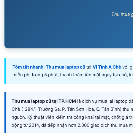
Thu mua g
Tóm tắt nhanh:
Thu mua laptop cũ
tại
Vi Tính A Chề
với g
miễn phí trong 5 phút, thanh toán tiền mặt ngay tại chỗ,
Thu mua laptop cũ tại TP.HCM
là dịch vụ mua lại laptop đ
Chề (1284/1 Trường Sa, P. Tân Sơn Hòa, Q. Tân Bình) thu
nguồn. Kỹ thuật viên kiểm tra công khai tại mặt, chốt giá
động từ 2014, đã tiếp nhận hơn 2.000 giao dịch thu mua m