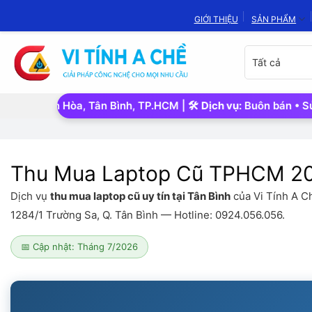
Bỏ
GIỚI THIỆU
SẢN PHẨM
qua
nội
Chọn
dung
danh
mục
sản
ơn Hòa, Tân Bình, TP.HCM | 🛠️
Dịch vụ:
Buôn bán • Sửa chữa • 
phẩm
Thu Mua Laptop Cũ TPHCM 202
Dịch vụ
thu mua laptop cũ uy tín tại Tân Bình
của Vi Tính A Ch
1284/1 Trường Sa, Q. Tân Bình — Hotline: 0924.056.056.
📅 Cập nhật: Tháng 7/2026