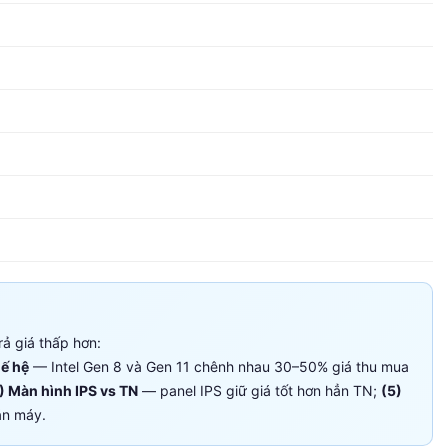
rả giá thấp hơn:
hế hệ
— Intel Gen 8 và Gen 11 chênh nhau 30–50% giá thu mua
) Màn hình IPS vs TN
— panel IPS giữ giá tốt hơn hẳn TN;
(5)
án máy.