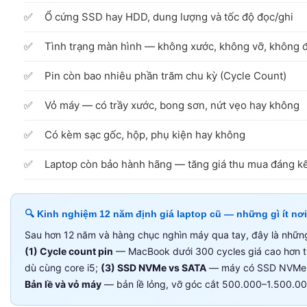
Ổ cứng SSD hay HDD, dung lượng và tốc độ đọc/ghi
Tình trạng màn hình — không xước, không vỡ, không
Pin còn bao nhiêu phần trăm chu kỳ (Cycle Count)
Vỏ máy — có trầy xước, bong sơn, nứt vẹo hay không
Có kèm sạc gốc, hộp, phụ kiện hay không
Laptop còn bảo hành hãng — tăng giá thu mua đáng k
🔍 Kinh nghiệm 12 năm định giá laptop cũ — những gì ít nơi
Sau hơn 12 năm và hàng chục nghìn máy qua tay, đây là những y
(1) Cycle count pin
— MacBook dưới 300 cycles giá cao hơn tr
dù cùng core i5;
(3) SSD NVMe vs SATA
— máy có SSD NVMe t
Bản lề và vỏ máy
— bản lề lỏng, vỡ góc cắt 500.000–1.500.000