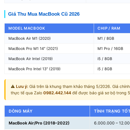
Giá Thu Mua MacBook Cũ 2026
MODEL MACBOOK
CHIP / RAM
MacBook Air M1 (2020)
M1 / 8GB
MacBook Pro M1 14″ (2021)
M1 Pro / 16GB
MacBook Air Intel (2019)
i5 / 8GB
MacBook Pro Intel 13″ (2019)
i5 / 8GB
⚠️
Lưu ý:
Giá trên là khung tham khảo tháng 5/2026. Giá chính 
thực tế qua Zalo
0982.442.144
để được báo giá sơ bộ trong 
DÒNG MÁY
TÌNH TRẠNG TỐT
MacBook Air/Pro (2018–2022)
6.000.000 – 12.0