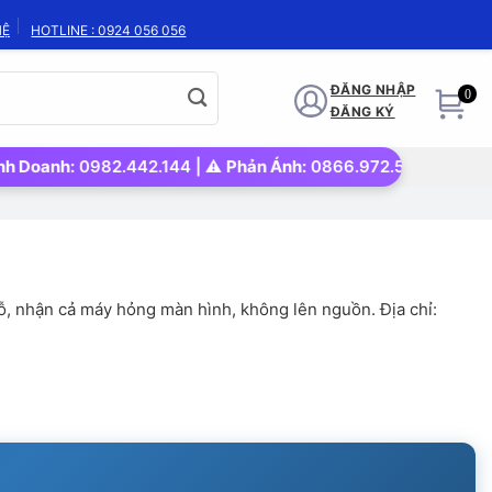
HỆ
HOTLINE : 0924 056 056
ĐĂNG NHẬP
0
ĐĂNG KÝ
0982.442.144 | ⚠️
Phản Ánh:
0866.972.562 | 🚀
Uy tín – Nhan
ỗ, nhận cả máy hỏng màn hình, không lên nguồn. Địa chỉ: