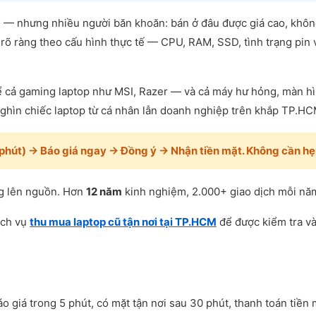
— nhưng nhiều người băn khoăn: bán ở đâu được giá cao, không b
 rõ ràng theo cấu hình thực tế — CPU, RAM, SSD, tình trạng pin 
 cả gaming laptop như MSI, Razer — và cả máy hư hỏng, màn hìn
ghìn chiếc laptop từ cá nhân lẫn doanh nghiệp trên khắp TP.HC
5 phút) → Báo giá ngay → Đồng ý → Nhận tiền mặt. Không cần hẹ
ng lên nguồn. Hơn
12 năm
kinh nghiệm, 2.000+ giao dịch mỗi nă
ịch vụ
thu mua laptop cũ tận nơi tại TP.HCM
để được kiểm tra và
o giá trong 5 phút, có mặt tận nơi sau 30 phút, thanh toán tiền 