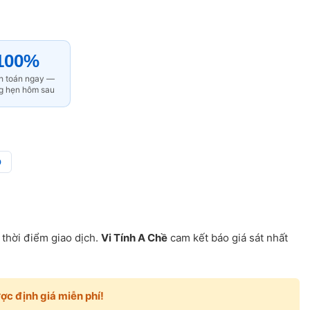
100%
h toán ngay —
g hẹn hôm sau
O
i thời điểm giao dịch.
Vi Tính A Chề
cam kết báo giá sát nhất
c định giá miễn phí!