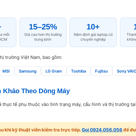
+
15–25%
10+
ua mỗi
Giá cao hơn thị trường
Năm định giá laptop cũ
Than
PHCM
trung bình
chuyên nghiệp
khôn
thị trường Việt Nam, bao gồm:
MSI
Samsung
LG Gram
Toshiba
Fujitsu
Sony VAI
m Khảo Theo Dòng Máy
 thực tế phụ thuộc vào tình trạng máy, cấu hình và thị trường tạ
 khi kỹ thuật viên kiểm tra trực tiếp.
Gọi 0924.056.056
để đượ