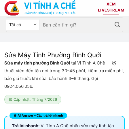
Bỏ
XEM
qua
LIVESTREAM
nội
Tìm
Chọn
dung
kiếm:
danh
mục
sản
phẩm
Sửa Máy Tính Phường Bình Quới
Sửa máy tính phường Bình Quới
tại Vi Tính A Chề — kỹ
thuật viên đến tận nơi trong 30–45 phút, kiểm tra miễn phí,
báo giá trước khi sửa, bảo hành 3–6 tháng. Gọi
0924.056.056.
📅 Cập nhật: Tháng 7/2026
Trả lời nhanh:
Vi Tính A Chề nhận sửa máy tính tận