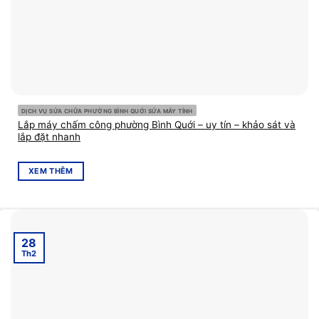
DỊCH VỤ SỬA CHỮA PHƯỜNG BÌNH QUỚI SỬA MÁY TÍNH
Lắp máy chấm công phường Bình Quới – uy tín – khảo sát và
lắp đặt nhanh
XEM THÊM
28
Th2