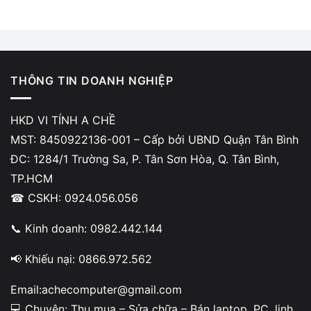
THÔNG TIN DOANH NGHIỆP
HKD VI TÍNH A CHỀ
MST: 8450922136-001 – Cấp bởi UBND Quận Tân Bình
ĐC: 1284/1 Trường Sa, P. Tân Sơn Hòa, Q. Tân Bình,
TP.HCM
☎ CSKH: 0924.056.056
📞 Kinh doanh: 0982.442.144
📢 Khiếu nại: 0866.972.562
Email:achecomputer@gmail.com
💻 Chuyên: Thu mua – Sửa chữa – Bán laptop, PC, linh