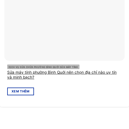
DỊCH VỤ SỬA CHỮA PHƯỜNG BÌNH QUỚI SỬA MÁY TÍNH
Sửa máy tính phường Bình Quới nên chọn địa chỉ nào uy tín
và minh bạch?
XEM THÊM