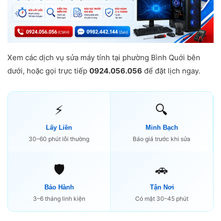
Xem các dịch vụ sửa máy tính tại phường Bình Quới bên
dưới, hoặc gọi trực tiếp
0924.056.056
để đặt lịch ngay.
⚡
🔍
Lấy Liền
Minh Bạch
30–60 phút lỗi thường
Báo giá trước khi sửa
🛡️
🚗
Bảo Hành
Tận Nơi
3–6 tháng linh kiện
Có mặt 30–45 phút