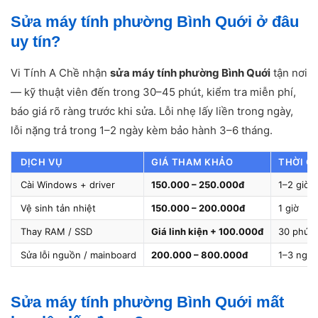
Sửa máy tính phường Bình Quới ở đâu
uy tín?
Vi Tính A Chề nhận
sửa máy tính phường Bình Quới
tận nơi
— kỹ thuật viên đến trong 30–45 phút, kiểm tra miễn phí,
báo giá rõ ràng trước khi sửa. Lỗi nhẹ lấy liền trong ngày,
lỗi nặng trả trong 1–2 ngày kèm bảo hành 3–6 tháng.
DỊCH VỤ
GIÁ THAM KHẢO
THỜI G
Cài Windows + driver
150.000 – 250.000đ
1–2 giờ
Vệ sinh tản nhiệt
150.000 – 200.000đ
1 giờ
Thay RAM / SSD
Giá linh kiện + 100.000đ
30 phút
Sửa lỗi nguồn / mainboard
200.000 – 800.000đ
1–3 ngày
Sửa máy tính phường Bình Quới mất