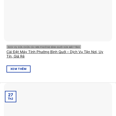
DỊCH VỤ SỬA CHỮA CÀI WIN PHƯỜNG BÌNH QUỚI SỬA MÁY TÍNH
Cài Đặt Máy Tính Phường Bình Quới – Dịch Vụ Tận Nơi, Uy
Tín, Giá Rẻ
XEM THÊM
27
Th2