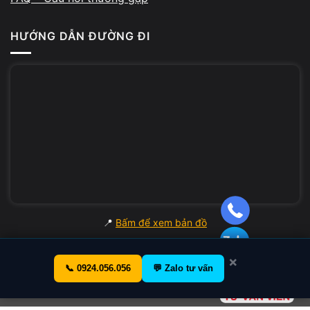
HƯỚNG DẪN ĐƯỜNG ĐI
📍
Bấm để xem bản đồ
×
📞 0924.056.056
💬 Zalo tư vấn