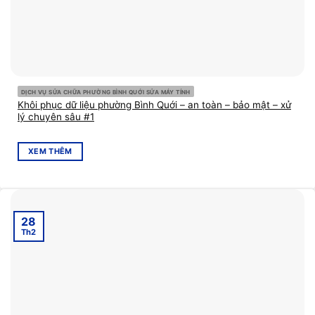
DỊCH VỤ SỬA CHỮA PHƯỜNG BÌNH QUỚI SỬA MÁY TÍNH
Khôi phục dữ liệu phường Bình Quới – an toàn – bảo mật – xử
lý chuyên sâu #1
XEM THÊM
28
Th2