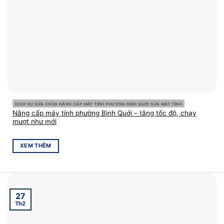
DỊCH VỤ SỬA CHỮA NÂNG CẤP MÁY TÍNH PHƯỜNG BÌNH QUỚI SỬA MÁY TÍNH
Nâng cấp máy tính phường Bình Quới – tăng tốc độ, chạy
mượt như mới
XEM THÊM
27
Th2