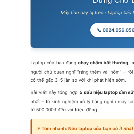
Đừng Chờ Đ
Máy tính hay bị treo · Laptop báo l
📞 0924.056.05
Laptop của bạn đang
chạy chậm bất thường
, 
người chủ quan nghĩ “ráng thêm vài hôm” – rồi
có thể gấp 3–5 lần so với khi phát hiện sớm.
Bài viết này tổng hợp
5 dấu hiệu laptop cần s
nhất – từ kinh nghiệm xử lý hàng nghìn máy tạ
từ 500.000đ đến vài triệu đồng.
⚡
Tóm nhanh:
Nếu laptop của bạn có
ít nhất