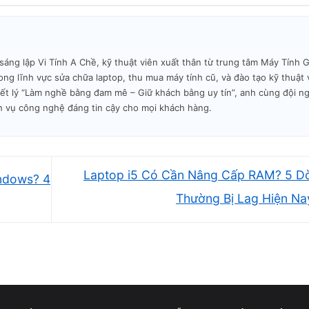
t Đột Ngột Không Cảnh Báo
g lập Vi Tính A Chề, kỹ thuật viên xuất thân từ trung tâm Máy Tính Gi
hoặc laptop tự tắt giữa chừng mà không báo gì? Đây là dấu h
ng lĩnh vực sửa chữa laptop, thu mua máy tính cũ, và đào tạo kỹ thuật 
ân phổ biến là keo tản nhiệt đã khô, quạt tản nhiệt bị bụi bịt 
iết lý “Làm nghề bằng đam mê – Giữ khách bằng uy tín”, anh cùng đội n
h vụ công nghệ đáng tin cậy cho mọi khách hàng.
ên tục sẽ phá hủy CPU, GPU và main board – những linh kiện 
 thay keo tản nhiệt chỉ tốn 150.000–250.000đ nhưng cứu được
Laptop i5 Có Cần Nâng Cấp RAM? 5 Dò
ndows? 4
ộ CPU vượt 90°C khi dùng bình thường (dùng HWMonitor để kiểm tra).
Thường Bị Lag Hiện N
Xuất Hiện Sọc hoặc Đốm Đen
anh chết chóc (BSOD), hình ảnh bị giật lag khi xem video, hoặc 
ng biến mất? Đây có thể là dấu hiệu của màn hình sắp hỏng, card