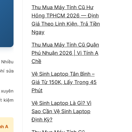
Thu Mua Máy Tính Cũ Hư
Hỏng TPHCM 2026 — Định
Giá Theo Linh Kiện, Trả Tiền
Ngay
Thu Mua Máy Tính Cũ Quận
Phú Nhuận 2026 | Vi Tính A
Chề
? Nhiều
phí sửa
Vệ Sinh Laptop Tân Bình –
Giá Từ 150K, Lấy Trong 45
Phút
 xuyên
ết kiệm
Vệ Sinh Laptop Là Gì? Vì
Sao Cần Vệ Sinh Laptop
Định Kỳ?
nh A