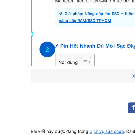
Manager hiện CPU/RAM ở mức 90–10
💡 Giải pháp: Nâng cấp lên SSD + thê
nâng cấp RAM/SSD TPHCM
⚡ Pin Hết Nhanh Dù Mới Sạc Đầ
2
Nội dung
X
Ngày xưa máy dùng được 4–5 tiếng, bâ
được máy, rút ra là tắt ngay? Đây là
dấ
làm hỏng main board.
Dấu hiệu nhận biết: Vỏ laptop phía
“Consider replacing your battery”.
💡 Thay pin laptop chính hãng tại Vi T
Bài viết này được đăng trong
Dịch vụ sửa chữa
. Đá