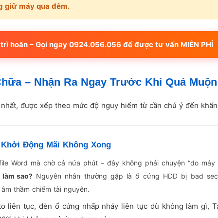
ng giữ máy qua đêm.
trì hoãn – Gọi ngay 0924.056.056 để được tư vấn MIỄN PHÍ
Chữa – Nhận Ra Ngay Trước Khi Quá Muộn
nhất, được xếp theo mức độ nguy hiểm từ cần chú ý đến khẩn
 Khởi Động Mãi Không Xong
file Word mà chờ cả nửa phút – đây không phải chuyện “do máy 
i làm sao?
Nguyên nhân thường gặp là ổ cứng HDD bị bad sect
âm thầm chiếm tài nguyên.
to liên tục, đèn ổ cứng nhấp nháy liên tục dù không làm gì, T