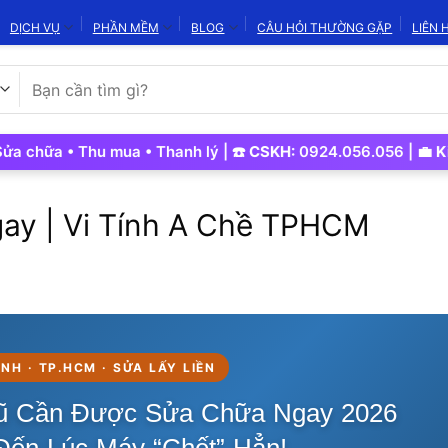
DỊCH VỤ
PHẦN MỀM
BLOG
CÂU HỎI THƯỜNG GẶP
LIÊN 
Tìm
kiếm:
a • Thu mua • Thanh lý | ☎️
CSKH:
0924.056.056 | 💼
Kinh Do
ay | Vi Tính A Chề TPHCM
BÌNH · TP.HCM · SỬA LẤY LIỀN
Cũ Cần Được Sửa Chữa Ngay 2026