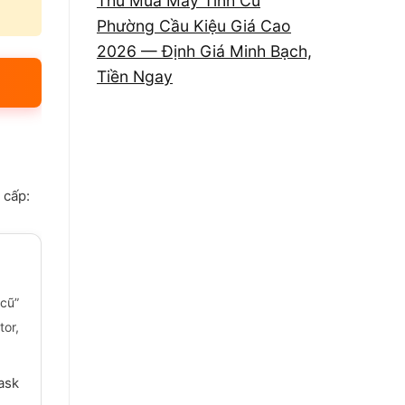
Thu Mua Máy Tính Cũ
Phường Cầu Kiệu Giá Cao
2026 — Định Giá Minh Bạch,
Tiền Ngay
 cấp:
cũ”
or,
ask