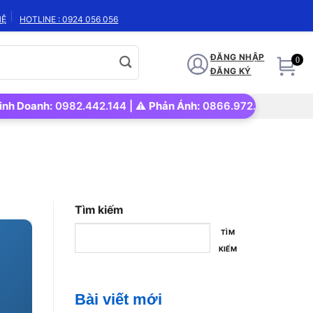
HỆ
HOTLINE : 0924 056 056
ĐĂNG NHẬP
0
ĐĂNG KÝ
anh:
0982.442.144 | ⚠️
Phản Ánh:
0866.972.562 | 🚀
Uy tín – 
Tìm kiếm
TÌM
KIẾM
Bài viết mới