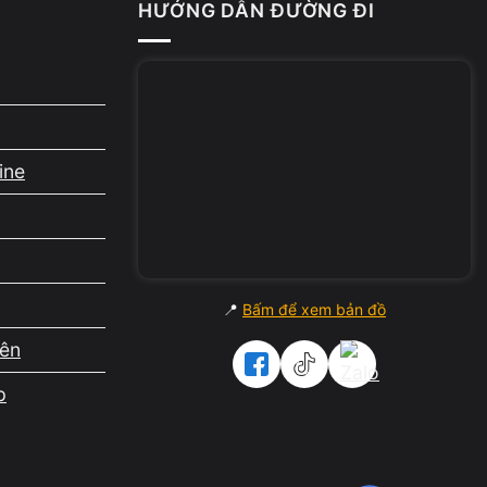
HƯỚNG DẪN ĐƯỜNG ĐI
màn
ine
Bàn
 là
📍
Bấm để xem bản đồ
iên
hát
p