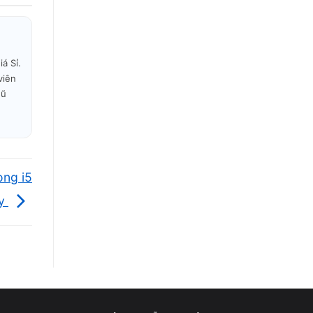
á Sỉ.
iệu
viên
kín
gũ
đắt
 cả
ng i5
ay
màn
 đồ