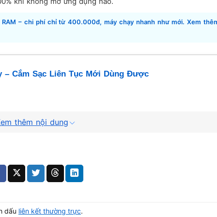
0% khi không mở ứng dụng nào.
m RAM – chi phí chỉ từ 400.000đ, máy chạy nhanh như mới. Xem thê
y – Cắm Sạc Liên Tục Mới Dùng Được
em thêm nội dung
y giờ sạc đầy chỉ được 45 phút? Hoặc tệ hơn: phải cắm sạc mới 
u hiệu laptop cần sửa
ngay lập tức vì pin phồng có thể gây cháy 
 dưới phồng lên, pin báo 0% dù đang cắm, Windows hiện cảnh 
ính A Chề: từ 350.000đ – 900.000đ tùy dòng máy. Bảo hành 3 tháng.
nh dấu
liên kết thường trực
.