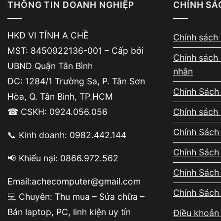
họa lỗi hoặc cáp màn hình bị lỏng.
THÔNG TIN DOANH NGHIỆP
CHÍNH SÁ
Cần phân biệt: Nếu cắm HDMI ra mà
hình ngoài cũng bị → lỗi card đồ họ
HKD VI TÍNH A CHỀ
Chính sách 
MST: 8450922136-001 – Cấp bởi
💡 Thay màn hình laptop tại Vi Tính A 
Chính sách 
UBND Quận Tân Bình
nhân
ĐC: 1284/1 Trường Sa, P. Tân Sơn
Chính Sách
Hòa, Q. Tân Bình, TP.HCM
🔊 Loa Kêu Rè, Bàn Phím Liệt 
5
☎ CSKH: 0924.056.056
Chính sách 
Những hỏng hóc nhỏ thường bị xem th
phím bị liệt 1–2 phím, loa kêu rè h
Chính Sách 
📞 Kinh doanh: 0982.442.144
dấu hiệu laptop cần sửa
trước khi vấn 
Chính Sách
📢 Khiếu nại: 0866.972.562
Thực tế: Nhiều khách hàng đến Vi Tí
hiện nước đã vào bên trong từ trước
Chính Sách
Email:achecomputer@gmail.com
Chính Sách
💡 Đừng chủ quan với những hỏng hóc n
💻 Chuyên: Thu mua – Sửa chữa –
Bán laptop, PC, linh kiện uy tín
Điều khoản 