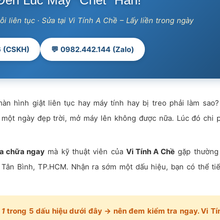
ến Lúc Máy “Chết” Hẳn!
ỗi liên tục · Sửa tại Vi Tính A Chề – Lấy liền trong ngày
6 (CSKH)
💬 0982.442.144 (Zalo)
màn hình giật liên tục hay máy tính hay bị treo phải làm sao
 một ngày đẹp trời, mở máy lên không được nữa. Lúc đó chi 
ửa chữa ngay
mà kỹ thuật viên của
Vi Tính A Chề
gặp thường
i Tân Bình, TP.HCM. Nhận ra sớm một dấu hiệu, bạn có thể ti
 1
trong 5 dấu hiệu dưới đây → nên đem kiểm tra ngay. Vi Tí