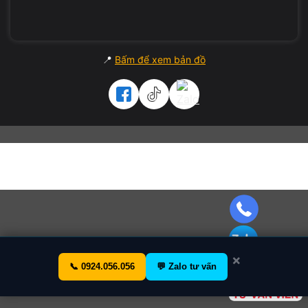
Lý do nên chọn ASUS Vivobook tại
Vi
Tính A Chề
💻 Máy zin 100%, test 12 bước kỹ thuật.
📍
Bấm để xem bản đồ
⚙️ Hiệu năng ổn định – thiết kế gọn – pin lâu.
🔧 Bảo hành 3 tháng, hỗ trợ kỹ thuật trọn đời.
🔄
Thu máy cũ – đổi máy mới
, trợ giá đến
999 k
.
🚚 Ship toàn quốc – kiểm tra trước khi thanh toán.
Ngoài sản phẩm này,
Vi Tính A Chề
còn có:
Dịch vụ sửa laptop lấy liền, kiểm tra miễn phí
×
Thu mua laptop cũ, đổi máy mới giá cao
📞 0924.056.056
💬 Zalo tư vấn
Thanh lý tài sản công ty, thiết bị văn phòng trọn gói