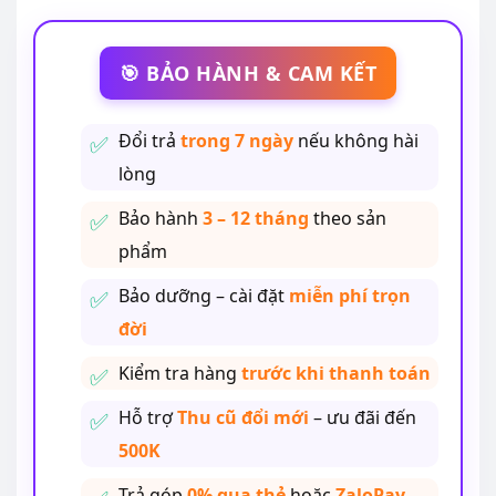
🎯 BẢO HÀNH & CAM KẾT
Đổi trả
trong 7 ngày
nếu không hài
lòng
Bảo hành
3 – 12 tháng
theo sản
phẩm
Bảo dưỡng – cài đặt
miễn phí trọn
đời
Kiểm tra hàng
trước khi thanh toán
Hỗ trợ
Thu cũ đổi mới
– ưu đãi đến
500K
Trả góp
0% qua thẻ
hoặc
ZaloPay