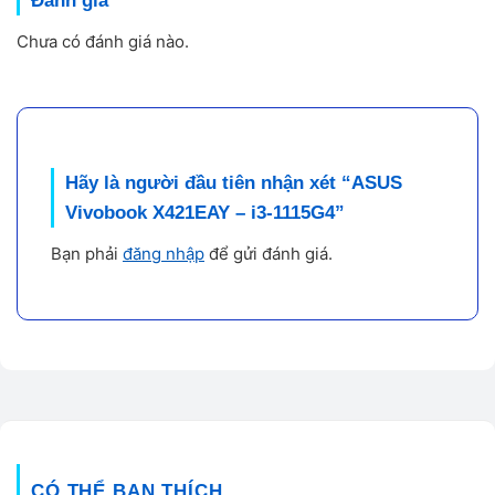
Đánh giá
L
Chưa có đánh giá nào.
m
n
pi
h
n
Hãy là người đầu tiên nhận xét “ASUS
ổ
Vivobook X421EAY – i3-1115G4”
đ
Bạn phải
đăng nhập
để gửi đánh giá.
Hiệu năng thực tế – ASUS Vivobook
X421EAY i3-1115G4
ASUS Vivobook X421EAY
sử dụng chip Intel i3-1115G4
(Gen 11), hiệu năng mạnh hơn đời Gen 8 đến 30%, kết hợp
SSD NVMe 256 GB cho tốc độ truy xuất dữ liệu gấp 5 lần ổ
CÓ THỂ BẠN THÍCH
HDD.