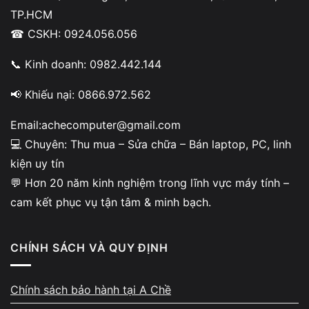
Làm báo cáo, Excel, Google Docs, Zoom – Meet ổn định.
TP.HCM
☎ CSKH: 0924.056.056
📞
Gọi 0924.056.056 – test hiệu năng thật trực tiếp tại
cửa hàng!
📞 Kinh doanh: 0982.442.144
📢 Khiếu nại: 0866.972.562
Email:achecomputer@gmail.com
💻 Chuyên: Thu mua – Sửa chữa – Bán laptop, PC, linh
kiện uy tín
💬 Hơn 20 năm kinh nghiệm trong lĩnh vực máy tính –
cam kết phục vụ tận tâm & minh bạch.
CHÍNH SÁCH VÀ QUY ĐỊNH
So sánh Vivobook X421EAY và
Vivobook A416
Chính sách bảo hành tại A Chề