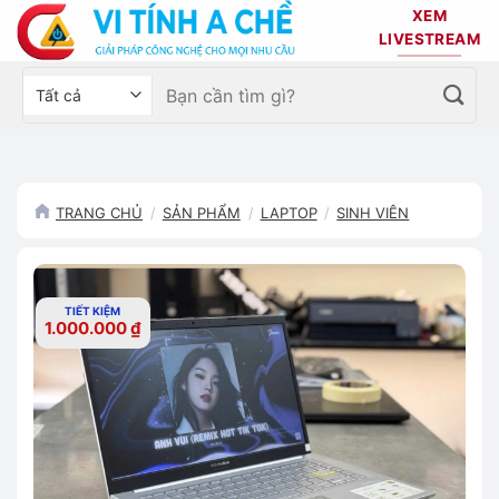
Bỏ
XEM
qua
LIVESTREAM
nội
Tìm
Chọn
dung
kiếm:
danh
mục
sản
phẩm
TRANG CHỦ
/
SẢN PHẨM
/
LAPTOP
/
SINH VIÊN
TIẾT KIỆM
1.000.000
₫