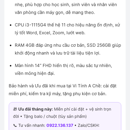
nhẹ, phù hợp cho học sinh, sinh viên và nhân viên
5.000.000 ₫.
là:
4.000.000 ₫.
văn phòng cần máy gọn, dễ mang theo.
CPU i3-1115G4 thế hệ 11 cho hiệu năng ổn định, xử
lý tốt Word, Excel, Zoom, lướt web.
RAM 4GB đáp ứng nhu cầu cơ bản, SSD 256GB giúp
khởi động nhanh và lưu trữ tài liệu tiện lợi.
Màn hình 14” FHD hiển thị rõ, màu sắc tự nhiên,
viền mỏng hiện đại.
Bảo hành và Ưu đãi khi mua tại Vi Tính A Chề: cài đặt
miễn phí, kiểm tra kỹ máy, tặng phụ kiện cơ bản.
🎁
Ưu đãi tháng này:
Miễn phí cài đặt + vệ sinh trọn
đời • Tặng balo / chuột (tùy sản phẩm)
📞 Tư vấn nhanh:
0922.136.137
• Zalo/CSKH: