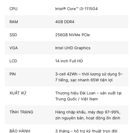
–
Ổ cứng
SSD NVMe 256 GB
t
CPU
Intel® Core™ i3-1115G4
GPU
Intel UHD Graphics Xe (G7)
m
RAM
4GB DDR4
n
Màn hình
14″ Full HD (1920×1080) – chống chói
gi
SSD
256GB NVMe PCIe
Trọng lượng
1.4 kg
h
VGA
Intel UHD Graphics
t
Pin
Dùng thực tế 5–6 tiếng
k
LCD
14 inch Full HD
n
Hệ điều hành
Windows 11 Pro bản quyền số
tạ
PIN
3-cell 42Wh – thời lượng sử dụng 5–
Giá bán
💰
4.000.000 đ
7 tiếng, sạc nhanh 65W tiện lợi
💻
L
Bảo hành
3 tháng tại Vi Tính A Chề
XUẤT XỨ
Thương hiệu Đài Loan – sản xuất tại
v
Trung Quốc / Việt Nam
p
TÌNH TRẠNG
Hàng nhập khẩu, máy đẹp 97–99%,
gi
zin nguyên bản, hoạt động ổn định
c
h
BẢO HÀNH
3 tháng – hỗ trợ kỹ thuật trọn đời