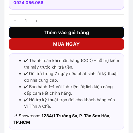
0924.056.056
ASUS Vivobook X421EAY – i3-1115G4 số lượng
Thêm vào giỏ hàng
MUA NGAY
✔️ Thanh toán khi nhận hàng (COD) – hỗ trợ kiểm
tra máy trước khi trả tiền.
✔️ Đổi trả trong 7 ngày nếu phát sinh lỗi kỹ thuật
do nhà cung cấp.
✔️ Bảo hành 1–1 với linh kiện lỗi; linh kiện nâng
cấp cam kết chính hãng.
✔️ Hỗ trợ kỹ thuật trọn đời cho khách hàng của
Vi Tính A Chề.
📍 Showroom:
1284/1 Trường Sa, P. Tân Sơn Hòa,
TP.HCM