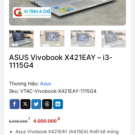
ASUS Vivobook X421EAY – i3-
1115G4
Thương hiệu:
Asus
Sku: VTAC-Vivobook-X421EAY-1115G4
Giá
Giá
₫
₫
4.000.000
5.000.000
gốc
hiện
Asus Vivobook X421EAY (A415EA) thiết kế mỏng
là:
tại