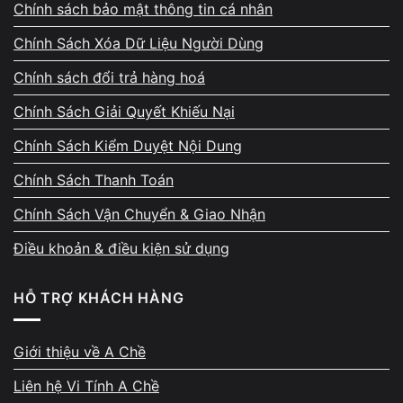
Chính sách bảo mật thông tin cá nhân
TIÊU CHÍ
VIVOBOOK X421EAY
VIVOBOOK A416
Chính Sách Xóa Dữ Liệu Người Dùng
CPU
i3-1115G4 (Gen 11)
i3-1005G1 (Gen 10)
Chính sách đổi trả hàng hoá
RAM
4 GB DDR4
4 GB DDR4
Chính Sách Giải Quyết Khiếu Nại
SSD
✅ 256 GB
128 GB
Chính Sách Kiểm Duyệt Nội Dung
Màn hình
✅ 14″ FHD
14″ HD
Chính Sách Thanh Toán
Pin
6 tiếng
5 tiếng
Chính Sách Vận Chuyển & Giao Nhận
Điều khoản & điều kiện sử dụng
Trọng lượng
✅ 1.4 kg
1.6 kg
➡️ Nếu bạn cần
máy gọn, màn đẹp, chạy mượt và giá hợp
Giá
✅ 4 triệu
4.8 triệu
HỖ TRỢ KHÁCH HÀNG
lý
,
Vivobook X421EAY
là lựa chọn rất đáng mua trong phân
khúc 4 triệu.
Giới thiệu về A Chề
Cách tối ưu tốc độ ASUS Vivobook i3
Liên hệ Vi Tính A Chề