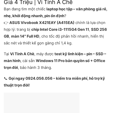
Giá 4 Triệu | Vi Tính A Chề
Bạn đang tìm một chiếc
laptop học tập – văn phòng giá rẻ,
nhẹ, khởi động nhanh, pin ổn định
?
👉
ASUS Vivobook X421EAY (A415EA)
chính là lựa chọn
hợp lý: trang bị
chip Intel Core i3-1115G4 Gen 11
,
SSD 256
GB
,
màn 14″ Full HD
, cho tốc độ phản hồi nhanh, hiển thị
sắc nét và thiết kế gọn gàng chỉ 1,4 kg.
Tại
Vi Tính A Chề
, máy được
test kỹ linh kiện – pin – SSD –
màn hình
, cài sẵn
Windows 11 Pro bản quyền số + Office
trọn đời
, bảo hành 3 tháng.
📞
Gọi ngay 0924.056.056 – kiểm tra miễn phí, hỗ trợ kỹ
thuật trọn đời!