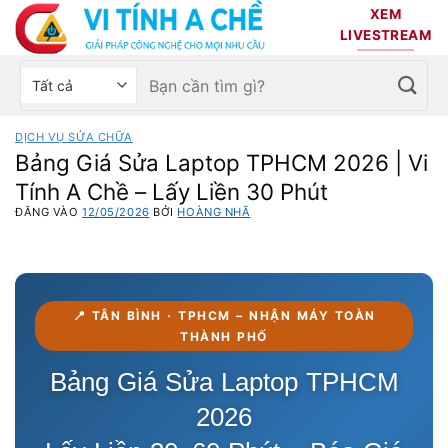
Bỏ
XEM
qua
LIVESTREAM
nội
Tìm
Chọn
dung
kiếm:
danh
mục
DỊCH VỤ SỬA CHỮA
sản
Bảng Giá Sửa Laptop TPHCM 2026 | Vi
phẩm
Tính A Chề – Lấy Liền 30 Phút
ĐĂNG VÀO
12/05/2026
BỞI
HOÀNG NHÃ
📍 TÂN BÌNH · TPHCM – NHẬN MÁY TOÀN
THÀNH PHỐ
Bảng Giá Sửa Laptop TPHCM
2026