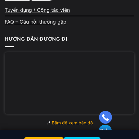
DỊCH VỤ
GIÁ THAM KHẢO
Tuyển dụng / Cộng tác viên
Sửa lỗi mất nguồn / không bật
200.000đ – 800.000đ
FAQ – Câu hỏi thường gặp
Thay IC nguồn, tụ điện
150.000đ – 500.000đ
HƯỚNG DẪN ĐƯỜNG ĐI
Sửa lỗi màn hình xanh / treo máy
100.000đ – 400.000đ
Thay sạc laptop (adapter)
200.000đ – 600.000đ
Sửa cổng sạc / USB / HDMI
150.000đ – 450.000đ
⚡ Nâng Cấp RAM & SSD (Tiền Công)
DỊCH VỤ
TIỀN CÔNG
📍
Bấm để xem bản đồ
Lắp RAM / nâng cấp RAM
50.000đ – 100.000đ