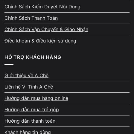
Dell (Inspiron, Vostro)
180.000đ – 380.000đ
Chính Sách Kiểm Duyệt Nội Dung
HP (Pavilion, ProBook)
200.000đ – 400.000đ
Chính Sách Thanh Toán
Chính Sách Vận Chuyển & Giao Nhận
Asus (VivoBook, ZenBook)
200.000đ – 380.000đ
Điều khoản & điều kiện sử dụng
Lenovo (IdeaPad, ThinkPad)
220.000đ – 450.000đ
Acer (Aspire, Swift)
180.000đ – 350.000đ
HỖ TRỢ KHÁCH HÀNG
Gaming (MSI, ASUS ROG, Legion)
450.000đ – 1.200.000đ
Giới thiệu về A Chề
MacBook (Air / Pro)
1.500.000đ – 4.500.000
Liên hệ Vi Tính A Chề
Thay phím lẻ bị gãy/mất
50.000đ – 150.000đ/ph
Hướng dẫn mua hàng online
Hướng dẫn mua trả góp
🔧 Sửa Mainboard / Mất Nguồn / Sạc
Hướng dẫn thanh toán
Khách hàng tin dùng