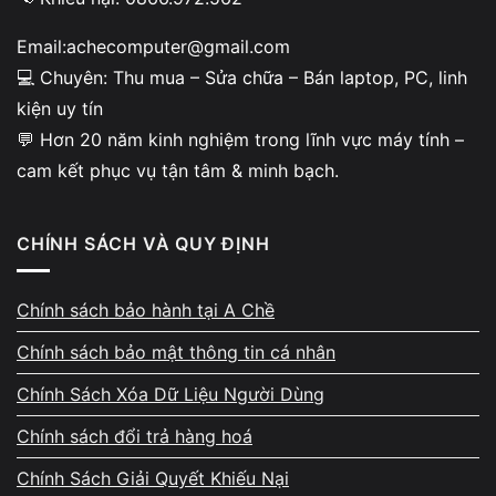
14″ / 15.6″ HD (1366×768)
890.000đ – 1.300.00
Email:achecomputer@gmail.com
14″ / 15.6″ FHD (1920×1080) IPS
1.200.000đ – 1.900.0
💻 Chuyên: Thu mua – Sửa chữa – Bán laptop, PC, linh
kiện uy tín
15.6″ FHD 144Hz (gaming)
1.800.000đ – 3.200.0
💬 Hơn 20 năm kinh nghiệm trong lĩnh vực máy tính –
16″ / 17.3″ FHD gaming
2.200.000đ – 4.000.0
cam kết phục vụ tận tâm & minh bạch.
Màn hình cảm ứng 2-in-1
2.500.000đ – 5.000.
CHÍNH SÁCH VÀ QUY ĐỊNH
MacBook Air 13″ / MacBook Pro 13″
3.500.000đ – 6.500.
MacBook Pro 14″ / 16″
5.000.000đ – 9.000.
Chính sách bảo hành tại A Chề
Chính sách bảo mật thông tin cá nhân
⌨️ Thay Bàn Phím Laptop
Chính Sách Xóa Dữ Liệu Người Dùng
Chính sách đổi trả hàng hoá
DÒNG MÁY
BÀN PHÍM THƯỜNG
Chính Sách Giải Quyết Khiếu Nại