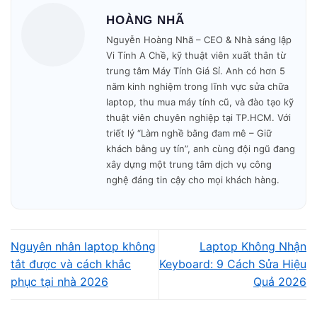
📋 Bảng Giá Sửa Laptop TPHCM 2026 –
HOÀNG NHÃ
Toàn Bộ Dịch Vụ
Nguyễn Hoàng Nhã – CEO & Nhà sáng lập
Vi Tính A Chề, kỹ thuật viên xuất thân từ
trung tâm Máy Tính Giá Sỉ. Anh có hơn 5
🧹 Vệ Sinh Laptop / Thay Keo Tản Nhiệt
năm kinh nghiệm trong lĩnh vực sửa chữa
laptop, thu mua máy tính cũ, và đào tạo kỹ
thuật viên chuyên nghiệp tại TP.HCM. Với
DỊCH VỤ
GIÁ THAM KHẢO
triết lý “Làm nghề bằng đam mê – Giữ
khách bằng uy tín”, anh cùng đội ngũ đang
Vệ sinh laptop cơ bản (thổi bụi, lau)
80.000đ – 150.000đ
xây dựng một trung tâm dịch vụ công
Vệ sinh tổng thể (tháo full, rửa quạt)
150.000đ – 250.000đ
nghệ đáng tin cậy cho mọi khách hàng.
Thay keo tản nhiệt (thermal paste)
80.000đ – 120.000đ
Vệ sinh + thay keo tản nhiệt trọn gói
200.000đ – 350.000đ
Nguyên nhân laptop không
Laptop Không Nhận
tắt được và cách khắc
Keyboard: 9 Cách Sửa Hiệu
phục tại nhà 2026
Quả 2026
💿 Cài Windows / Phần Mềm