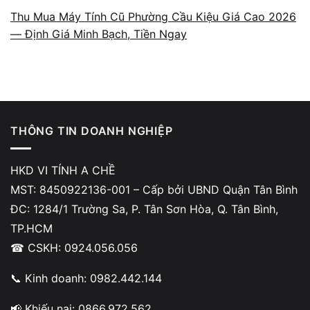
Dell (Inspiron, Vostro, Latitude)
280.000đ – 550.000đ
Thu Mua Máy Tính Cũ Phường Cầu Kiệu Giá Cao 2026
— Định Giá Minh Bạch, Tiền Ngay
HP (Pavilion, ProBook, EliteBook)
280.000đ – 600.000đ
Asus (VivoBook, ZenBook, TUF)
300.000đ – 650.000đ
Lenovo (IdeaPad, ThinkPad, Legion)
300.000đ – 700.000đ
THÔNG TIN DOANH NGHIỆP
Acer (Aspire, Swift, Nitro)
280.000đ – 500.000đ
MSI (Gaming laptop)
400.000đ – 900.000đ
HKD VI TÍNH A CHỀ
MST: 8450922136-001 – Cấp bởi UBND Quận Tân Bình
MacBook Air / Pro
1.200.000đ – 2.500.0
ĐC: 1284/1 Trường Sa, P. Tân Sơn Hòa, Q. Tân Bình,
TP.HCM
🖥️ Thay Màn Hình Laptop
☎ CSKH: 0924.056.056
📞 Kinh doanh: 0982.442.144
LOẠI MÀN HÌNH
GIÁ THAM KHẢO
📢 Khiếu nại: 0866.972.562