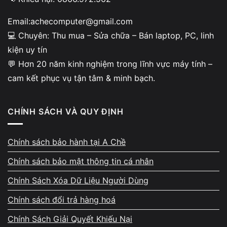
mục trước khi đưa ra mức giá. Không có
chuyện báo giá mập mờ hoặc dùng lỗi nhẹ để
Email:achecomputer@gmail.com
giảm mạnh giá trị máy.
💻 Chuyên: Thu mua – Sửa chữa – Bán laptop, PC, linh
kiện uy tín
💬 Hơn 20 năm kinh nghiệm trong lĩnh vực máy tính –
cam kết phục vụ tận tâm & minh bạch.
Minh bạch khi kiểm tra –
CHÍNH SÁCH VÀ QUY ĐỊNH
không ép giá
Chính sách bảo hành tại A Chề
Khách được xem trực tiếp quy trình test phần
cứng: SSD, bàn phím, cổng kết nối, pin, độ
Chính sách bảo mật thông tin cá nhân
nóng, màn hình và hoạt động tổng thể. Tình
Chính Sách Xóa Dữ Liệu Người Dùng
trạng máy được giải thích chi tiết và dễ hiểu.
Chính sách đổi trả hàng hoá
A Chề tuyệt đối không tạo lý do không chính
xác để đẩy giá thu mua xuống thấp hơn thực
Chính Sách Giải Quyết Khiếu Nại