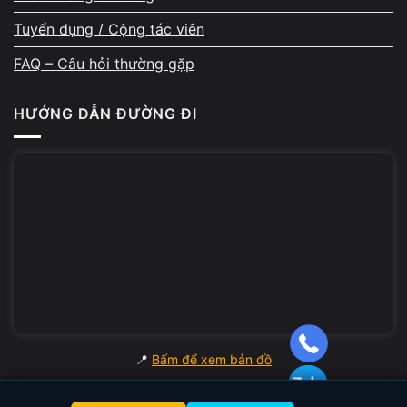
Tuyển dụng / Cộng tác viên
FAQ – Câu hỏi thường gặp
Hỗ trợ đổi máy nếu cần nâng
HƯỚNG DẪN ĐƯỜNG ĐI
cấp
Nhiều khách bán máy để lên đời cấu hình
mạnh hơn. A Chề hỗ trợ tư vấn model phù
hợp theo nhu cầu học tập, văn phòng, đồ hoạ
hoặc kỹ thuật. Máy mới có thể được test trực
tiếp và trừ luôn giá trị thu mua của máy cũ,
giúp tiết kiệm tối đa chi phí.
📍
Bấm để xem bản đồ