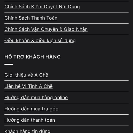
tế.
Chính Sách Kiểm Duyệt Nội Dung
Chính Sách Thanh Toán
Chính Sách Vận Chuyển & Giao Nhận
Điều khoản & điều kiện sử dụng
Thanh toán ngay – đủ – có
HỖ TRỢ KHÁCH HÀNG
biên nhận rõ ràng
Sau khi thống nhất giá, tiền được thanh toán
Giới thiệu về A Chề
ngay bằng tiền mặt hoặc chuyển khoản. Biên
Liên hệ Vi Tính A Chề
nhận thu mua thể hiện đầy đủ cấu hình, mức
giá, thời gian và thông tin đối soát. Máy
Hướng dẫn mua hàng online
không bị giữ lại chờ xử lý, không hẹn sang
Hướng dẫn mua trả góp
ngày hôm sau. Cam kết giao dịch rõ ràng từ
Hướng dẫn thanh toán
đầu đến cuối.
Khách hàng tin dùng