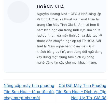
HOÀNG NHÃ
🚗 Có mặt tại nhà khách trong
30–45 phút
.
Nguyễn Hoàng Nhã – CEO & Nhà sáng lập
Vi Tính A Chề, kỹ thuật viên xuất thân từ
trung tâm Máy Tính Giá Sỉ. Anh có hơn 5
🔧 Kiểm tra – báo giá – sửa nhanh trong ngày.
năm kinh nghiệm trong lĩnh vực sửa chữa
laptop, thu mua máy tính cũ, và đào tạo kỹ
🎁 Bảo hành minh bạch – không phát sinh phí.
thuật viên chuyên nghiệp tại TP.HCM. Với
triết lý “Làm nghề bằng đam mê – Giữ
Mở cửa: 09h00 – 19h30
mỗi ngày.
khách bằng uy tín”, anh cùng đội ngũ đang
xây dựng một trung tâm dịch vụ công
nghệ đáng tin cậy cho mọi khách hàng.
Nâng cấp máy tính phường
Cài Đặt Máy Tính Phường
Tân Sơn Hòa – tăng tốc độ,
Tân Sơn Hòa – Dịch Vụ Tận
chạy mượt như mới
Nơi, Uy Tín, Giá Rẻ