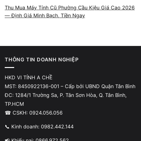
thoải mái. Đó là lý do Vi Tính A Chề được nhiều
Thu Mua Máy Tính Cũ Phường Cầu Kiệu Giá Cao 2026
người lựa chọn khi cần thu mua laptop, nhờ quy trình
— Định Giá Minh Bạch, Tiền Ngay
rõ ràng và cách làm việc minh bạch.
THÔNG TIN DOANH NGHIỆP
Báo giá theo cấu hình và tình
HKD VI TÍNH A CHỀ
trạng thật
MST: 8450922136-001 – Cấp bởi UBND Quận Tân Bình
ĐC: 1284/1 Trường Sa, P. Tân Sơn Hòa, Q. Tân Bình,
A Chề định giá dựa trên các yếu tố thực tế
TP.HCM
gồm CPU, RAM, SSD, VGA, cycle pin, tình
☎ CSKH: 0924.056.056
trạng ngoại hình và lịch sử sửa chữa (nếu có).
Toàn bộ quá trình kiểm tra diễn ra minh bạch
📞 Kinh doanh: 0982.442.144
tại cửa hàng, khách được đối chiếu từng hạng
📢 Khiếu nại: 0866.972.562