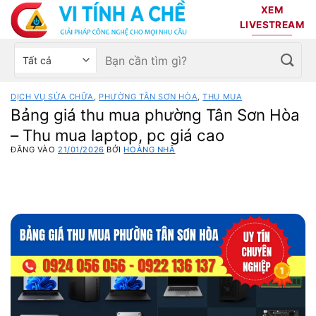
Bỏ
XEM
qua
LIVESTREAM
nội
Tìm
Chọn
dung
kiếm:
danh
mục
DỊCH VỤ SỬA CHỮA
,
PHƯỜNG TÂN SƠN HÒA
,
THU MUA
sản
Bảng giá thu mua phường Tân Sơn Hòa
phẩm
– Thu mua laptop, pc giá cao
ĐĂNG VÀO
21/01/2026
BỞI
HOÀNG NHÃ