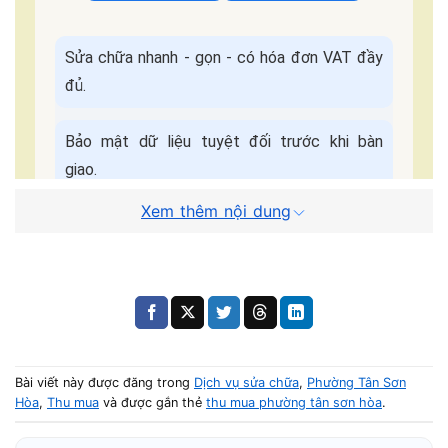
Sửa chữa nhanh - gọn - có hóa đơn VAT đầy
đủ.
Bảo mật dữ liệu tuyệt đối trước khi bàn
giao.
Xem thêm nội dung
Bảo hành đầy đủ, hỗ trợ chu đáo sau khi sửa
chữa.
Cam kết dịch
Báo giá minh bạch - Không
vụ:
ép giá.
Bài viết này được đăng trong
Dịch vụ sửa chữa
,
Phường Tân Sơn
Quy Trình Sửa Máy Tận Nơi
Hòa
,
Thu mua
và được gắn thẻ
thu mua phường tân sơn hòa
.
📌 Điền form, kỹ thuật viên liên hệ trong
5 phút
.