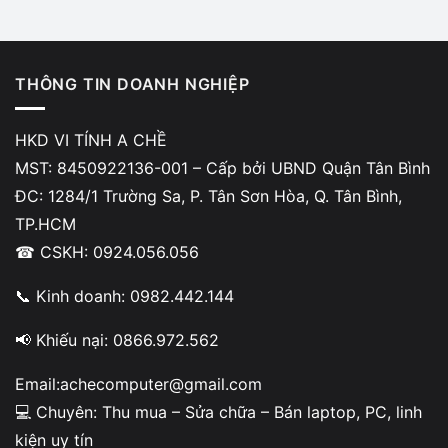
So sánh Dell Precision 5570 và Dell
THÔNG TIN DOANH NGHIỆP
XPS 15 9520
HKD VI TÍNH A CHỀ
TIÊU CHÍ
DELL PRECISION 5570
DELL XPS 15 95
MST: 8450922136-001 – Cấp bởi UBND Quận Tân Bình
ĐC: 1284/1 Trường Sa, P. Tân Sơn Hòa, Q. Tân Bình,
CPU
i9-12900H
i7-12700H
TP.HCM
RAM
64GB DDR5
16GB DDR5
☎ CSKH: 0924.056.056
GPU
✅ RTX A2000 (Workstation)
RTX 3050 Ti
📞 Kinh doanh: 0982.442.144
Build
Nhôm nguyên khối
Nhôm + carbon
📢 Khiếu nại: 0866.972.562
Màn hình
15.6” FHD
15.6” FHD / OLED
Email:achecomputer@gmail.com
💻 Chuyên: Thu mua – Sửa chữa – Bán laptop, PC, linh
Tản nhiệt
✅ Tốt hơn
Trung bình
kiện uy tín