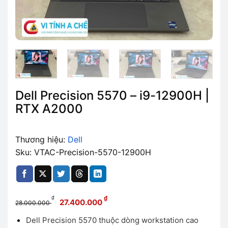
Dell Precision 5570 – i9-12900H |
RTX A2000
Thương hiệu:
Dell
Sku: VTAC-Precision-5570-12900H
Giá
Giá
₫
₫
27.400.000
28.000.000
gốc
hiện
Dell Precision 5570 thuộc dòng workstation cao
là:
tại