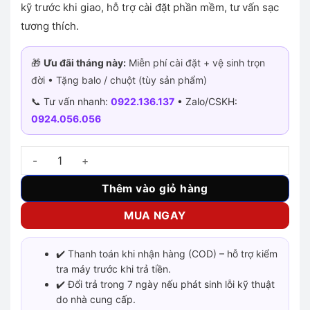
kỹ trước khi giao, hỗ trợ cài đặt phần mềm, tư vấn sạc
tương thích.
🎁
Ưu đãi tháng này:
Miễn phí cài đặt + vệ sinh trọn
đời • Tặng balo / chuột (tùy sản phẩm)
📞 Tư vấn nhanh:
0922.136.137
• Zalo/CSKH:
0924.056.056
Dell Precision 5570 – i9-12900H | RTX A2000 số lượng
Thêm vào giỏ hàng
MUA NGAY
✔️ Thanh toán khi nhận hàng (COD) – hỗ trợ kiểm
tra máy trước khi trả tiền.
✔️ Đổi trả trong 7 ngày nếu phát sinh lỗi kỹ thuật
do nhà cung cấp.