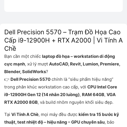
Dell Precision 5570 – Trạm Đồ Họa Cao
Cấp i9-12900H + RTX A2000 | Vi Tính A
Chề
Bạn cần một chiếc
laptop đồ họa – workstation di động
cực mạnh
, xử lý mượt
AutoCAD, Revit, Lumion, Premiere,
Blender, SolidWorks
?
👉
Dell Precision 5570
chính là “siêu phẩm hiệu năng”
trong phân khúc workstation cao cấp, với
CPU Intel Core
i9-12900H Gen 12 (14 nhân 20 luồng)
,
RAM 64GB
,
VGA
RTX A2000 8GB
, và build nhôm nguyên khối siêu đẹp.
Tại
Vi Tính A Chề
, mọi máy đều được
kiểm tra 15 bước kỹ
thuật, test nhiệt độ – hiệu năng – GPU chuyên sâu
, bảo