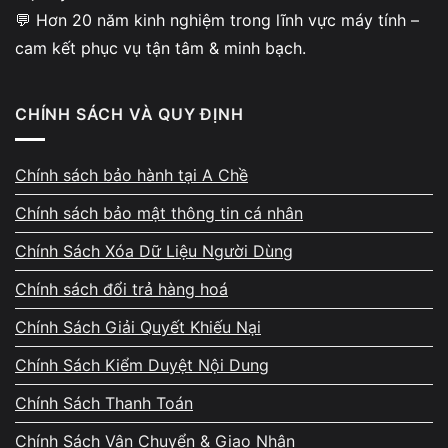
Giá
✅ 27.4 triệu
29 triệu
💬 Hơn 20 năm kinh nghiệm trong lĩnh vực máy tính –
➡️
Dell Precision 5570
được tối ưu cho
đồ họa kỹ thuật &
cam kết phục vụ tận tâm & minh bạch.
render 3D
, ổn định hơn XPS 15 khi chạy các ứng dụng
nặng.
CHÍNH SÁCH VÀ QUY ĐỊNH
Quy trình kiểm tra Dell Precision
Workstation tại
Vi Tính A Chề
Chính sách bảo hành tại A Chề
Chính sách bảo mật thông tin cá nhân
Tại
Vi Tính A Chề
, mỗi trạm đồ họa đều được
test kỹ thuật
15 bước chuyên sâu
:
Chính Sách Xóa Dữ Liệu Người Dùng
Chính sách đổi trả hàng hoá
🔹 Bước 1 – Kiểm tra ngoại hình
Chính Sách Giải Quyết Khiếu Nại
Kiểm tra khung nhôm, bản lề, bàn phím, touchpad – đảm
bảo zin, không cong móp.
Chính Sách Kiểm Duyệt Nội Dung
Chính Sách Thanh Toán
🔹 Bước 2 – Test CPU, GPU, RAM
Chính Sách Vận Chuyển & Giao Nhận
Dùng
Cinebench, FurMark, GPU-Z, AIDA64
kiểm tra hiệu