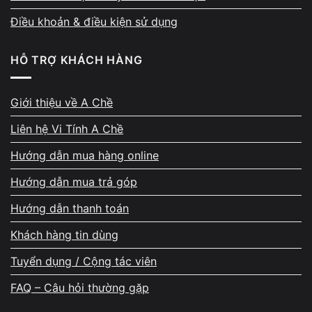
năng và độ ổn định.
Điều khoản & điều kiện sử dụng
🔹 Bước 3 – Đo nhiệt độ & tiếng ồn
HỖ TRỢ KHÁCH HÀNG
Kiểm tra quạt tản, CPU & GPU – đảm bảo dưới 85°C khi
render liên tục.
Giới thiệu về A Chề
Liên hệ Vi Tính A Chề
🔹 Bước 4 – Cài đặt & tối ưu hiệu năng
Hướng dẫn mua hàng online
Cài sẵn
Windows 11 Pro bản quyền, driver Dell Precision
Optimizer
, giúp tối ưu phần mềm Adobe, Autodesk,
Hướng dẫn mua trả góp
SolidWorks.
Hướng dẫn thanh toán
📞
Liên hệ 0924.056.056 – nhận video test chi tiết máy
Khách hàng tin dùng
trước khi mua!
Tuyển dụng / Cộng tác viên
Lý do nên chọn Dell Precision 5570 tại
FAQ – Câu hỏi thường gặp
Vi Tính A Chề