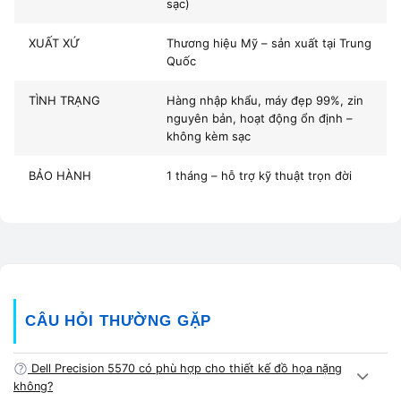
sạc)
Bảo hành
1 tháng tại Vi Tính A Chề
De
c
XUẤT XỨ
Thương hiệu Mỹ – sản xuất tại Trung
Phụ kiện
Không kèm sạc (mua thêm tùy chọn)
Quốc

Giá bán
💰
27.400.000đ
họ
TÌNH TRẠNG
Hàng nhập khẩu, máy đẹp 99%, zin
h
nguyên bản, hoạt động ổn định –
không kèm sạc
c
👨
BẢO HÀNH
1 tháng – hỗ trợ kỹ thuật trọn đời
d
c
đ
Hiệu năng thực tế Dell Precision 5570
CÂU HỎI THƯỜNG GẶP
i9-12900H + RTX A2000
Dell Precision 5570 có phù hợp cho thiết kế đồ họa nặng
Dell Precision 5570
được đánh giá là một trong những
không?
chiếc
workstation di động mạnh nhất thế hệ 12
, kết hợp