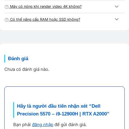
hoàn hảo giữa
hiệu năng – độ bền – độ ổn định
.
Máy có nóng khi render video 4K không?
💪
Thử nghiệm tại Vi Tính A Chề:
Có thể nâng cấp RAM hoặc SSD không?
Cinebench R23:
14.800 điểm (đa nhân), 1.800 điểm (đơn
nhân).
Render video 4K Premiere Pro (5 phút):
chỉ mất 1 phút 30
giây.
Đánh giá
Chưa có đánh giá nào.
Blender / Revit / AutoCAD:
mượt, GPU RTX A2000 tăng tốc
cực tốt.
Nội dung
Hãy là người đầu tiên nhận xét “Dell
Nhiệt độ CPU tối đa:
82°C khi render nặng – quạt chạy êm,
Precision 5570 – i9-12900H | RTX A2000”
không ồn.
Bạn phải
đăng nhập
để gửi đánh giá.