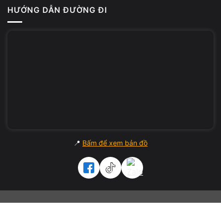
HƯỚNG DẪN ĐƯỜNG ĐI
💼 Cấu hình siêu mạnh – chuẩn workstation cao cấp.
🔧 Kỹ thuật viên test 15 bước, đảm bảo hiệu năng & ổn định.
💬 Hỗ trợ cài phần mềm đồ họa – kiến trúc – render miễn
phí.
🔄
Thu máy cũ – đổi máy mới
, trợ giá đến
999.000đ
.
🚚 Ship toàn quốc – kiểm tra hàng trước khi thanh toán.
Vi Tính A Chề
cung cấp hệ sinh thái dịch vụ toàn diện cho
📍
Bấm để xem bản đồ
cá nhân và doanh nghiệp tại TP.HCM:
Dịch vụ sửa chữa laptop – lấy liền, bảo hành trọn gói
Thu mua laptop cũ, máy tính đã qua sử dụng giá cao
Thanh lý tài sản công ty, thiết bị văn phòng, máy tính cũ