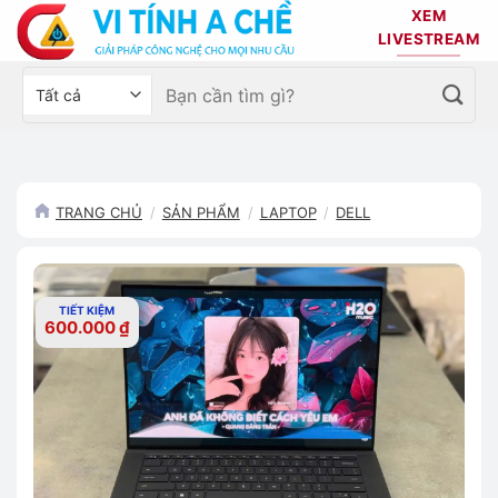
Bỏ
XEM
qua
LIVESTREAM
nội
Tìm
Chọn
dung
kiếm:
danh
mục
sản
phẩm
TRANG CHỦ
/
SẢN PHẨM
/
LAPTOP
/
DELL
TIẾT KIỆM
600.000
₫