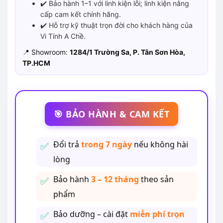
✔️ Bảo hành 1–1 với linh kiện lỗi; linh kiện nâng
cấp cam kết chính hãng.
✔️ Hỗ trợ kỹ thuật trọn đời cho khách hàng của
Vi Tính A Chề.
📍 Showroom:
1284/1 Trường Sa, P. Tân Sơn Hòa,
TP.HCM
🎯 BẢO HÀNH & CAM KẾT
Đổi trả
trong 7 ngày
nếu không hài
lòng
Bảo hành
3 – 12 tháng
theo sản
phẩm
Bảo dưỡng – cài đặt
miễn phí trọn