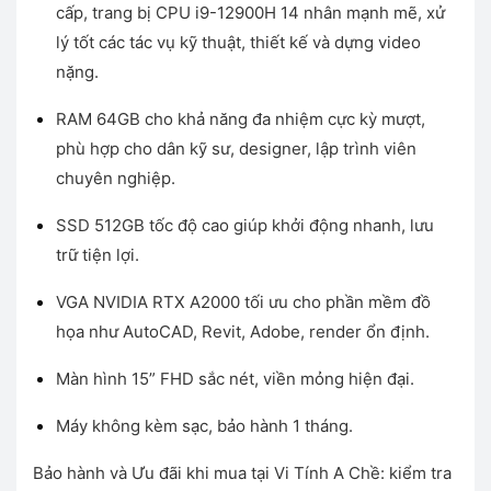
cấp, trang bị CPU i9-12900H 14 nhân mạnh mẽ, xử
28.000.000 ₫.
là:
27.400.000 ₫.
lý tốt các tác vụ kỹ thuật, thiết kế và dựng video
nặng.
RAM 64GB cho khả năng đa nhiệm cực kỳ mượt,
phù hợp cho dân kỹ sư, designer, lập trình viên
chuyên nghiệp.
SSD 512GB tốc độ cao giúp khởi động nhanh, lưu
trữ tiện lợi.
VGA NVIDIA RTX A2000 tối ưu cho phần mềm đồ
họa như AutoCAD, Revit, Adobe, render ổn định.
Màn hình 15” FHD sắc nét, viền mỏng hiện đại.
Máy không kèm sạc, bảo hành 1 tháng.
Bảo hành và Ưu đãi khi mua tại Vi Tính A Chề: kiểm tra