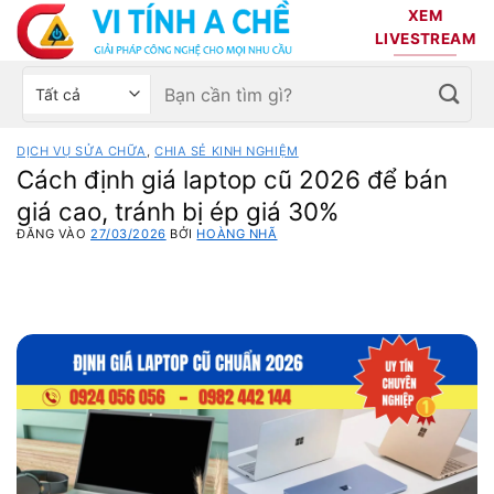
Bỏ
XEM
qua
LIVESTREAM
nội
Tìm
Chọn
dung
kiếm:
danh
mục
DỊCH VỤ SỬA CHỮA
,
CHIA SẺ KINH NGHIỆM
sản
Cách định giá laptop cũ 2026 để bán
phẩm
giá cao, tránh bị ép giá 30%
ĐĂNG VÀO
27/03/2026
BỞI
HOÀNG NHÃ