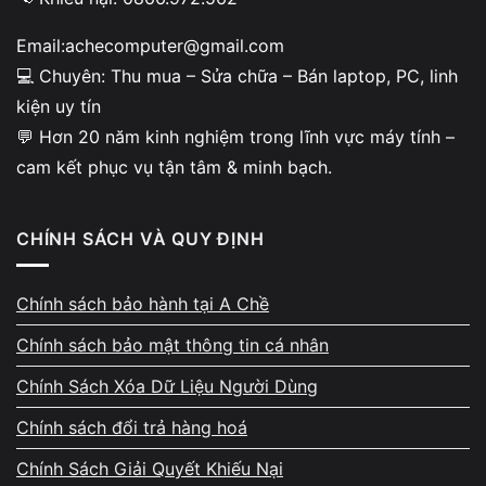
(quan
trọng
nhất)
Email:achecomputer@gmail.com
2.2. Tình
trạng máy
💻 Chuyên: Thu mua – Sửa chữa – Bán laptop, PC, linh
2.3.
Thương
kiện uy tín
hiệu &
dòng máy
2.4. Năm
💬 Hơn 20 năm kinh nghiệm trong lĩnh vực máy tính –
sản xuất
3. Cách định
cam kết phục vụ tận tâm & minh bạch.
giá laptop cũ
chính xác
theo giá thị
trường 2026
CHÍNH SÁCH VÀ QUY ĐỊNH
Bước 1:
Tìm đúng
model máy
Bước 2:
Check giá
Chính sách bảo hành tại A Chề
thị trường
Bước 3: So
sánh tình
Chính sách bảo mật thông tin cá nhân
trạng máy
Bước 4:
Xác định
Chính Sách Xóa Dữ Liệu Người Dùng
giá bán
hợp lý
Chính sách đổi trả hàng hoá
4. Bảng giá
thu mua
laptop cũ
Chính Sách Giải Quyết Khiếu Nại
tham khảo