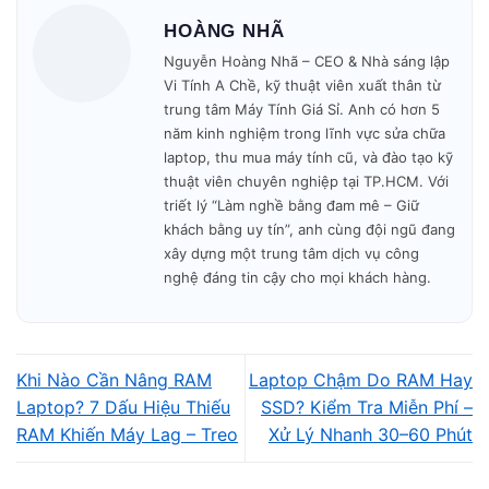
HOÀNG NHÃ
Bảo mật dữ liệu tuyệt đối trước khi bàn
Nguyễn Hoàng Nhã – CEO & Nhà sáng lập
giao.
Vi Tính A Chề, kỹ thuật viên xuất thân từ
trung tâm Máy Tính Giá Sỉ. Anh có hơn 5
năm kinh nghiệm trong lĩnh vực sửa chữa
Bảo hành đầy đủ, hỗ trợ chu đáo sau khi sửa
laptop, thu mua máy tính cũ, và đào tạo kỹ
chữa.
thuật viên chuyên nghiệp tại TP.HCM. Với
triết lý “Làm nghề bằng đam mê – Giữ
khách bằng uy tín”, anh cùng đội ngũ đang
Cam kết dịch
Báo giá minh bạch - Không
xây dựng một trung tâm dịch vụ công
vụ:
ép giá.
nghệ đáng tin cậy cho mọi khách hàng.
Quy Trình Sửa Máy Tận Nơi
Khi Nào Cần Nâng RAM
Laptop Chậm Do RAM Hay
📌 Điền form, kỹ thuật viên liên hệ trong
5 phút
.
Laptop? 7 Dấu Hiệu Thiếu
SSD? Kiểm Tra Miễn Phí –
RAM Khiến Máy Lag – Treo
Xử Lý Nhanh 30–60 Phút
🚗 Có mặt tại nhà khách trong
30–45 phút
.