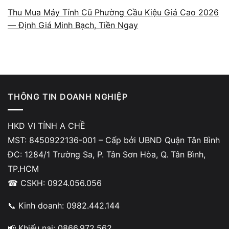
Laptop văn phòng
Thu Mua Máy Tính Cũ Phường Cầu Kiệu Giá Cao 2026
— Định Giá Minh Bạch, Tiền Ngay
1. Vì sao cần
định giá
laptop cũ
trước khi
bán?
THÔNG TIN DOANH NGHIỆP
ĐẶT LỊCH
Laptop macbook
Linh kiện
Sửa Máy
Tính Uy
Tín, Giá Rẻ
Tại TP.HCM
HKD VI TÍNH A CHỀ
SỬA MÁY
TÍNH UY
MST: 8450922136-001 – Cấp bởi UBND Quận Tân Bình
TÍN – TẬN
NƠI
ĐC: 1284/1 Trường Sa, P. Tân Sơn Hòa, Q. Tân Bình,
TP.HCM
HÌNH ẢNH TẠI CỬA HÀNG VI TÍNH A CHỀ
Quy Trình
TP.HCM
Sửa Máy
Tận Nơi
☎ CSKH: 0924.056.056
2. Các yếu tố
quyết định
giá thu mua
laptop cũ
📞 Kinh doanh: 0982.442.144
2026
2.1. Cấu
hình máy
📢 Khiếu nại: 0866.972.562