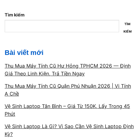
🔧 Kiểm tra – báo giá – sửa nhanh trong ngày.
Tìm kiếm
🎁 Bảo hành minh bạch – không phát sinh phí.
TÌM
KIẾM
Mở cửa: 09h00 – 19h30
mỗi ngày.
Bài viết mới
Thu Mua Máy Tính Cũ Hư Hỏng TPHCM 2026 — Định
Giá Theo Linh Kiện, Trả Tiền Ngay
Thu Mua Máy Tính Cũ Quận Phú Nhuận 2026 | Vi Tính
A Chề
Vệ Sinh Laptop Tân Bình – Giá Từ 150K, Lấy Trong 45
Phút
Laptop gaming
Vệ Sinh Laptop Là Gì? Vì Sao Cần Vệ Sinh Laptop Định
Kỳ?
Nội dung