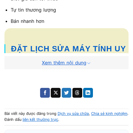
Tự tin thương lượng
Bán nhanh hơn
ĐẶT LỊCH SỬA MÁY TÍNH UY
TÍN, GIÁ RẺ TẠI TP.HCM
Xem thêm nội dung
SỬA MÁY TÍNH UY TÍN – TẬN NƠI TP.HCM
0924 056 056 (CSKH)
0866 97 25 62 (ZALO)
Bài viết này được đăng trong
Dịch vụ sửa chữa
,
Chia sẻ kinh nghiệm
.
Đánh dấu
liên kết thường trực
.
Sửa chữa nhanh - gọn - có hóa đơn VAT đầy
đủ.