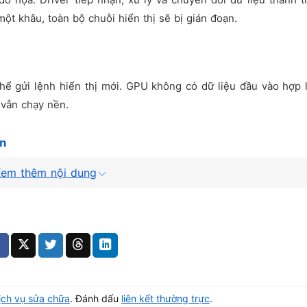
ột khâu, toàn bộ chuỗi hiển thị sẽ bị gián đoạn.
hể gửi lệnh hiển thị mới. GPU không có dữ liệu đầu vào hợp 
 vẫn chạy nền.
n
em thêm nội dung
không làm gián đoạn hoạt động của CPU hay RAM. Do đó, máy v
nh.
iều hành gây lỗi hiển thị
 các hàm xử lý đồ họa, làm quá trình render hình ảnh bị lỗi
ịch vụ sửa chữa
. Đánh dấu
liên kết thường trực
.