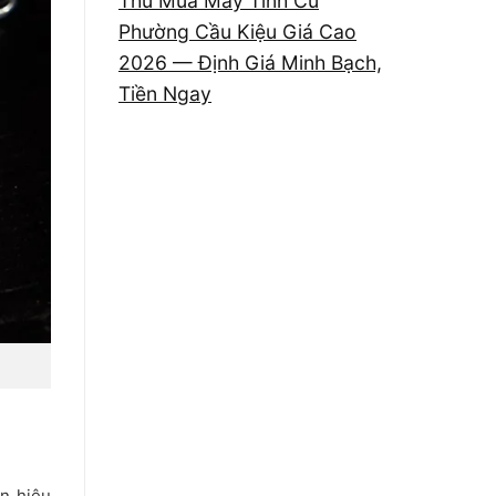
Thu Mua Máy Tính Cũ
Phường Cầu Kiệu Giá Cao
2026 — Định Giá Minh Bạch,
Tiền Ngay
ín hiệu