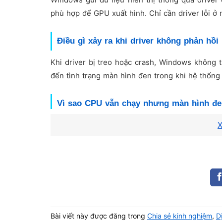
phù hợp để GPU xuất hình. Chỉ cần driver lỗi ở m
Điều gì xảy ra khi driver không phản hồi
Khi driver bị treo hoặc crash, Windows không t
đến tình trạng màn hình đen trong khi hệ thống
Vì sao CPU vẫn chạy nhưng màn hình đe
X
Lỗi driver chỉ ảnh hưởng đến luồng hiển thị, 
động nhưng người dùng không nhìn thấy hình ả
Driver không tương thích với hệ đ
Driver không tương thích khiến Windows gọi sai
đến màn hình đen ngay khi vào hệ điều hành.
Bài viết này được đăng trong
Chia sẻ kinh nghiệm
,
D