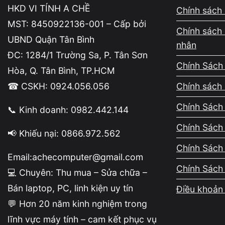
HKD VI TÍNH A CHỀ
Chính sách 
Driver khô
MST: 8450922136-001 – Cấp bởi
Chính sách 
UBND Quận Tân Bình
nhân
ĐC: 1284/1 Trường Sa, P. Tân Sơn
Quan hệ giữa phiên bản driver và phiên
Chính Sách
Hòa, Q. Tân Bình, TP.HCM
Mỗi phiên bản Windows có thay đổi về cách quả
☎ CSKH: 0924.056.056
Chính sách 
ứng đúng yêu cầu trên Windows mới, gây lỗi hiể
Chính Sách 
📞 Kinh doanh: 0982.442.144
Cơ chế Windows load driver khi khởi độ
Chính Sách
📢 Khiếu nại: 0866.972.562
Trong quá trình khởi động, Windows nạp drive
Chính Sách
tương thích, hệ thống không thể tạo môi trường
Email:achecomputer@gmail.com
Chính Sách
💻 Chuyên: Thu mua – Sửa chữa –
Vì sao lỗi thường xuất hiện sau update
Bán laptop, PC, linh kiện uy tín
Điều khoản 
💬 Hơn 20 năm kinh nghiệm trong
Sau khi cập nhật Windows, driver cũ có thể khô
lĩnh vực máy tính – cam kết phục vụ
ngay sau khi update dù máy trước đó hoạt động