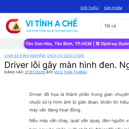
Bỏ
GIỚI THIỆU
SẢN PHẨM
qua
nội
Chọn
dung
danh
mục
sản
a, P.Tân Sơn Hòa, Tân Bình, TP.HCM | 🛠️
Dịch vụ:
Buôn bán • S
phẩm
CHIA SẺ KINH NGHIỆM
,
DỊCH VỤ SỬA CHỮA
Driver lỗi gây màn hình đen. 
ĐĂNG VÀO
27/01/2026
BỞI
VƯU THÁI THÀNH
Driver đồ họa là thành phần trung gian chuyển
chuỗi xử lý hình ảnh bị gián đoạn, khiến tín h
máy vẫn đang hoạt động.
Nếu máy vẫn chạy, quạt vẫn quay, đèn nguồn v