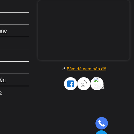
ine
ông đáp
📍
Bấm để xem bản đồ
iên
 không
p
ất hiện