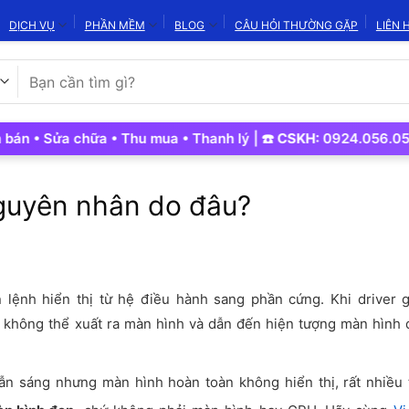
DỊCH VỤ
PHẦN MỀM
BLOG
CÂU HỎI THƯỜNG GẶP
LIÊN 
Tìm
kiếm:
ửa chữa • Thu mua • Thanh lý | ☎️
CSKH:
0924.056.056 | 💼
K
Nguyên nhân do đâu?
 lệnh hiển thị từ hệ điều hành sang phần cứng. Khi driver g
iệu không thể xuất ra màn hình và dẫn đến hiện tượng màn hình
ẫn sáng nhưng màn hình hoàn toàn không hiển thị, rất nhiều 