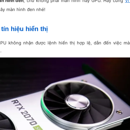
àn hình đen
, chứ không phải màn hình hay GPU. Hãy cùng
Vi
gây màn hình đen nhé!
tín hiệu hiển thị
GPU không nhận được lệnh hiển thị hợp lệ, dẫn đến việc mà
.