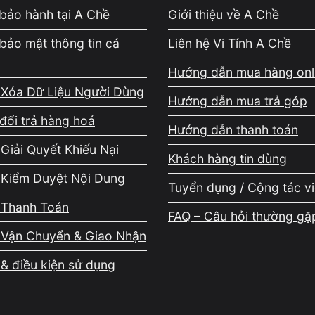
bảo hành tại A Chề
Giới thiệu về A Chề
ng tương thích với hệ điều hành
bảo mật thông tin cá
Liên hệ Vi Tính A Chề
Hướng dẫn mua hàng onl
 bản Windows
 Xóa Dữ Liệu Người Dùng
Hướng dẫn mua trả góp
n lý driver. Driver được thiết kế cho Windows cũ có thể kh
đổi trả hàng hoá
Hướng dẫn thanh toán
n thị.
Giải Quyết Khiếu Nại
Khách hàng tin dùng
ng
 Kiểm Duyệt Nội Dung
Tuyển dụng / Cộng tác v
r đồ họa rất sớm để khởi tạo giao diện. Nếu driver lỗi hoặc
 Thanh Toán
FAQ – Câu hỏi thường gặ
 hiển thị và dẫn đến màn hình đen ngay sau logo Windows.
 Vận Chuyển & Giao Nhận
& điều kiện sử dụng
ng còn phù hợp. Đây là lý do phổ biến khiến màn hình đen xu
 bình thường.