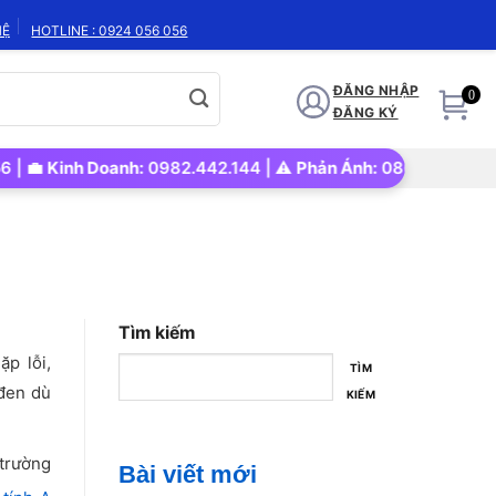
HỆ
HOTLINE : 0924 056 056
ĐĂNG NHẬP
0
ĐĂNG KÝ
inh Doanh:
0982.442.144 | ⚠️
Phản Ánh:
0866.972.562 | 🚀
Uy
Tìm kiếm
ặp lỗi,
TÌM
 đen dù
KIẾM
trường
Bài viết mới