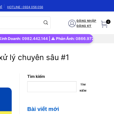
HỆ
HOTLINE : 0924 056 056
ĐĂNG NHẬP
0
ĐĂNG KÝ
oanh:
0982.442.144 | ⚠️
Phản Ánh:
0866.972.562 | 🚀
Uy tín –
xử lý chuyên sâu #1
Tìm kiếm
TÌM
KIẾM
Bài viết mới