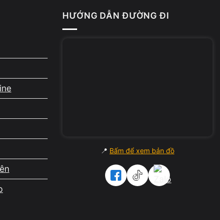
HƯỚNG DẪN ĐƯỜNG ĐI
iên an
ine
ặc
📍
Bấm để xem bản đồ
.
iên
p