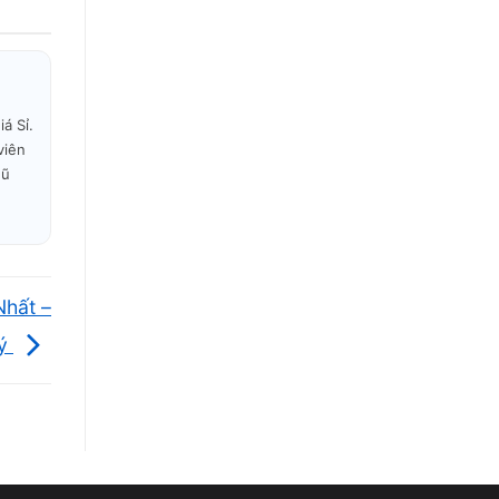
á Sỉ.
viên
gũ
Nhất –
lý
Vi