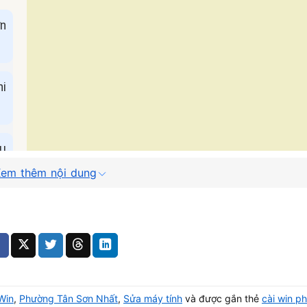
n
hi
au
em thêm nội dung
-
Win
,
Phường Tân Sơn Nhất
,
Sửa máy tính
và được gắn thẻ
cài win p