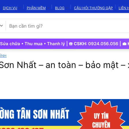
DỊCH VỤ
PHẦN MỀM
BLOG
CÂU HỎI THƯỜNG GẶP
LIÊN 
Tìm
kiếm:
ữa • Thu mua • Thanh lý | ☎️
CSKH:
0924.056.056 | 💼
Kinh D
ÍNH
Sơn Nhất – an toàn – bảo mật – 