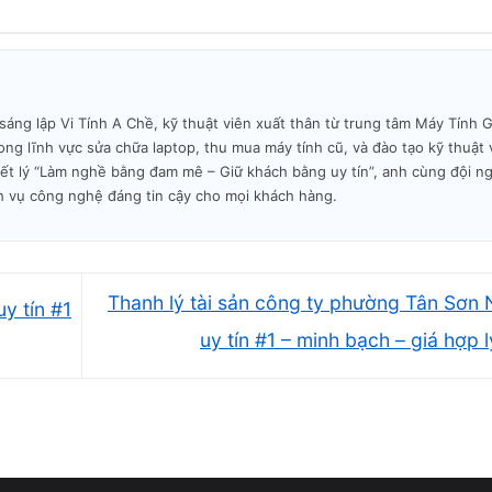
g lập Vi Tính A Chề, kỹ thuật viên xuất thân từ trung tâm Máy Tính Gi
ng lĩnh vực sửa chữa laptop, thu mua máy tính cũ, và đào tạo kỹ thuật 
iết lý “Làm nghề bằng đam mê – Giữ khách bằng uy tín”, anh cùng đội n
h vụ công nghệ đáng tin cậy cho mọi khách hàng.
Thanh lý tài sản công ty phường Tân Sơn 
y tín #1
uy tín #1 – minh bạch – giá hợp 
ch vụ khôi phục dữ liệu 