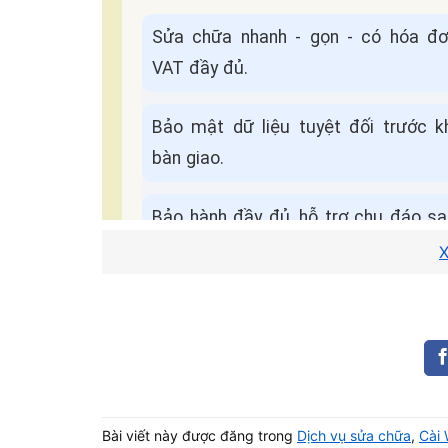
Sửa chữa nhanh - gọn - có hóa đơ
VAT đầy đủ.
Bảo mật dữ liệu tuyệt đối trước k
bàn giao.
Bảo hành đầy đủ, hỗ trợ chu đáo s
khi sửa chữa.
X
Cam kết
Báo giá minh bạch 
dịch vụ:
Không ép giá.
Quy Trình Sửa Máy Tận Nơi
Bài viết này được đăng trong
Dịch vụ sửa chữa
,
Cài 
📌 Điền form, kỹ thuật viên liên hệ trong
5 phút
.