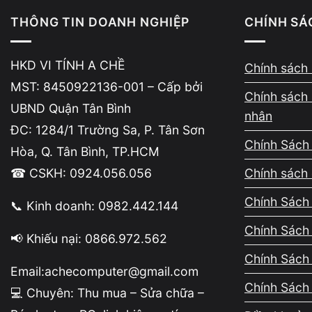
T
THÔNG TIN DOANH NGHIỆP
CHÍNH SÁ
HKD VI TÍNH A CHỀ
Chính sách 
Vi Tính A Chề
tiếp nhận và kiểm tra các
MST: 8450922136-001 – Cấp bởi
toàn dữ liệu và bảo mật thông tin trong s
Chính sách 
UBND Quận Tân Bình
nhân
ĐC: 1284/1 Trường Sa, P. Tân Sơn
Chính Sách
Hòa, Q. Tân Bình, TP.HCM
☎ CSKH: 0924.056.056
Chính sách 
Quy trình khôi phục dữ liệ
Chính Sách 
📞 Kinh doanh: 0982.442.144
Thiết bị được xử lý ở chế độ chỉ đọc 
phần cứng, sau đó trích xuất dữ liệu
Chính Sách
📢 Khiếu nại: 0866.972.562
Chính Sách
Email:achecomputer@gmail.com
Chính Sách
💻 Chuyên: Thu mua – Sửa chữa –