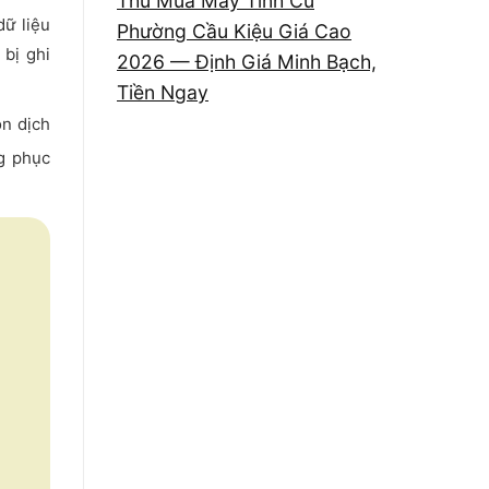
Thu Mua Máy Tính Cũ
dữ liệu
Phường Cầu Kiệu Giá Cao
 bị ghi
2026 — Định Giá Minh Bạch,
Tiền Ngay
ọn dịch
ng phục