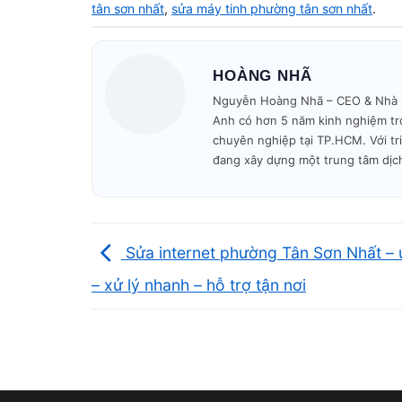
tân sơn nhất
,
sửa máy tinh phường tân sơn nhất
.
🚗 Có mặt tại nhà khách trong
30–45 phút
.
HOÀNG NHÃ
🔧 Kiểm tra – báo giá – sửa nhanh trong ngày.
Nguyễn Hoàng Nhã – CEO & Nhà sán
Anh có hơn 5 năm kinh nghiệm tro
chuyên nghiệp tại TP.HCM. Với tr
🎁 Bảo hành minh bạch – không phát sinh phí.
đang xây dựng một trung tâm dịc
Mở cửa: 09h00 – 19h30
mỗi ngày.
Sửa internet phường Tân Sơn Nhất – u
– xử lý nhanh – hỗ trợ tận nơi
Vì sao nên chọn dị