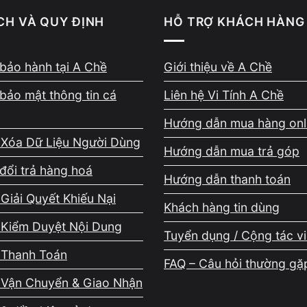
ính A Chề?
CH VÀ QUY ĐỊNH
HỖ TRỢ KHÁCH HÀNG
bảo hành tại A Chề
Giới thiệu về A Chề
 thiết bị lưu trữ như HDD, SSD, USB, thẻ nhớ, ưu t
uốt quá trình xử lý.
bảo mật thông tin cá
Liên hệ Vi Tính A Chề
Hướng dẫn mua hàng onl
 Xóa Dữ Liệu Người Dùng
Hướng dẫn mua trả góp
đổi trả hàng hoá
u đúng kỹ thuật
Hướng dẫn thanh toán
Giải Quyết Khiếu Nại
để tránh ghi đè. Kỹ thuật viên phân tích lỗi logic ho
Khách hàng tin dùng
 bằng công cụ chuyên dụng nhằm tối đa tỷ lệ phục hồi
 Kiểm Duyệt Nội Dung
Tuyển dụng / Cộng tác v
 Thanh Toán
FAQ – Câu hỏi thường gặ
 Vận Chuyển & Giao Nhận