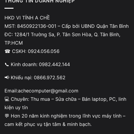
THÔNG TIN DOANH NGHIỆP
4. Quá nhiều extension trình duyệt
HKD VI TÍNH A CHỀ
Các tiện ích mở rộng chạy nền liên tục có thể làm giảm
MST: 8450922136-001 – Cấp bởi UBND Quận Tân Bình
hiệu năng.
ĐC: 1284/1 Trường Sa, P. Tân Sơn Hòa, Q. Tân Bình,
TP.HCM
5. Laptop bị nóng làm giảm hiệu suất
☎ CSKH: 0924.056.056
Nhiệt độ cao khiến CPU tự giảm xung để bảo vệ hệ
📞 Kinh doanh: 0982.442.144
thống, từ đó gây lag.
📢 Khiếu nại: 0866.972.562
6. Trình duyệt bị lỗi hoặc quá nặng
Email:achecomputer@gmail.com
Phiên bản trình duyệt cũ hoặc lỗi cache có thể khiến
💻 Chuyên: Thu mua – Sửa chữa – Bán laptop, PC, linh
laptop chạy chậm.
kiện uy tín
💬 Hơn 20 năm kinh nghiệm trong lĩnh vực máy tính –
7. Driver hệ thống không ổn định
cam kết phục vụ tận tâm & minh bạch.
Driver card màn hình hoặc chipset lỗi có thể ảnh hưởng