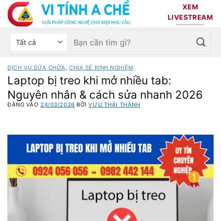
Bỏ
XEM
qua
LIVESTREAM
nội
Tìm
Chọn
dung
kiếm:
danh
mục
DỊCH VỤ SỬA CHỮA
,
CHIA SẺ KINH NGHIỆM
sản
Laptop bị treo khi mở nhiều tab:
phẩm
Nguyên nhân & cách sửa nhanh 2026
ĐĂNG VÀO
24/03/2026
BỞI
VƯU THÁI THÀNH