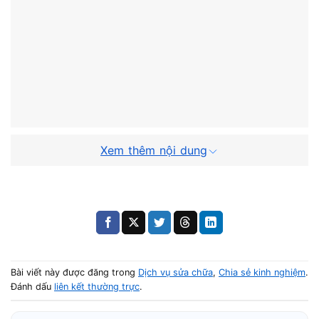
Xem thêm nội dung
Laptop nóng nhanh khi đa nhiệm
Máy tỏa nhiệt mạnh, quạt quay to liên tục và hiệu năng
giảm rõ rệt.
Tab trình duyệt tự tải lại hoặc bị tắt
Bài viết này được đăng trong
Dịch vụ sửa chữa
,
Chia sẻ kinh nghiệm
.
Đánh dấu
liên kết thường trực
.
Một số tab có thể crash hoặc tự reload do hệ thống
không đủ tài nguyên xử lý.