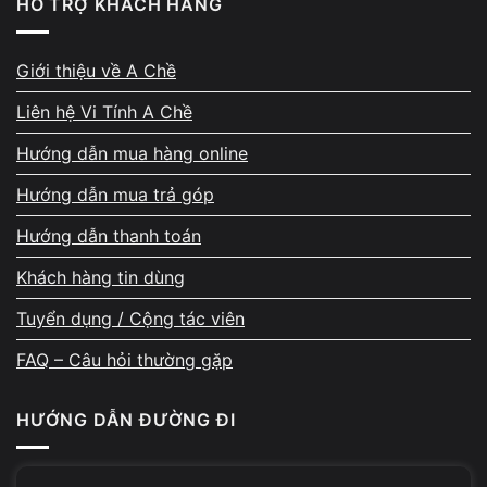
HỖ TRỢ KHÁCH HÀNG
Giới thiệu về A Chề
Cách sửa lỗi laptop bị treo khi mở
Liên hệ Vi Tính A Chề
nhiều tab tại nhà
Hướng dẫn mua hàng online
Bạn nên thử các cách sau theo thứ tự từ đơn giản đến
Hướng dẫn mua trả góp
nâng cao.
Hướng dẫn thanh toán
1. Đóng bớt tab và extension không cần thiết
Khách hàng tin dùng
Giảm số lượng tab sẽ giúp giải phóng RAM và giảm tải
Tuyển dụng / Cộng tác viên
CPU.
FAQ – Câu hỏi thường gặp
2. Tắt ứng dụng chạy nền
HƯỚNG DẪN ĐƯỜNG ĐI
Sử dụng Task Manager để tắt các chương trình không cần
thiết.