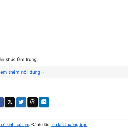
hân khúc tầm trung.
em thêm nội dung
hổ Biến
N DÙNG
HIỆU QUẢ SỬ DỤNG
–10)
Chạy mượt đa nhiệm
Mở nhiều tab không lag
 sẻ kinh nghiệm
. Đánh dấu
liên kết thường trực
.