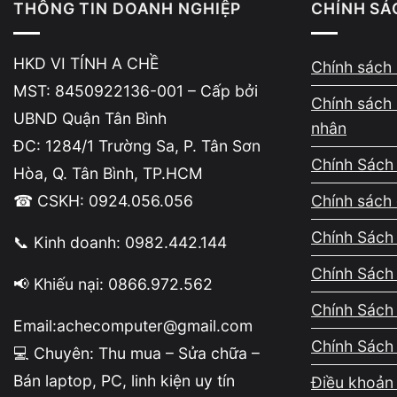
THÔNG TIN DOANH NGHIỆP
CHÍNH SÁ
HKD VI TÍNH A CHỀ
Chính sách 
Hiệu năng tốt – dùng lâu dài
MST: 8450922136-001 – Cấp bởi
9 – 12
Chính sách 
triệu
UBND Quận Tân Bình
nhân
ĐC: 1284/1 Trường Sa, P. Tân Sơn
Chính Sách
Hòa, Q. Tân Bình, TP.HCM
Gần tiệm cận laptop mới
12 – 15
☎ CSKH: 0924.056.056
Chính sách 
triệu
Chính Sách 
📞 Kinh doanh: 0982.442.144
Chính Sách
📢 Khiếu nại: 0866.972.562
Laptop cũ cao cấp
Trên 15
Chính Sách
triệu
Email:achecomputer@gmail.com
Chính Sách
💻 Chuyên: Thu mua – Sửa chữa –
⚠️ Lưu ý rất quan trọng khi mua laptop 
Bán laptop, PC, linh kiện uy tín
Điều khoản 