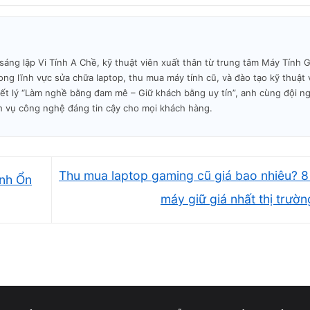
Tăng tốc toàn bộ hệ thống
Dễ sử dụng
g lập Vi Tính A Chề, kỹ thuật viên xuất thân từ trung tâm Máy Tính Gi
 ổn định trong nhiều năm.
ng lĩnh vực sửa chữa laptop, thu mua máy tính cũ, và đào tạo kỹ thuật 
iết lý “Làm nghề bằng đam mê – Giữ khách bằng uy tín”, anh cùng đội n
h vụ công nghệ đáng tin cậy cho mọi khách hàng.
CẤU HÌNH NÊN TÌM
PHÙ HỢP VỚI AI?
ng
• CPU: i3 gen 4–6 / i5 gen 3–4
• Sinh viên ngân sách
Thu mua laptop gaming cũ giá bao nhiêu? 
ình Ổn
• RAM: 4GB (nâng 8GB là tốt nhất)
• Word, Excel, học onl
• SSD: 120–256GB (bắt buộc)
• Máy phụ, máy dự p
máy giữ giá nhất thị trườ
• Màn hình: HD / Full HD
⚠️ Không phù hợp đa
• Pin: 1–2 giờ
nhiệm nặng
• CPU: i5 gen 6–7 (6300U,
• Sinh viên, nhân viên
7200U…)
phòng
• RAM: 8GB
• Làm việc đa tab, Z