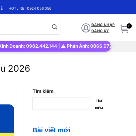
HỆ
HOTLINE : 0924 056 056
ĐĂNG NHẬP
0
ĐĂNG KÝ
oanh:
0982.442.144 | ⚠️
Phản Ánh:
0866.972.562 | 🚀
Uy tín –
ầu 2026
Tìm kiếm
TÌM
KIẾM
Bài viết mới