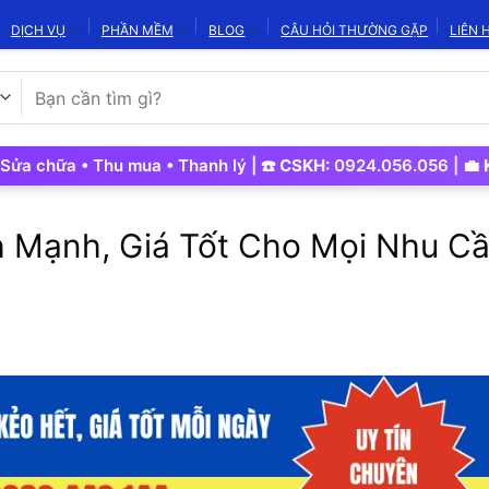
DỊCH VỤ
PHẦN MỀM
BLOG
CÂU HỎI THƯỜNG GẶP
LIÊN 
Tìm
kiếm:
ữa • Thu mua • Thanh lý | ☎️
CSKH:
0924.056.056 | 💼
Kinh D
nh Mạnh, Giá Tốt Cho Mọi Nhu C