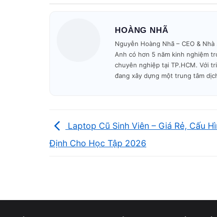
Ổ cứng
SSD 120–256GB
Màn hình
14–15.6 inch
HOÀNG NHÃ
Nguyễn Hoàng Nhã – CEO & Nhà sán
👉 Đây là combo “chuẩn” giúp laptop hoạt động
Anh có hơn 5 năm kinh nghiệm tro
chuyên nghiệp tại TP.HCM. Với tr
đang xây dựng một trung tâm dịc
NGÂN
MỤC ĐÍCH SỬ DỤNG
SÁCH
Dùng tạm thời, học online, văn phò
5 – 7
Laptop Cũ Sinh Viên – Giá Rẻ, Cấu H
rất nhẹ
triệu
Định Cho Học Tập 2026
Hiệu năng tốt – giá hợp lý – nguồn
7 – 9
máy đa dạng
triệu