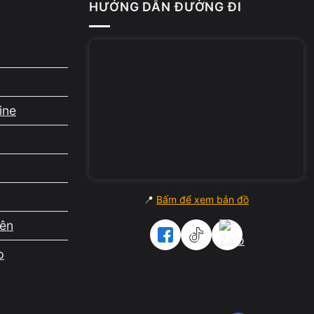
ăm
HƯỚNG DẪN ĐƯỜNG ĐI
r nhẹ
ịnh
ine
u
📍
Bấm để xem bản đồ
iên
p
hiệp