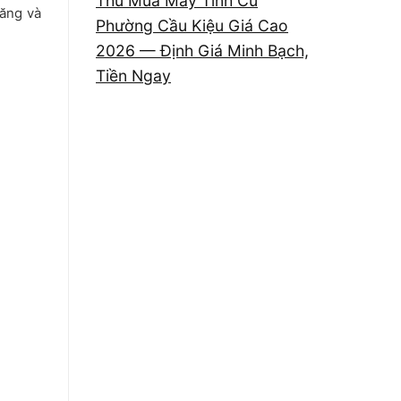
Thu Mua Máy Tính Cũ
năng và
Phường Cầu Kiệu Giá Cao
2026 — Định Giá Minh Bạch,
Tiền Ngay