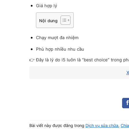
Giá hợp lý
Nội dung
Chạy mượt đa nhiệm
Phù hợp nhiều nhu cầu
👉 Đây là lý do i5 luôn là “best choice” trong p
X
Cấu Hình Laptop Cũ i5 Giá Rẻ P
THÀNH PHẦN
CẤU HÌNH KHUYÊ
CPU
Intel Core i5 (Gen 4
RAM
8GB
Bài viết này được đăng trong
Dịch vụ sửa chữa
,
Chia