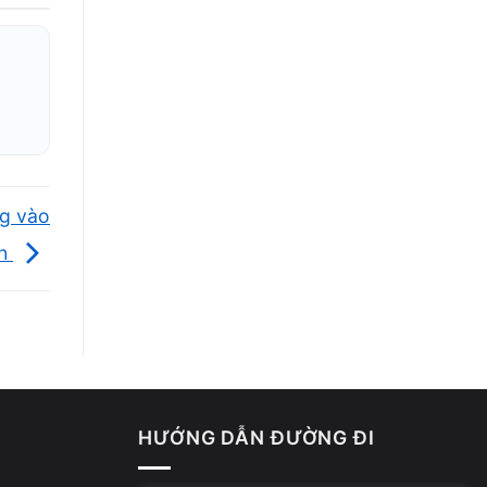
g thái
ng vào
nh
HƯỚNG DẪN ĐƯỜNG ĐI