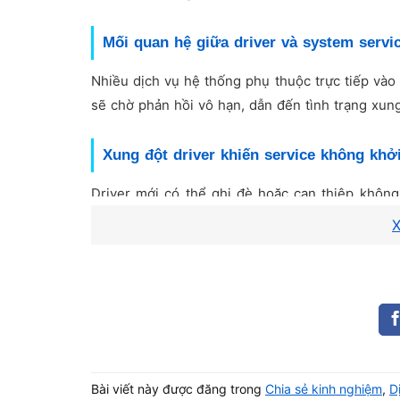
Mối quan hệ giữa driver và system servi
Nhiều dịch vụ hệ thống phụ thuộc trực tiếp vào dr
sẽ chờ phản hồi vô hạn, dẫn đến tình trạng xung
Xung đột driver khiến service không khở
Driver mới có thể ghi đè hoặc can thiệp không
này khiến một số dịch vụ hệ thống không khởi 
X
Trường hợp driver làm Windows treo ng
Một số driver được load ngay từ giai đoạn boot
logo sau khi cài driver là biểu hiện rất điển hình
Laptop treo do dịch vụ hệ thống
Bài viết này được đăng trong
Chia sẻ kinh nghiệm
,
D