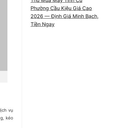
Thu Mua Máy Tính Cũ
Phường Cầu Kiệu Giá Cao
2026 — Định Giá Minh Bạch,
Tiền Ngay
ịch vụ
ng, kéo