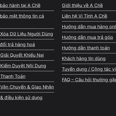
bảo hành tại A Chề
Giới thiệu về A Chề
bảo mật thông tin cá
Liên hệ Vi Tính A Chề
Hướng dẫn mua hàng onl
 Xóa Dữ Liệu Người Dùng
Hướng dẫn mua trả góp
 thấy laptop treo do dịch vụ hệ thống
đổi trả hàng hoá
Hướng dẫn thanh toán
Giải Quyết Khiếu Nại
Khách hàng tin dùng
 Kiểm Duyệt Nội Dung
ay chấm tròn nhưng không vào được desktop. Đây là dấu hi
Tuyển dụng / Cộng tác v
ởi động dịch vụ.
 Thanh Toán
FAQ – Câu hỏi thường gặ
 Vận Chuyển & Giao Nhận
hồi
& điều kiện sử dụng
g màn hình đen, không mở được Start Menu hoặc Taskbar đứ
 service bị lỗi driver.