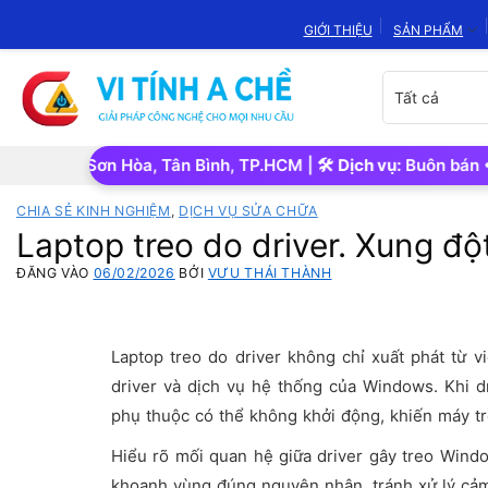
Bỏ
GIỚI THIỆU
SẢN PHẨM
qua
nội
Chọn
dung
danh
mục
sản
P.Tân Sơn Hòa, Tân Bình, TP.HCM | 🛠️
Dịch vụ:
Buôn bán • Sửa 
phẩm
CHIA SẺ KINH NGHIỆM
,
DỊCH VỤ SỬA CHỮA
Laptop treo do driver. Xung độ
ĐĂNG VÀO
06/02/2026
BỞI
VƯU THÁI THÀNH
Laptop treo do driver không chỉ xuất phát từ v
driver và dịch vụ hệ thống của Windows. Khi dr
phụ thuộc có thể không khởi động, khiến máy tre
Hiểu rõ mối quan hệ giữa driver gây treo Wind
khoanh vùng đúng nguyên nhân, tránh xử lý cảm 