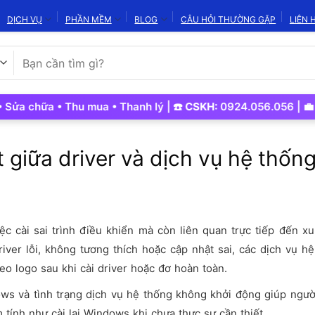
DỊCH VỤ
PHẦN MỀM
BLOG
CÂU HỎI THƯỜNG GẶP
LIÊN 
Tìm
kiếm:
chữa • Thu mua • Thanh lý | ☎️
CSKH:
0924.056.056 | 💼
Kinh
t giữa driver và dịch vụ hệ thố
iệc cài sai trình điều khiển mà còn liên quan trực tiếp đến x
iver lỗi, không tương thích hoặc cập nhật sai, các dịch vụ h
o logo sau khi cài driver hoặc đơ hoàn toàn.
ows và tình trạng dịch vụ hệ thống không khởi động giúp ngư
tính như cài lại Windows khi chưa thực sự cần thiết.