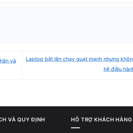
tắt nguồn đột ngột mà khiến hệ thống rơi vào trạn
Laptop bật lên chạy quạt mạnh nhưng khô
nhân và
hệ điều hà
CH VÀ QUY ĐỊNH
HỖ TRỢ KHÁCH HÀNG