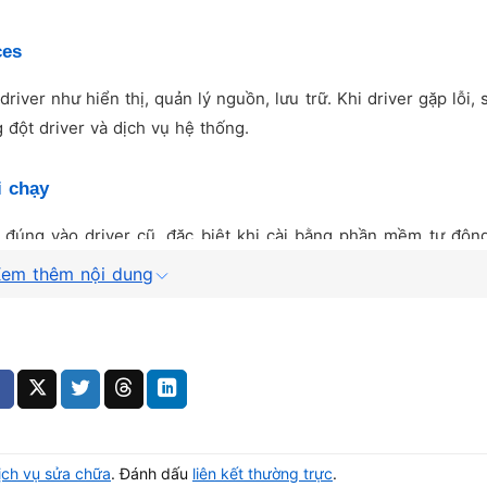
ces
iver như hiển thị, quản lý nguồn, lưu trữ. Khi driver gặp lỗi, 
 đột driver và dịch vụ hệ thống.
i chạy
 đúng vào driver cũ, đặc biệt khi cài bằng phần mềm tự độn
động đúng trình tự, làm Windows treo hoặc chạy không ổn định
em thêm nội dung
ay từ boot
 như VGA, chipset, storage. Nếu xảy ra lỗi ở nhóm này, lapt
.
 thường biểu hiện như thế nào?
ịch vụ sửa chữa
. Đánh dấu
liên kết thường trực
.