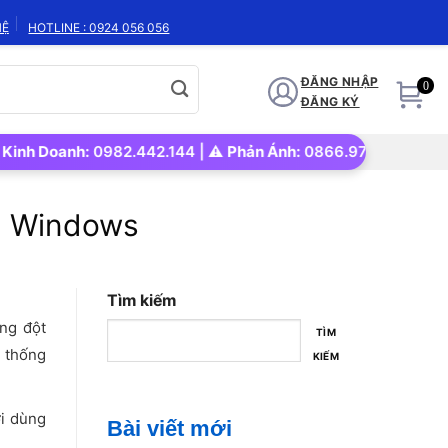
HỆ
HOTLINE : 0924 056 056
ĐĂNG NHẬP
0
ĐĂNG KÝ
 Doanh:
0982.442.144 | ⚠️
Phản Ánh:
0866.972.562 | 🚀
Uy tín
ng Windows
Tìm kiếm
ung đột
TÌM
ệ thống
KIẾM
ời dùng
Bài viết mới