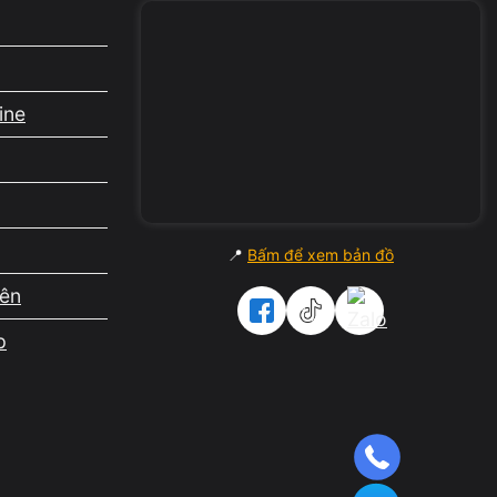
ine
📍
Bấm để xem bản đồ
ệu phổ
iên
p
ng im.