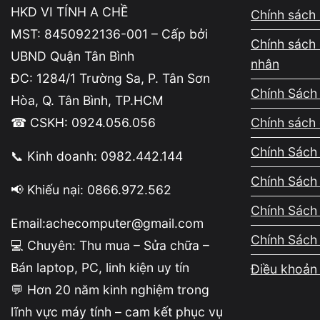
HKD VI TÍNH A CHỀ
Chính sách 
MST: 8450922136-001 – Cấp bởi
Chính sách 
UBND Quận Tân Bình
nhân
ĐC: 1284/1 Trường Sa, P. Tân Sơn
Chính Sách
Hòa, Q. Tân Bình, TP.HCM
Các biểu hiện cho
☎ CSKH: 0924.056.056
Chính sách 
Chính Sách 
Treo logo Windows sau khi cài driver
📞 Kinh doanh: 0982.442.144
Chính Sách
Máy bật lên, hiện logo Windows hoặc vòng xo
📢 Khiếu nại: 0866.972.562
biến của driver gây treo Windows ở giai đoạn kh
Chính Sách
Email:achecomputer@gmail.com
Chính Sách
💻 Chuyên: Thu mua – Sửa chữa –
Vào desktop nhưng service không phản 
Bán laptop, PC, linh kiện uy tín
Điều khoản 
Một số trường hợp vẫn vào được desktop nhưn
💬 Hơn 20 năm kinh nghiệm trong
Nguyên nhân thường do dịch vụ đồ họa hoặc shell
lĩnh vực máy tính – cam kết phục vụ