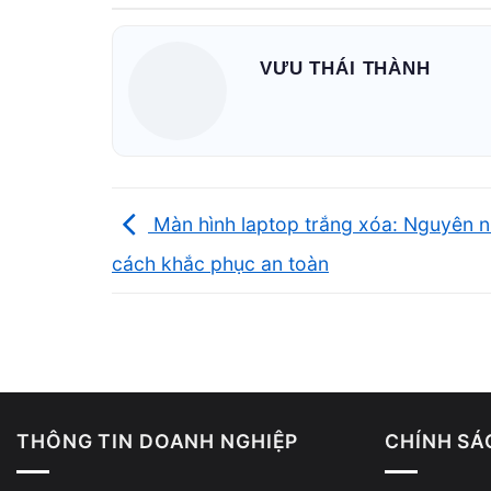
Treo do service thường không làm máy 
VƯU THÁI THÀNH
“đang chạy nhưng không thể sử dụng”
.
Màn hình laptop trắng xóa: Nguyên 
cách khắc phục an toàn
THÔNG TIN DOANH NGHIỆP
CHÍNH SÁ