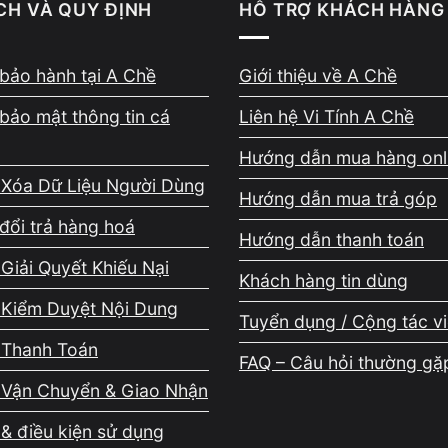
CH VÀ QUY ĐỊNH
HỖ TRỢ KHÁCH HÀNG
bảo hành tại A Chề
Giới thiệu về A Chề
bảo mật thông tin cá
Liên hệ Vi Tính A Chề
Hướng dẫn mua hàng onl
 Xóa Dữ Liệu Người Dùng
Hướng dẫn mua trả góp
đổi trả hàng hoá
Hướng dẫn thanh toán
g chọn Vi Tính A Chề kh
Giải Quyết Khiếu Nại
Khách hàng tin dùng
 Kiểm Duyệt Nội Dung
 máy tính tại TP.HCM?
Tuyển dụng / Cộng tác v
 Thanh Toán
FAQ – Câu hỏi thường gặ
 Vận Chuyển & Giao Nhận
đồng, việc nâng cấp phần cứng giúp bạn:
& điều kiện sử dụng