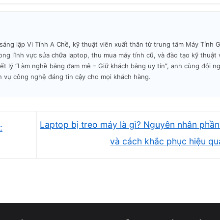
au
g lập Vi Tính A Chề, kỹ thuật viên xuất thân từ trung tâm Máy Tính Gi
-
ng lĩnh vực sửa chữa laptop, thu mua máy tính cũ, và đào tạo kỹ thuật 
iết lý “Làm nghề bằng đam mê – Giữ khách bằng uy tín”, anh cùng đội n
h vụ công nghệ đáng tin cậy cho mọi khách hàng.
Laptop bị treo máy là gì? Nguyên nhân phầ
:
và cách khắc phục hiệu q