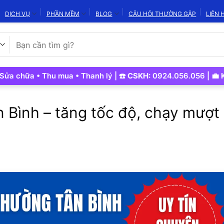
DỊCH VỤ
PHẦN MỀM
BLOG
CÂU HỎI THƯỜNG GẶP
LIÊN 
Tìm
kiếm:
a • Thu mua • Thanh lý | ☎️
CSKH:
0924.056.056 | 💼
Kinh Do
 Bình – tăng tốc độ, chạy mượt