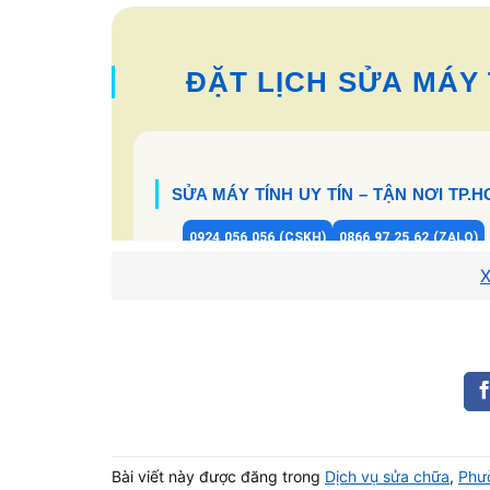
ĐẶT LỊCH SỬA MÁY T
SỬA MÁY TÍNH UY TÍN – TẬN NƠI TP.
0924 056 056 (CSKH)
0866 97 25 62 (ZALO)
X
Sửa chữa nhanh - gọn - có hóa đơ
VAT đầy đủ.
Bảo mật dữ liệu tuyệt đối trước k
bàn giao.
Bài viết này được đăng trong
Dịch vụ sửa chữa
,
Phư