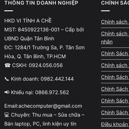
THÔNG TIN DOANH NGHIỆP
CHÍNH SÁ
Mở cửa: 09h00 – 19h30
mỗi ngày.
HKD VI TÍNH A CHỀ
Chính sách 
MST: 8450922136-001 – Cấp bởi
Chính sách 
UBND Quận Tân Bình
nhân
ĐC: 1284/1 Trường Sa, P. Tân Sơn
Chính Sách
Hòa, Q. Tân Bình, TP.HCM
☎ CSKH: 0924.056.056
Chính sách 
Vì sao khách hàn
Chính Sách 
📞 Kinh doanh: 0982.442.144
Chính Sách
cần nâng cấp
📢 Khiếu nại: 0866.972.562
Chính Sách
Email:achecomputer@gmail.com
Chính Sách
💻 Chuyên: Thu mua – Sửa chữa –
So với việc mua laptop mới tốn từ 12–30 triệu 
Bán laptop, PC, linh kiện uy tín
Điều khoản 
Tiết kiệm 50–70% chi phí