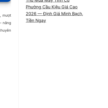
Thu Mua Máy Tính Cũ
Phường Cầu Kiệu Giá Cao
2026 — Định Giá Minh Bạch,
n, mượt
Tiền Ngay
 – nâng
chuyên