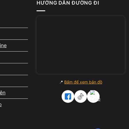
HƯỚNG DẪN ĐƯỜNG ĐI
ine
i
📍
Bấm để xem bản đồ
iên
p