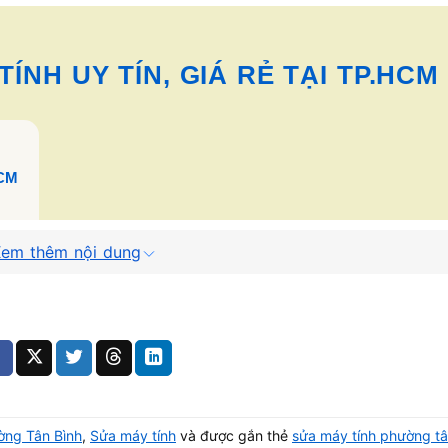
ÍNH UY TÍN, GIÁ RẺ TẠI TP.HCM
HCM
em thêm nội dung
n
hi
ờng Tân Bình
,
Sửa máy tính
và được gắn thẻ
sửa máy tính phường tâ