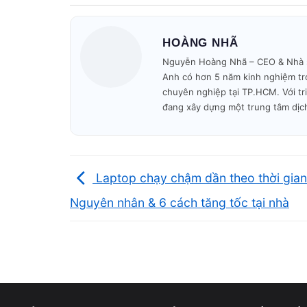
Bảo hành đầy đủ, hỗ trợ chu đáo s
khi sửa chữa.
HOÀNG NHÃ
Nguyễn Hoàng Nhã – CEO & Nhà sán
Cam kết
Báo giá minh bạch 
Anh có hơn 5 năm kinh nghiệm tro
chuyên nghiệp tại TP.HCM. Với tr
dịch vụ:
Không ép giá.
đang xây dựng một trung tâm dịc
Quy Trình Sửa Máy Tận Nơi
📌 Điền form, kỹ thuật viên liên hệ trong
5 phút
.
Laptop chạy chậm dần theo thời gian
Nguyên nhân & 6 cách tăng tốc tại nhà
🚗 Có mặt tại nhà khách trong
30–45 phút
.
🔧 Kiểm tra – báo giá – sửa nhanh trong ngày.
🎁 Bảo hành minh bạch – không phát sinh phí.