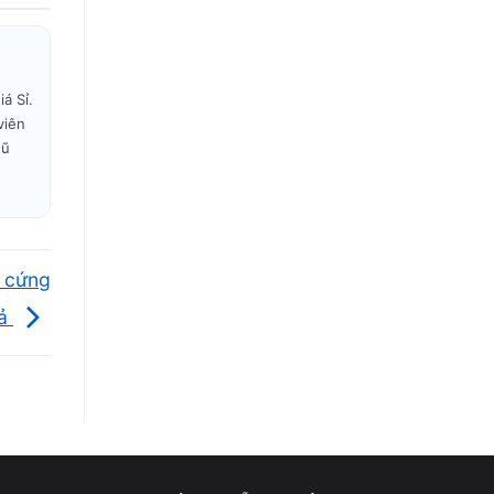
á Sỉ.
viên
gũ
n cứng
uả