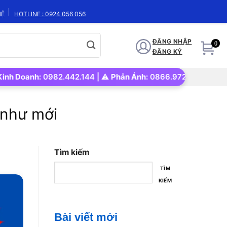
HỆ
HOTLINE : 0924 056 056
ĐĂNG NHẬP
0
ĐĂNG KÝ
anh:
0982.442.144 | ⚠️
Phản Ánh:
0866.972.562 | 🚀
Uy tín – 
 như mới
Tìm kiếm
TÌM
KIẾM
Bài viết mới