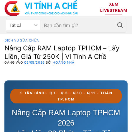
Bỏ
XEM
qua
LIVESTREAM
nội
Tìm
Chọn
dung
kiếm:
danh
mục
DỊCH VỤ SỬA CHỮA
sản
Nâng Cấp RAM Laptop TPHCM – Lấy
phẩm
Liền, Giá Từ 250K | Vi Tính A Chề
ĐĂNG VÀO
06/05/2026
BỞI
HOÀNG NHÃ
⚡ TÂN BÌNH · Q.1 · Q.3 · Q.10 · Q.11 · TOÀN
TP.HCM
Nâng Cấp RAM Laptop TPHCM
2026