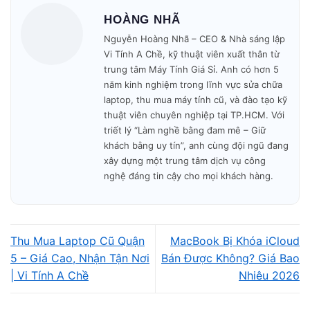
HOÀNG NHÃ
📍 Quận 10 · Quận 11
Nguyễn Hoàng Nhã – CEO & Nhà sáng lập
Vi Tính A Chề, kỹ thuật viên xuất thân từ
trung tâm Máy Tính Giá Sỉ. Anh có hơn 5
📍 Quận 5 · Quận 6
năm kinh nghiệm trong lĩnh vực sửa chữa
laptop, thu mua máy tính cũ, và đào tạo kỹ
thuật viên chuyên nghiệp tại TP.HCM. Với
📍 Bình Thạnh · Phú Nhuận
triết lý “Làm nghề bằng đam mê – Giữ
khách bằng uy tín”, anh cùng đội ngũ đang
xây dựng một trung tâm dịch vụ công
📍 Gò Vấp · Tân Phú
nghệ đáng tin cậy cho mọi khách hàng.
Cửa hàng đặt tại
1284/1 Trường Sa, P. Tân Sơn Hòa, Q. Tân Bình
— gần ngã
Thu Mua Laptop Cũ Quận
MacBook Bị Khóa iCloud
tư Trường Sa – Hoàng Minh Giám, cách sân bay Tân Sơn
5 – Giá Cao, Nhận Tận Nơi
Bán Được Không? Giá Bao
Nhất 5 phút. Mở cửa 9:00 – 19:30, Thứ 2 – Chủ nhật. Xem
| Vi Tính A Chề
Nhiêu 2026
thêm dịch vụ
nâng cấp máy tính TPHCM
tại đây.