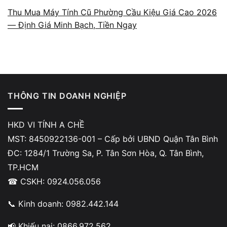
Giá
thay RAM laptop tại TPHCM
hiện nay dao động theo
Thu Mua Máy Tính Cũ Phường Cầu Kiệu Giá Cao 2026
loại RAM và dung lượng. Dưới đây là bảng giá tham khảo
— Định Giá Minh Bạch, Tiền Ngay
cập nhật tháng 5/2026 tại Vi Tính A Chề:
⚠️ Giá tham khảo — báo giá chính xác sau khi kỹ
thuật kiểm tra slot RAM và loại máy. Gọi
0924.056.056
để được báo giá
THÔNG TIN DOANH NGHIỆP
miễn phí, không mất phí xem máy
!
HKD VI TÍNH A CHỀ
MST: 8450922136-001 – Cấp bởi UBND Quận Tân Bình
LOẠI RAM
DUNG LƯỢNG
GIÁ LINH KIỆN
ĐC: 1284/1 Trường Sa, P. Tân Sơn Hòa, Q. Tân Bình,
DDR4 2666/3200MHz
8GB
250.000 – 320.
TP.HCM
☎ CSKH: 0924.056.056
DDR4 2666/3200MHz
16GB
450.000 – 580.
DDR4 3200MHz
32GB (2×16GB)
850.000 – 1.100
📞 Kinh doanh: 0982.442.144
DDR3 1600MHz
4GB / 8GB
120.000 – 250.0
📢 Khiếu nại: 0866.972.562