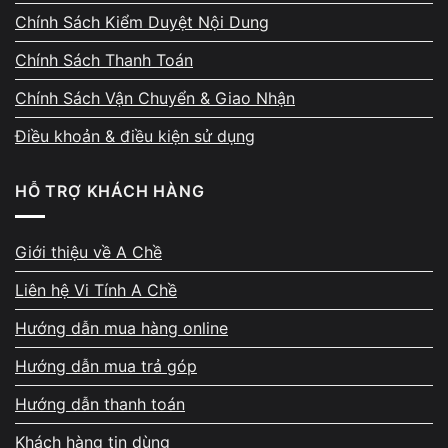
Máy RAM hàn chết (LPDDR): không nâng cấp được
Chính Sách Kiểm Duyệt Nội Dung
Chính Sách Thanh Toán
Chính Sách Vận Chuyển & Giao Nhận
Bảng giá thay linh kiện
Điều khoản & điều kiện sử dụng
HẠNG MỤC
MÔ TẢ
HỖ TRỢ KHÁCH HÀNG
Kiểm tra tổng quát, đọc mã
Chẩn đoán – Báo lỗi
Giới thiệu về A Chề
Tháo/lắp, test full phím & 
Thay bàn phím
Liên hệ Vi Tính A Chề
Tháo/lắp, cân chỉnh, test 
Thay pin
Hướng dẫn mua hàng online
Hướng dẫn mua trả góp
Gia cố, hàn, canh chỉnh k
Sửa bản lề/gá
Hướng dẫn thanh toán
Đo đạc, rework IC, xử lý s
Sửa mainboard
Khách hàng tin dùng