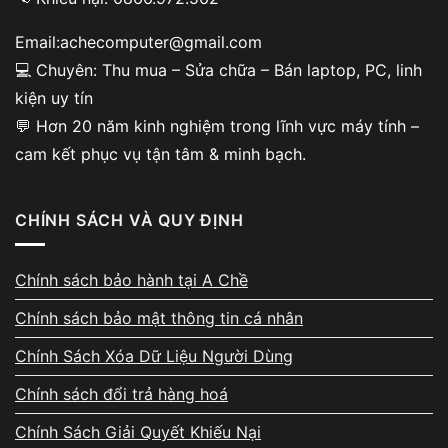
DDR5 4800MHz
16GB
650.000 – 900.
Email:achecomputer@gmail.com
💻 Chuyên: Thu mua – Sửa chữa – Bán laptop, PC, linh
LPDDR4X (hàn chết)
—
Không nâng cấp 
kiện uy tín
💬 Hơn 20 năm kinh nghiệm trong lĩnh vực máy tính –
cam kết phục vụ tận tâm & minh bạch.
🔥 Tháng 5/2026: RAM DDR4 16GB đang giảm
mạnh – số lượng có hạn, liên hệ ngay!
CHÍNH SÁCH VÀ QUY ĐỊNH
Các yếu tố ảnh hưởng đến giá nâng cấp RAM:
Chính sách bảo hành tại A Chề
Loại RAM: DDR3 rẻ hơn DDR4, DDR5 cao nhất
Chính sách bảo mật thông tin cá nhân
Tốc độ bus: 2400 < 2666 < 3200 < 4800MHz
Chính Sách Xóa Dữ Liệu Người Dùng
Thương hiệu: Kingston, Samsung, SK Hynix là tier 1
Chính sách đổi trả hàng hoá
Số khe RAM: 1 khe còn trống (thêm slot) vs thay
mới cả 2
Chính Sách Giải Quyết Khiếu Nại