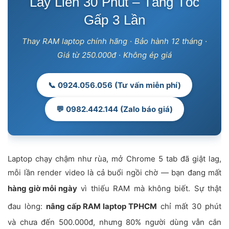
Lấy Liền 30 Phút – Tăng Tốc
Gấp 3 Lần
Thay RAM laptop chính hãng · Bảo hành 12 tháng ·
Giá từ 250.000đ · Không ép giá
📞 0924.056.056 (Tư vấn miễn phí)
💬 0982.442.144 (Zalo báo giá)
Laptop chạy chậm như rùa, mở Chrome 5 tab đã giật lag,
mỗi lần render video là cả buổi ngồi chờ — bạn đang mất
hàng giờ mỗi ngày
vì thiếu RAM mà không biết. Sự thật
đau lòng:
nâng cấp RAM laptop TPHCM
chỉ mất 30 phút
và chưa đến 500.000đ, nhưng 80% người dùng vẫn cắn