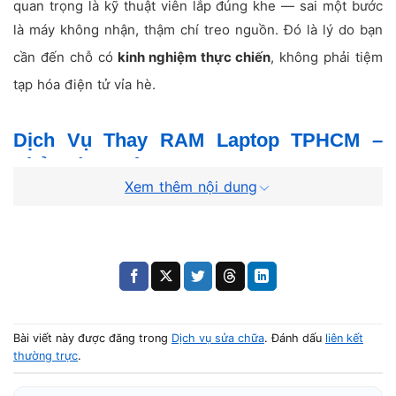
quan trọng là kỹ thuật viên lắp đúng khe — sai một bước
là máy không nhận, thậm chí treo nguồn. Đó là lý do bạn
cần đến chỗ có
kinh nghiệm thực chiến
, không phải tiệm
tạp hóa điện tử vỉa hè.
Dịch Vụ Thay RAM Laptop TPHCM –
Phủ Toàn Quận
Xem thêm nội dung
Nâng cấp RAM laptop tại Tân Bình
và toàn TP.HCM —
bạn có thể mang máy trực tiếp đến cửa hàng hoặc đặt lịch
qua Zalo, chúng tôi xem máy tận nơi với đơn từ 2 máy trở
lên (khu vực Tân Bình – Q.10 – Q.11).
📍 Tân Bình (cửa hàng chính)
Bài viết này được đăng trong
Dịch vụ sửa chữa
. Đánh dấu
liên kết
thường trực
.
📍 Quận 1 · Quận 3