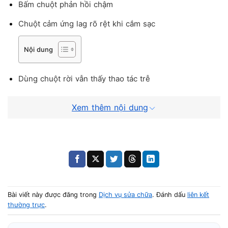
Bấm chuột phản hồi chậm
Chuột cảm ứng lag rõ rệt khi cắm sạc
Nội dung
Dùng chuột rời vẫn thấy thao tác trễ
Nếu tình trạng này kéo dài, máy có thể bắt đầu xuất hiện
Xem thêm nội dung
hiện tượng treo nhẹ hoặc phản hồi chậm toàn hệ thống.
Nguyên nhân phổ biến khiến chuột
Lenovo bị lag
Tình trạng chuột bị lag có thể xuất phát từ nhiều nguyên
Bài viết này được đăng trong
Dịch vụ sửa chữa
. Đánh dấu
liên kết
nhân khác nhau:
thường trực
.
Lỗi hoặc thiếu driver touchpad / chuột