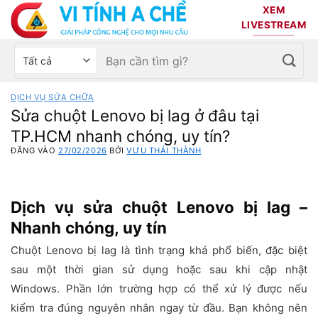
Bỏ
XEM
qua
LIVESTREAM
nội
Tìm
Chọn
dung
kiếm:
danh
mục
DỊCH VỤ SỬA CHỮA
sản
Sửa chuột Lenovo bị lag ở đâu tại
phẩm
TP.HCM nhanh chóng, uy tín?
ĐĂNG VÀO
27/02/2026
BỞI
VƯU THÁI THÀNH
Dịch vụ sửa chuột Lenovo bị lag –
Nhanh chóng, uy tín
Chuột Lenovo bị lag là tình trạng khá phổ biến, đặc biệt
sau một thời gian sử dụng hoặc sau khi cập nhật
Windows. Phần lớn trường hợp có thể xử lý được nếu
kiểm tra đúng nguyên nhân ngay từ đầu. Bạn không nên