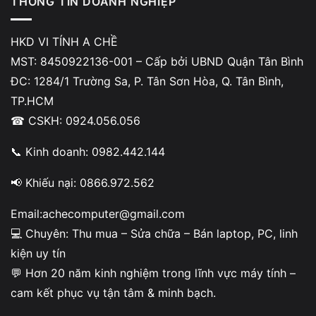
THÔNG TIN DOANH NGHIỆP
Lag sau khi cập nhật Windows
HKD VI TÍNH A CHỀ
Lag khi mở nhiều ứng dụng
MST: 8450922136-001 – Cấp bởi UBND Quận Tân Bình
ĐC: 1284/1 Trường Sa, P. Tân Sơn Hòa, Q. Tân Bình,
Máy lâu ngày chưa vệ sinh
TP.HCM
Lỗi driver đơn giản
☎ CSKH: 0924.056.056
Trường hợp nặng – cần sửa ngay:
📞 Kinh doanh: 0982.442.144
Lag kèm treo máy liên tục
📢 Khiếu nại: 0866.972.562
Máy nóng bất thường dù sử dụng nhẹ
Email:achecomputer@gmail.com
💻 Chuyên: Thu mua – Sửa chữa – Bán laptop, PC, linh
Chuột nhảy loạn không kiểm soát
kiện uy tín
Máy từng bị vô nước
💬 Hơn 20 năm kinh nghiệm trong lĩnh vực máy tính –
Lag kèm sập nguồn
cam kết phục vụ tận tâm & minh bạch.
Khi xuất hiện các dấu hiệu trên, nên mang máy đi kiểm