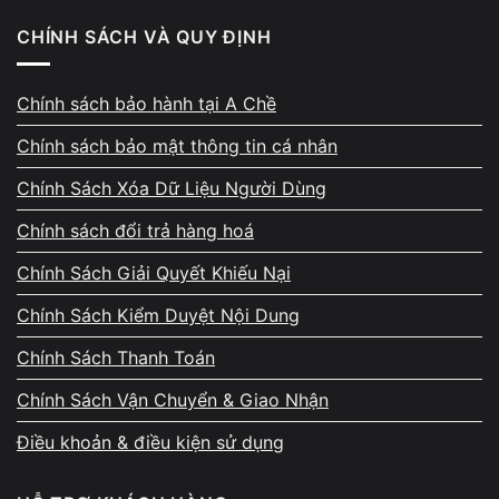
tra sớm để tránh ảnh hưởng đến mainboard hoặc linh kiện
CHÍNH SÁCH VÀ QUY ĐỊNH
khác.
Chính sách bảo hành tại A Chề
Vi Tính A Chề sửa chuột Lenovo bị lag
Chính sách bảo mật thông tin cá nhân
như thế nào?
Chính Sách Xóa Dữ Liệu Người Dùng
Vi Tính A Chề tiếp nhận và xử lý đầy đủ các trường hợp
Chính sách đổi trả hàng hoá
chuột Lenovo bị lag từ nhẹ đến phức tạp, lỗi phần mềm,
Chính Sách Giải Quyết Khiếu Nại
phần cứng.
Chính Sách Kiểm Duyệt Nội Dung
Chính Sách Thanh Toán
Chính Sách Vận Chuyển & Giao Nhận
Điều khoản & điều kiện sử dụng
Quy trình xử lý gồm: