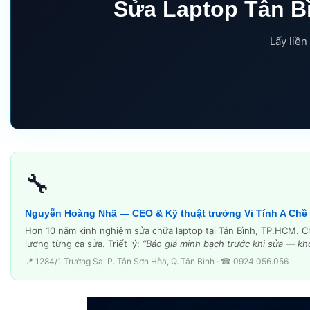
Sửa Laptop Tân Bì
Lấy liền
🔧
Nguyễn Hoàng Nhã — CEO & Kỹ thuật trưởng Vi Tính A Chề
Hơn 10 năm kinh nghiệm sửa chữa laptop tại Tân Bình, TP.HCM. Chu
lượng từng ca sửa. Triết lý:
“Báo giá minh bạch trước khi sửa — khô
📍 1284/1 Trường Sa, P. Tân Sơn Hòa, Q. Tân Bình · ☎ 0924.056.056