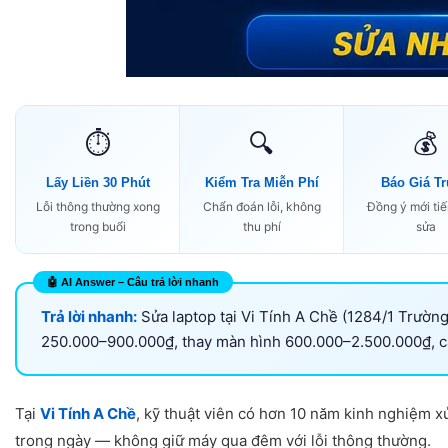
⏱️
🔍
💰
Lấy Liền 30 Phút
Kiểm Tra Miễn Phí
Báo Giá T
Lỗi thông thường xong
Chẩn đoán lỗi, không
Đồng ý mới ti
trong buổi
thu phí
sửa
Trả lời nhanh:
Sửa laptop tại Vi Tính A Chề (1284/1 Trường
250.000–900.000₫, thay màn hình 600.000–2.500.000₫, cài
Tại
Vi Tính A Chề
, kỹ thuật viên có hơn 10 năm kinh nghiệm x
trong ngày — không giữ máy qua đêm với lỗi thông thường.