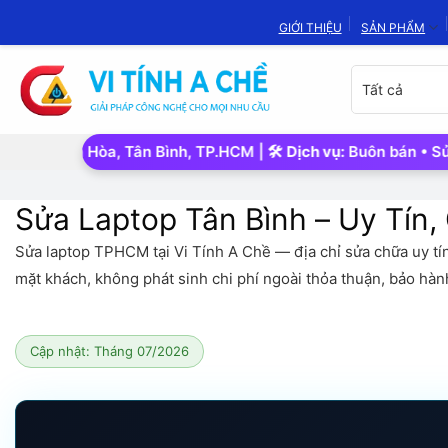
Bỏ
GIỚI THIỆU
SẢN PHẨM
qua
nội
Chọn
dung
danh
mục
sản
òa, Tân Bình, TP.HCM | 🛠️
Dịch vụ:
Buôn bán • Sửa chữa • Thu 
phẩm
Sửa Laptop Tân Bình – Uy Tín,
Sửa laptop TPHCM tại Vi Tính A Chề — địa chỉ sửa chữa uy tín
mặt khách, không phát sinh chi phí ngoài thỏa thuận, bảo hàn
Cập nhật: Tháng 07/2026