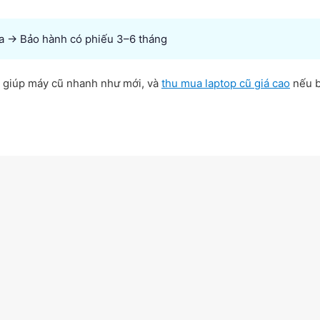
ửa → Bảo hành có phiếu 3–6 tháng
giúp máy cũ nhanh như mới, và
thu mua laptop cũ giá cao
nếu b