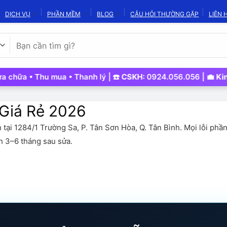
DỊCH VỤ
PHẦN MỀM
BLOG
CÂU HỎI THƯỜNG GẶP
LIÊN 
Tìm
kiếm:
mua • Thanh lý | ☎️
CSKH:
0924.056.056 | 💼
Kinh Doanh:
098
 Giá Rẻ 2026
 tại 1284/1 Trường Sa, P. Tân Sơn Hòa, Q. Tân Bình. Mọi lỗi ph
h 3–6 tháng sau sửa.