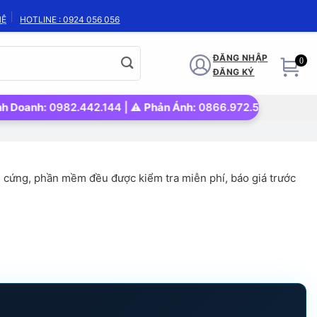
HỆ
HOTLINE : 0924 056 056
ĐĂNG NHẬP
0
ĐĂNG KÝ
2.442.144 | ⚠️
Phản Ánh:
0866.972.562 | 🚀
Uy tín – Nhanh ch
ần cứng, phần mềm đều được kiểm tra miễn phí, báo giá trước