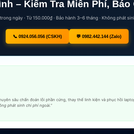
nh – Kiểm Tra Miễn Phí, Báo
 trong ngày · Từ 150.000₫ · Bảo hành 3–6 tháng · Không phát sin
📞 0924.056.056 (CSKH)
💬 0982.442.144 (Zalo)
yên sâu chẩn đoán lỗi phần cứng, thay thế linh kiện và phục hồi laptop 
ng phát sinh chi phí ngoài.”