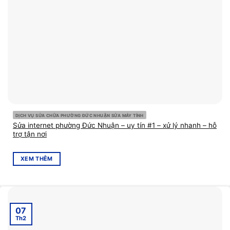
DỊCH VỤ SỬA CHỮA PHƯỜNG ĐỨC NHUẬN SỬA MÁY TÍNH
Sửa internet phường Đức Nhuận – uy tín #1 – xử lý nhanh – hỗ
trợ tận nơi
XEM THÊM
07
Th2