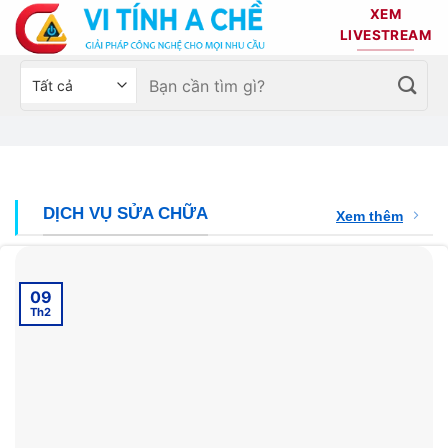
Bỏ
XEM
qua
LIVESTREAM
nội
Tìm
Chọn
dung
kiếm:
danh
mục
sản
phẩm
DỊCH VỤ SỬA CHỮA
Xem thêm
09
Th2