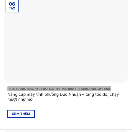
06
Th2
DỊCH VỤ SỬA CHỮA NÂNG CẤP MÁY TÍNH PHƯỜNG ĐỨC NHUẬN SỬA MÁY TÍNH
Nâng cấp máy tính phường Đức Nhuận – tăng tốc độ, chạy
mượt như mới
XEM THÊM