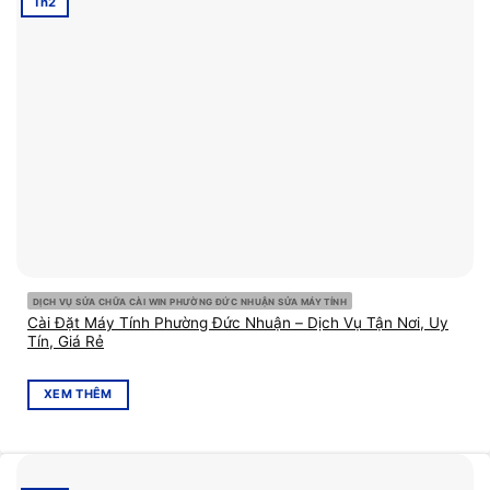
Th2
DỊCH VỤ SỬA CHỮA CÀI WIN PHƯỜNG ĐỨC NHUẬN SỬA MÁY TÍNH
Cài Đặt Máy Tính Phường Đức Nhuận – Dịch Vụ Tận Nơi, Uy
Tín, Giá Rẻ
XEM THÊM