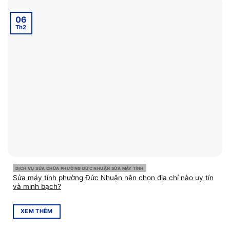
06
Th2
DỊCH VỤ SỬA CHỮA PHƯỜNG ĐỨC NHUẬN SỬA MÁY TÍNH
Sửa máy tính phường Đức Nhuận nên chọn địa chỉ nào uy tín
và minh bạch?
XEM THÊM