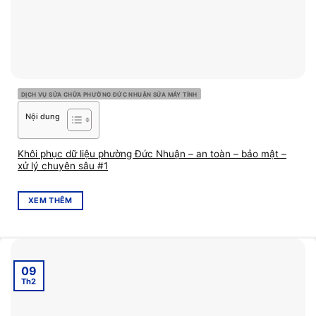
DỊCH VỤ SỬA CHỮA PHƯỜNG ĐỨC NHUẬN SỬA MÁY TÍNH
Nội dung
Khôi phục dữ liệu phường Đức Nhuận – an toàn – bảo mật –
xử lý chuyên sâu #1
XEM THÊM
09
Th2