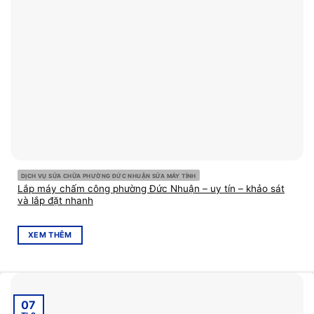
DỊCH VỤ SỬA CHỮA PHƯỜNG ĐỨC NHUẬN SỬA MÁY TÍNH
Lắp máy chấm công phường Đức Nhuận – uy tín – khảo sát
và lắp đặt nhanh
XEM THÊM
07