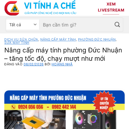
Bỏ
XEM
qua
LIVESTREAM
nội
Tìm
Chọn
dung
kiếm:
danh
mục
DỊCH VỤ SỬA CHỮA
,
NÂNG CẤP MÁY TÍNH
,
PHƯỜNG ĐỨC NHUẬN
,
sản
SỬA MÁY TÍNH
Nâng cấp máy tính phường Đức Nhuận
phẩm
– tăng tốc độ, chạy mượt như mới
ĐĂNG VÀO
06/02/2026
BỞI
HOÀNG NHÃ