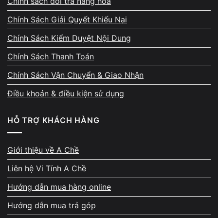
Chính sách đổi trả hàng hoá
Kiểm tra trực tiếp – tư vấn cấu
Chính Sách Giải Quyết Khiếu Nại
hình trước khi nâng cấp
Chính Sách Kiểm Duyệt Nội Dung
Máy được kiểm tra trực tiếp trước mặt khách
hàng. Kỹ thuật sẽ đánh giá tình trạng phần cứng,
Chính Sách Thanh Toán
khả năng nâng cấp, giới hạn bo mạch, sau đó tư
Chính Sách Vận Chuyển & Giao Nhận
vấn phương án SSD, RAM, CPU phù hợp nhất với
nhu cầu sử dụng và ngân sách. Tất cả chi phí
Điều khoản & điều kiện sử dụng
được báo rõ ràng trước khi thực hiện.
HỖ TRỢ KHÁCH HÀNG
Giới thiệu về A Chề
Liên hệ Vi Tính A Chề
Quy trình minh bạch – không
Hướng dẫn mua hàng online
phát sinh chi phí
Hướng dẫn mua trả góp
Quy trình nâng cấp máy tính tại A Chề luôn rõ