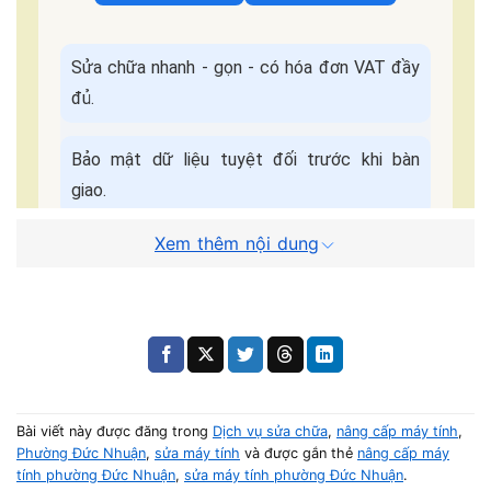
Sửa chữa nhanh - gọn - có hóa đơn VAT đầy
đủ.
Bảo mật dữ liệu tuyệt đối trước khi bàn
giao.
Xem thêm nội dung
Bảo hành đầy đủ, hỗ trợ chu đáo sau khi sửa
chữa.
Cam kết dịch
Báo giá minh bạch - Không
vụ:
ép giá.
Bài viết này được đăng trong
Dịch vụ sửa chữa
,
nâng cấp máy tính
,
Quy Trình Sửa Máy Tận Nơi
Phường Đức Nhuận
,
sửa máy tính
và được gắn thẻ
nâng cấp máy
tính phường Đức Nhuận
,
sửa máy tính phường Đức Nhuận
.
📌 Điền form, kỹ thuật viên liên hệ trong
5 phút
.