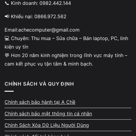
📞 Kinh doanh: 0982.442.144
📢 Khiếu nại: 0866.972.562
Kinh nghiệm nâng cấp thực tế
Email:achecomputer@gmail.com
- tối ưu đúng cấu hình
💻 Chuyên: Thu mua – Sửa chữa – Bán laptop, PC, linh
kiện uy tín
Vi Tính A Chề có hơn 10 năm kinh nghiệm trong
💬 Hơn 20 năm kinh nghiệm trong lĩnh vực máy tính –
lĩnh vực nâng cấp máy tính, laptop, PC. Chúng tôi
cam kết phục vụ tận tâm & minh bạch.
chuyên xử lý các nhu cầu nâng cấp SSD, RAM,
CPU, VGA, thay pin, tối ưu hiệu năng cho máy
văn phòng, đồ họa, gaming. Mỗi ca nâng cấp đều
CHÍNH SÁCH VÀ QUY ĐỊNH
được kiểm tra kỹ khả năng tương thích để đảm
bảo máy chạy ổn định, bền bỉ lâu dài.
Chính sách bảo hành tại A Chề
Chính sách bảo mật thông tin cá nhân
Chính Sách Xóa Dữ Liệu Người Dùng