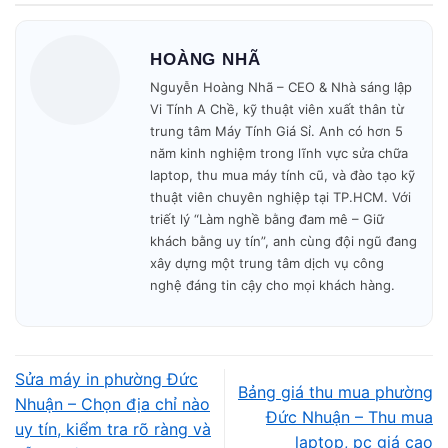
🚗 Có mặt tại nhà khách trong
30–45 phút
.
HOÀNG NHÃ
Nguyễn Hoàng Nhã – CEO & Nhà sáng lập
Vi Tính A Chề, kỹ thuật viên xuất thân từ
🔧 Kiểm tra – báo giá – sửa nhanh trong ngày.
trung tâm Máy Tính Giá Sỉ. Anh có hơn 5
năm kinh nghiệm trong lĩnh vực sửa chữa
🎁 Bảo hành minh bạch – không phát sinh phí.
laptop, thu mua máy tính cũ, và đào tạo kỹ
thuật viên chuyên nghiệp tại TP.HCM. Với
Mở cửa: 09h00 – 19h30
mỗi ngày.
triết lý “Làm nghề bằng đam mê – Giữ
khách bằng uy tín”, anh cùng đội ngũ đang
xây dựng một trung tâm dịch vụ công
nghệ đáng tin cậy cho mọi khách hàng.
Sửa máy in phường Đức
Bảng giá thu mua phường
Nhuận – Chọn địa chỉ nào
Đức Nhuận – Thu mua
uy tín, kiểm tra rõ ràng và
laptop, pc giá cao