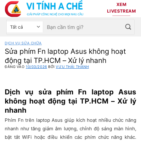
Bỏ
XEM
qua
LIVESTREAM
nội
Tìm
Chọn
dung
kiếm:
danh
mục
DỊCH VỤ SỬA CHỮA
sản
Sửa phím Fn laptop Asus không hoạt
phẩm
động tại TP.HCM – Xử lý nhanh
ĐĂNG VÀO
10/03/2026
BỞI
VƯU THÁI THÀNH
Dịch vụ sửa phím Fn laptop Asus
không hoạt động tại TP.HCM – Xử lý
nhanh
Phím Fn trên laptop Asus giúp kích hoạt nhiều chức năng
nhanh như tăng giảm âm lượng, chỉnh độ sáng màn hình,
bật tắt WiFi hoặc điều khiển các phím chức năng khác.