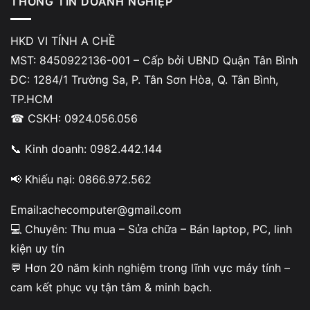
động là nhẹ hay ?
THÔNG TIN DOANH NGHIỆP
Không phải mọi trường hợp phím Fn không hoạt động đều
HKD VI TÍNH A CHỀ
nghiêm trọng. Tuy nhiên, bạn nên phân biệt các trường
MST: 8450922136-001 – Cấp bởi UBND Quận Tân Bình
hợp sau.
ĐC: 1284/1 Trường Sa, P. Tân Sơn Hòa, Q. Tân Bình,
TP.HCM
Trường hợp lỗi nhẹ:
☎ CSKH: 0924.056.056
Driver bàn phím bị lỗi
📞 Kinh doanh: 0982.442.144
Thiếu phần mềm Asus Hotkey
📢 Khiếu nại: 0866.972.562
Hệ điều hành Windows bị xung đột
Email:achecomputer@gmail.com
Những lỗi này thường có thể xử lý bằng cách cài lại driver
💻 Chuyên: Thu mua – Sửa chữa – Bán laptop, PC, linh
hoặc phần mềm hệ thống.
kiện uy tín
💬 Hơn 20 năm kinh nghiệm trong lĩnh vực máy tính –
Trường hợp cần sửa ngay:
cam kết phục vụ tận tâm & minh bạch.
Phím Fn bị liệt