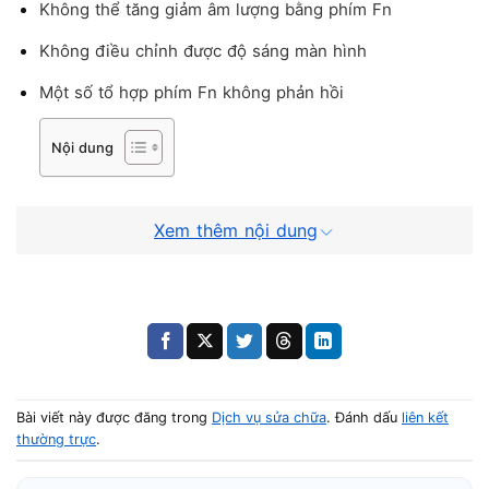
Không thể tăng giảm âm lượng bằng phím Fn
Không điều chỉnh được độ sáng màn hình
Một số tổ hợp phím Fn không phản hồi
Nội dung
Phím Fn hoạt động lúc được lúc không
Xem thêm nội dung
Nguyên nhân khiến phím Fn laptop
Asus không hoạt động
Phím Fn laptop Asus có thể gặp lỗi do nhiều nguyên nhân
khác nhau trong quá trình sử dụng.
Bài viết này được đăng trong
Dịch vụ sửa chữa
. Đánh dấu
liên kết
Một số nguyên nhân phổ biến gồm:
thường trực
.
Driver bàn phím bị lỗi hoặc thiếu driver chức năng