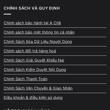
CHÍNH SÁCH VÀ QUY ĐỊNH
Bàn phím laptop bị hỏng
Cáp bàn phím bị lỗi
Chính sách bảo hành tại A Chề
Laptop từng bị vô nước
Chính sách bảo mật thông tin cá nhân
Những trường hợp này cần được kiểm tra phần cứng để
Chính Sách Xóa Dữ Liệu Người Dùng
tránh lỗi lan sang các linh kiện khác.
Chính sách đổi trả hàng hoá
Vi Tính A Chề sửa phím Fn laptop Asus
Chính Sách Giải Quyết Khiếu Nại
không hoạt động như thế nào?
Chính Sách Kiểm Duyệt Nội Dung
Chính Sách Thanh Toán
Vi Tính A Chề nhận sửa tất cả các
lỗi laptop Asus
,
lỗi phím Fn không hoạt động
trên các dòng máy như
Chính Sách Vận Chuyển & Giao Nhận
Vivobook, Zenbook, TUF Gaming và ROG.
Điều khoản & điều kiện sử dụng