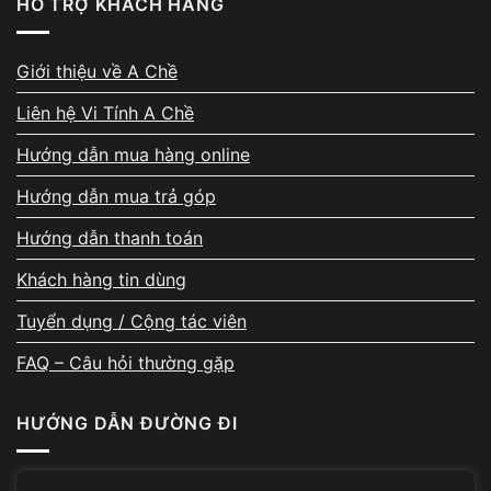
HỖ TRỢ KHÁCH HÀNG
Giới thiệu về A Chề
Liên hệ Vi Tính A Chề
Quy trình thực hiện gồm:
Hướng dẫn mua hàng online
Kiểm tra bàn phím và driver hệ thống
Hướng dẫn mua trả góp
Xác định nguyên nhân gây lỗi
Hướng dẫn thanh toán
Cài lại driver hoặc phần mềm Asus nếu cần
Khách hàng tin dùng
Sửa hoặc thay bàn phím khi bị lỗi phần cứng
Tuyển dụng / Cộng tác viên
Kiểm tra lại toàn bộ hệ thống trước khi bàn giao
FAQ – Câu hỏi thường gặp
Cam kết dịch vụ tại Vi Tính A Chề
HƯỚNG DẪN ĐƯỜNG ĐI
Kiểm tra máy miễn phí
Báo giá trước khi sửa