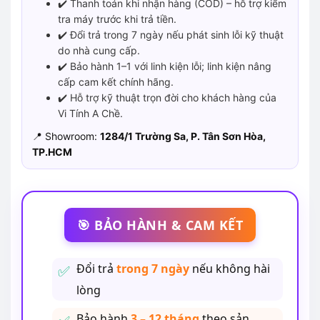
✔️ Thanh toán khi nhận hàng (COD) – hỗ trợ kiểm
tra máy trước khi trả tiền.
✔️ Đổi trả trong 7 ngày nếu phát sinh lỗi kỹ thuật
do nhà cung cấp.
✔️ Bảo hành 1–1 với linh kiện lỗi; linh kiện nâng
cấp cam kết chính hãng.
✔️ Hỗ trợ kỹ thuật trọn đời cho khách hàng của
Vi Tính A Chề.
📍 Showroom:
1284/1 Trường Sa, P. Tân Sơn Hòa,
TP.HCM
🎯 BẢO HÀNH & CAM KẾT
Đổi trả
trong 7 ngày
nếu không hài
lòng
Bảo hành
3 – 12 tháng
theo sản