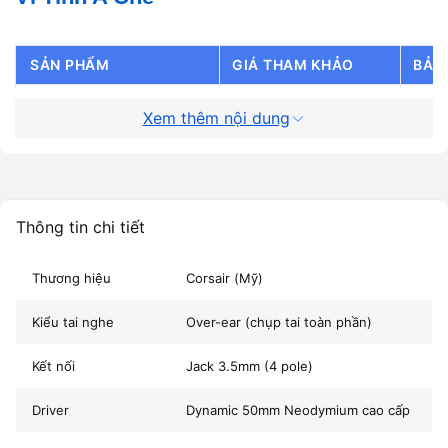
SẢN PHẨM
GIÁ THAM KHẢO
BẢO
Corsair HS35 V2 Carbon
1.190.000 – 1.290.000đ
24 t
Xem thêm nội dung
Corsair HS55 Stereo
1.590.000đ
24 t
Corsair HS65 Surround
2.490.000đ
24 t
Thông tin chi tiết
Corsair HS80 Wireless RGB
3.990.000đ
24 t
Thương hiệu
Corsair (Mỹ)
Thông số kỹ thuật – Tai nghe Corsair
HS35 V2 Carbon
Kiểu tai nghe
Over-ear (chụp tai toàn phần)
Kết nối
Jack 3.5mm (4 pole)
THÔNG TIN
CHI TIẾT KỸ THUẬT
Driver
Dynamic 50mm Neodymium cao cấp
Thương hiệu
Corsair (Mỹ)