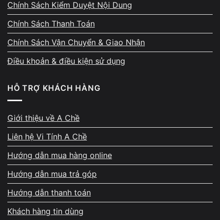
Chính Sách Kiểm Duyệt Nội Dung
Không chỉ là một chiếc tai nghe bình thường,
Corsair HS35
Chính Sách Thanh Toán
V2 Carbon
mang lại trải nghiệm âm thanh vượt xa tầm giá.
Chính Sách Vận Chuyển & Giao Nhận
Đây là
tai nghe chơi game giá rẻ
nhưng sở hữu:
Điều khoản & điều kiện sử dụng
Driver lớn 50mm cao cấp, âm thanh chi tiết.
Độ bền cao, dây chống rối, khung chắc chắn.
HỖ TRỢ KHÁCH HÀNG
Mic tháo rời, linh hoạt mọi tình huống.
Giới thiệu về A Chề
Tại
Vi Tính A Chề
, bạn có thể test thực tế âm thanh, cảm
Liên hệ Vi Tính A Chề
nhận sự khác biệt trước khi mua – đảm bảo
hài lòng 100%
.
Hướng dẫn mua hàng online
FAQ – Câu hỏi thường gặp
Hướng dẫn mua trả góp
Hướng dẫn thanh toán
1️⃣ Tai nghe Corsair HS35 V2 Carbon có dùng cho PS5
được không?
Khách hàng tin dùng
→ Có, tai nghe tương thích với PS5, Xbox, Switch và PC