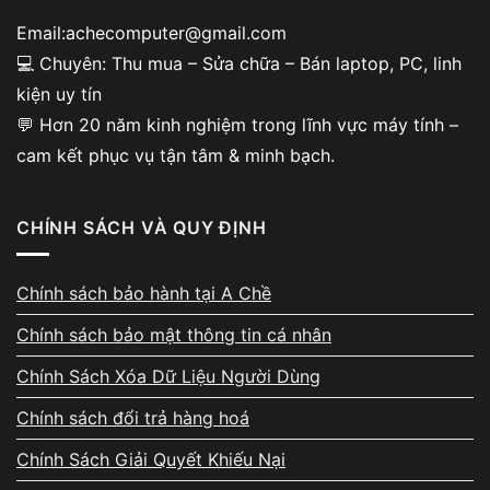
thể tháo rời.
Email:achecomputer@gmail.com
Mic thu âm giọng nói rõ, loại bỏ tiếng ồn môi trường, cực kỳ
💻 Chuyên: Thu mua – Sửa chữa – Bán laptop, PC, linh
phù hợp khi chơi game online hoặc họp trực tuyến.
kiện uy tín
💬 Hơn 20 năm kinh nghiệm trong lĩnh vực máy tính –
💡
Tính năng nổi bật:
cam kết phục vụ tận tâm & minh bạch.
Mic lọc tiếng ồn, chỉ thu giọng người nói.
Dễ tháo – gắn nhanh, gọn gàng.
CHÍNH SÁCH VÀ QUY ĐỊNH
Tương thích với Discord, Skype, Zoom, Teams.
Chính sách bảo hành tại A Chề
Nếu bạn đang tìm một
tai nghe có mic chống ồn
,
Corsair
Chính sách bảo mật thông tin cá nhân
HS35 V2 Carbon
là lựa chọn hàng đầu trong phân khúc
Chính Sách Xóa Dữ Liệu Người Dùng
dưới 1,5 triệu đồng.
Chính sách đổi trả hàng hoá
Tai nghe chơi game giá rẻ – Hiệu năng
Chính Sách Giải Quyết Khiếu Nại
vượt mong đợi