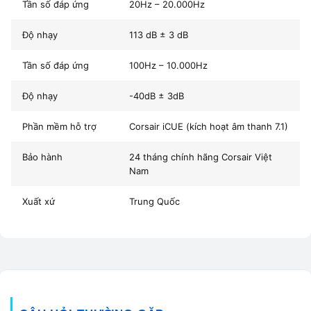
Tần số đáp ứng
20Hz – 20.000Hz
Mã sản phẩm
HS35 V2 Carbon
Độ nhạy
113 dB ± 3 dB
Dòng sản phẩm
HS Series – Gaming Headset
Tần số đáp ứng
100Hz – 10.000Hz
Kiểu tai nghe
Over-ear (chụp tai toàn phần
Độ nhạy
-40dB ± 3dB
Kết nối
Jack 3.5mm (4 pole)
Phần mềm hỗ trợ
Corsair iCUE (kích hoạt âm thanh 7.1)
Chiều dài dây
1.8 mét
Bảo hành
24 tháng chính hãng Corsair Việt
Trọng lượng
250 g
Nam
Màu sắc
Carbon Black (Đen nhám)
Xuất xứ
Trung Quốc
Driver (loa)
Dynamic 50mm Neodymium
Tần số đáp ứng (Headphone)
20Hz – 20,000Hz
Độ nhạy (Headphone)
113 dB (+/- 3 dB)