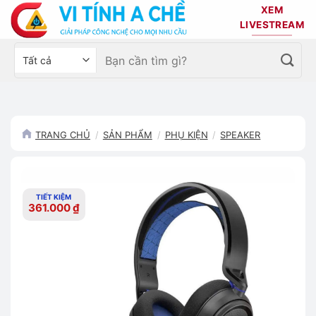
Bỏ
XEM
qua
LIVESTREAM
nội
Tìm
Chọn
dung
kiếm:
danh
mục
sản
phẩm
TRANG CHỦ
/
SẢN PHẨM
/
PHỤ KIỆN
/
SPEAKER
TIẾT KIỆM
361.000
₫