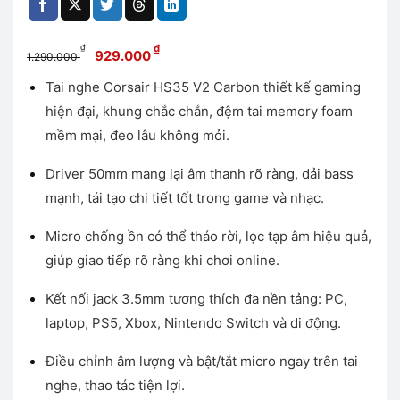
Giá
Giá
₫
₫
929.000
1.290.000
gốc
hiện
Tai nghe Corsair HS35 V2 Carbon thiết kế gaming
là:
tại
hiện đại, khung chắc chắn, đệm tai memory foam
1.290.000 ₫.
là:
929.000 ₫.
mềm mại, đeo lâu không mỏi.
Driver 50mm mang lại âm thanh rõ ràng, dải bass
mạnh, tái tạo chi tiết tốt trong game và nhạc.
Micro chống ồn có thể tháo rời, lọc tạp âm hiệu quả,
giúp giao tiếp rõ ràng khi chơi online.
Kết nối jack 3.5mm tương thích đa nền tảng: PC,
laptop, PS5, Xbox, Nintendo Switch và di động.
Điều chỉnh âm lượng và bật/tắt micro ngay trên tai
nghe, thao tác tiện lợi.