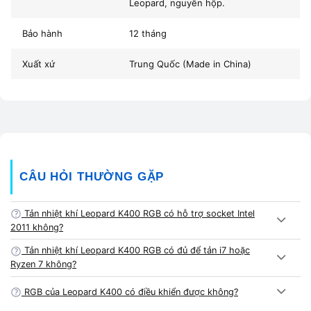
Leopard, nguyên hộp.
Tương thích socket
Intel 115x / 1200 / 1700 / 2011 – AMD
Kỹ thuật viên tại
A Chề Lab
đã test thực tế sản phẩm trên
Bảo hành
12 tháng
nhiều cấu hình CPU khác nhau:
Chiều cao tản
155mm
Xuất xứ
Trung Quốc (Made in China)
Bảo hành
12 tháng tại Vi Tính A Chề
CPU
NHIỆT ĐỘ IDLE
FULL LOAD
GHI CH
i5-12400F
34°C
61°C
Test AI
Ryzen 5 5600
35°C
63°C
100% lo
CÂU HỎI THƯỜNG GẶP
i7-10700
36°C
67°C
Render 
Tản nhiệt khí Leopard K400 RGB có hỗ trợ socket Intel
2011 không?
Tản nhiệt khí Leopard K400 RGB có đủ để tản i7 hoặc
Ryzen 7 không?
💡 Kết quả:
Tản nhiệt khí Leopard K400 RGB (Support
RGB của Leopard K400 có điều khiển được không?
2011)
hoạt động ổn định, hiệu năng ngang với các mẫu tản