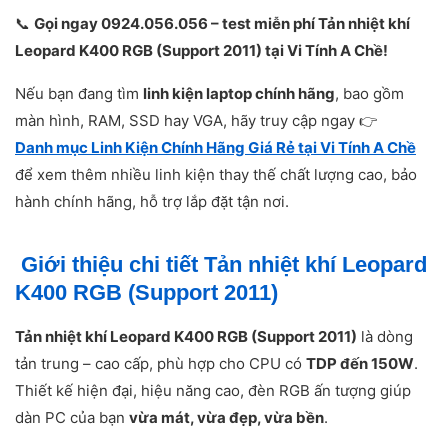
📞
Gọi ngay 0924.056.056 – test miễn phí Tản nhiệt khí
Leopard K400 RGB (Support 2011) tại Vi Tính A Chề!
Nếu bạn đang tìm
linh kiện laptop chính hãng
, bao gồm
màn hình, RAM, SSD hay VGA, hãy truy cập ngay 👉
Danh mục Linh Kiện Chính Hãng Giá Rẻ tại Vi Tính A Chề
để xem thêm nhiều linh kiện thay thế chất lượng cao, bảo
hành chính hãng, hỗ trợ lắp đặt tận nơi.
Giới thiệu chi tiết Tản nhiệt khí Leopard
K400 RGB (Support 2011)
Tản nhiệt khí Leopard K400 RGB (Support 2011)
là dòng
tản trung – cao cấp, phù hợp cho CPU có
TDP đến 150W
.
Thiết kế hiện đại, hiệu năng cao, đèn RGB ấn tượng giúp
dàn PC của bạn
vừa mát, vừa đẹp, vừa bền
.