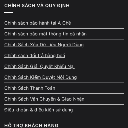
CHÍNH SÁCH VÀ QUY ĐỊNH
✅
Leopard K400 RGB
có hiệu năng tương đương T400i,
nhưng giá rẻ hơn gần
150.000đ
.
Chính sách bảo hành tại A Chề
Lý do chọn
Vi Tính A Chề
Chính sách bảo mật thông tin cá nhân
Chính Sách Xóa Dữ Liệu Người Dùng
Phân phối chính hãng Leopard – bảo hành 12 tháng.
Chính sách đổi trả hàng hoá
Test nhiệt độ, độ ồn, RGB trước khi giao.
Chính Sách Giải Quyết Khiếu Nại
Hỗ trợ lắp đặt, tra keo miễn phí.
Chính Sách Kiểm Duyệt Nội Dung
Combo tản + keo + vệ sinh giảm 10%.
Chính Sách Thanh Toán
Đổi tản cũ lấy tản mới, trợ giá đến 100k.
Chính Sách Vận Chuyển & Giao Nhận
Ngoài sản phẩm này,
Vi Tính A Chề
còn có:
Điều khoản & điều kiện sử dụng
Dịch vụ sửa laptop lấy liền, kiểm tra miễn phí
HỖ TRỢ KHÁCH HÀNG