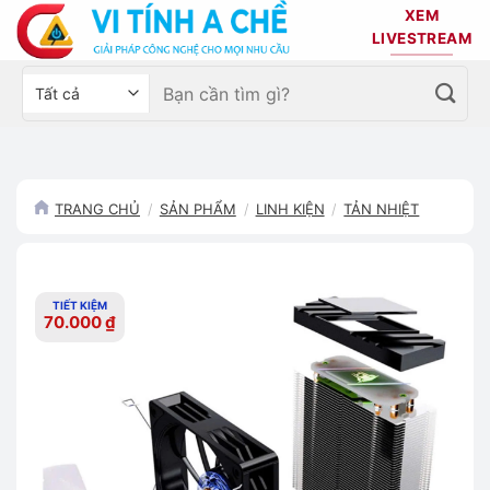
Bỏ
XEM
qua
LIVESTREAM
nội
Tìm
Chọn
dung
kiếm:
danh
mục
sản
phẩm
TRANG CHỦ
/
SẢN PHẨM
/
LINH KIỆN
/
TẢN NHIỆT
TIẾT KIỆM
70.000
₫