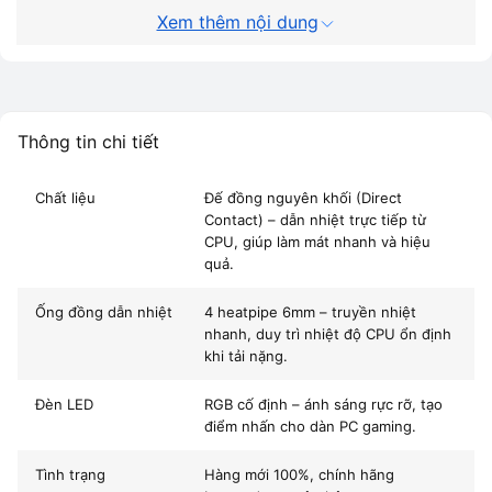
Xem thêm nội dung
🔧 Thông số kỹ thuật
H
THÔNG TIN
CHI TIẾT
n
Thương hiệu
Leopard
Thông tin chi tiết
t
Model
K400 RGB
Chất liệu
Đế đồng nguyên khối (Direct
c
Contact) – dẫn nhiệt trực tiếp từ
Loại tản
Tản nhiệt khí (Air Cooler)
CPU, giúp làm mát nhanh và hiệu
n
quả.
Ống đồng dẫn nhiệt
4 ống – Direct Contact
L
Ống đồng dẫn nhiệt
4 heatpipe 6mm – truyền nhiệt
Kích thước quạt
120mm RGB
nhanh, duy trì nhiệt độ CPU ổn định
K
khi tải nặng.
Tốc độ quạt
800 – 2000 RPM ±10%
Đèn LED
RGB cố định – ánh sáng rực rỡ, tạo
Độ ồn
≤ 30 dBA
(
điểm nhấn cho dàn PC gaming.
TDP hỗ trợ
150W
2
Tình trạng
Hàng mới 100%, chính hãng