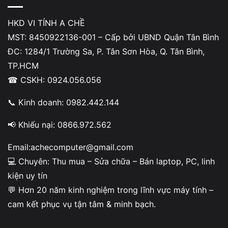
Kiểm tra tốc độ quạt và hiệu ứng đèn RGB khi bật máy.
HKD VI TÍNH A CHỀ
💡 Mẹo nhỏ: Cắm đầu RGB vào cổng 5V (3 pin) để đồng bộ
MST: 8450922136-001 – Cấp bởi UBND Quận Tân Bình
ánh sáng với mainboard.
ĐC: 1284/1 Trường Sa, P. Tân Sơn Hòa, Q. Tân Bình,
TP.HCM
So sánh Leopard K400 RGB với các tản
☎ CSKH: 0924.056.056
khí cùng tầm giá
📞 Kinh doanh: 0982.442.144
MODEL
ỐNG ĐỒNG
QUẠT
📢 Khiếu nại: 0866.972.562
Leopard K400 RGB (Support 2011)
4
120mm
Email:achecomputer@gmail.com
💻 Chuyên: Thu mua – Sửa chữa – Bán laptop, PC, linh
Jonsbo CR1400
4
92mm 
kiện uy tín
Cooler Master T400i
4
120m
💬 Hơn 20 năm kinh nghiệm trong lĩnh vực máy tính –
cam kết phục vụ tận tâm & minh bạch.