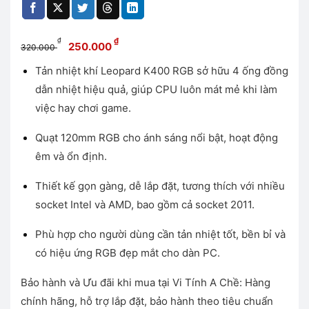
Giá
Giá
₫
₫
250.000
320.000
gốc
hiện
Tản nhiệt khí Leopard K400 RGB sở hữu 4 ống đồng
là:
tại
dẫn nhiệt hiệu quả, giúp CPU luôn mát mẻ khi làm
320.000 ₫.
là:
250.000 ₫.
việc hay chơi game.
Quạt 120mm RGB cho ánh sáng nổi bật, hoạt động
êm và ổn định.
Thiết kế gọn gàng, dễ lắp đặt, tương thích với nhiều
socket Intel và AMD, bao gồm cả socket 2011.
Phù hợp cho người dùng cần tản nhiệt tốt, bền bỉ và
có hiệu ứng RGB đẹp mắt cho dàn PC.
Bảo hành và Ưu đãi khi mua tại Vi Tính A Chề: Hàng
chính hãng, hỗ trợ lắp đặt, bảo hành theo tiêu chuẩn