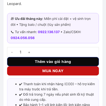
Leopard.
🎁
Ưu đãi tháng này:
Miễn phí cài đặt + vệ sinh trọn
đời • Tặng balo / chuột (tùy sản phẩm)
📞 Tư vấn nhanh:
0922.136.137
• Zalo/CSKH:
0924.056.056
Tản nhiệt khí Leopard K400 RGB (Support 2011) số lượng
Thêm vào giỏ hàng
MUA NGAY
✔️ Thanh toán khi nhận hàng (COD) – hỗ trợ kiểm
tra máy trước khi trả tiền.
✔️ Đổi trả trong 7 ngày nếu phát sinh lỗi kỹ thuật
do nhà cung cấp.
✔️ Bảo hành 1–1 với linh kiện lỗi; linh kiện nâng