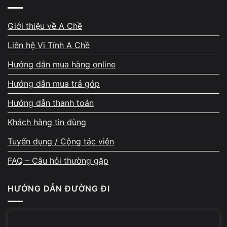
Thu mua laptop cũ, đổi máy mới giá cao
Giới thiệu về A Chề
Thanh lý tài sản công ty, thiết bị văn phòng trọn gói
Liên hệ Vi Tính A Chề
👉 Liên hệ
0924.056.056
để được tư vấn và hỗ trợ nhanh
nhất.
Hướng dẫn mua hàng online
Hướng dẫn mua trả góp
Bảng giá Tản nhiệt khí Leopard K400
Hướng dẫn thanh toán
RGB (Support 2011)
Khách hàng tin dùng
N
Tuyển dụng / Cộng tác viên
SẢN PHẨM
GIÁ (VNĐ)
b
đ
FAQ – Câu hỏi thường gặp
Tản nhiệt khí Leopard K400 RGB (Support 2011)
320.000
tì
t
Keo tản nhiệt Arctic MX-4
80.000
HƯỚNG DẪN ĐƯỜNG ĐI
nh
Combo tản + keo + lắp đặt
380.000
C