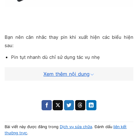
Bạn nên cân nhắc thay pin khi xuất hiện các biểu hiện
sau:
Pin tụt nhanh dù chỉ sử dụng tác vụ nhẹ
Máy báo 0% dù vẫn cắm sạc
Xem thêm nội dung
Nội dung
Xuất hiện tình trạng tương tự laptop Lenovo sạc không
vào pin
Hiển thị “Plugged in, not charging”
Bài viết này được đăng trong
Dịch vụ sửa chữa
. Đánh dấu
liên kết
thường trực
.
Máy chỉ dùng được khi cắm điện