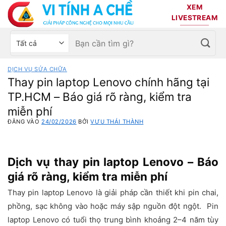
Bỏ
XEM
qua
LIVESTREAM
nội
Tìm
Chọn
dung
kiếm:
danh
mục
DỊCH VỤ SỬA CHỮA
sản
Thay pin laptop Lenovo chính hãng tại
phẩm
TP.HCM – Báo giá rõ ràng, kiểm tra
miễn phí
ĐĂNG VÀO
24/02/2026
BỞI
VƯU THÁI THÀNH
Dịch vụ thay pin laptop Lenovo – Báo
giá rõ ràng, kiểm tra miễn phí
Thay pin laptop Lenovo là giải pháp cần thiết khi pin chai,
phồng, sạc không vào hoặc máy sập nguồn đột ngột. Pin
laptop Lenovo có tuổi thọ trung bình khoảng 2–4 năm tùy