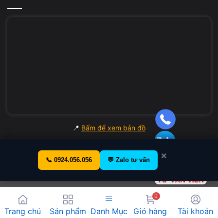
– Dòng phổ thông (G series, IdeaPad cũ)
Khoảng
400.000 – 700.000
– ThinkPad (T series, X series, E series…)
Khoảng
600.000 – 1.200.000
– IdeaPad đời mới / ThinkBook
📍
Bấm để xem bản đồ
Khoảng
900.000 – 1.500.000
×
📞 0924.056.056
💬 Zalo tư vấn
– Legion (dòng gaming)
Khoảng
1.200.000 – 2.000.000
0
Danh Mục
Trang chủ
Sản phẩm
Giỏ hàng
Tài khoản
Trên đây chỉ là
mức giá tham khảo
, giá có thể thay đổi