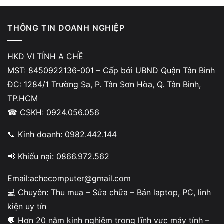
Trường hợp có thể dùng tạm:
THÔNG TIN DOANH NGHIỆP
Pin vẫn sạc được nhưng thời lượng giảm
Pin không phồng
HKD VI TÍNH A CHỀ
MST: 8450922136-001 – Cấp bởi UBND Quận Tân Bình
Máy không bị sập nguồn đột ngột
ĐC: 1284/1 Trường Sa, P. Tân Sơn Hòa, Q. Tân Bình,
TP.HCM
Trường hợp cần thay ngay:
☎ CSKH: 0924.056.056
Pin phồng, cấn bàn phím
📞 Kinh doanh: 0982.442.144
Máy nóng bất thường khi sạc
📢 Khiếu nại: 0866.972.562
Sập nguồn liên tục
Email:achecomputer@gmail.com
Pin báo lỗi hệ thống
💻 Chuyên: Thu mua – Sửa chữa – Bán laptop, PC, linh
Nếu bạn đang băn khoăn
kiện uy tín
pin laptop bị phồng có nguy hiểm không
, câu trả lời là có.
💬 Hơn 20 năm kinh nghiệm trong lĩnh vực máy tính –