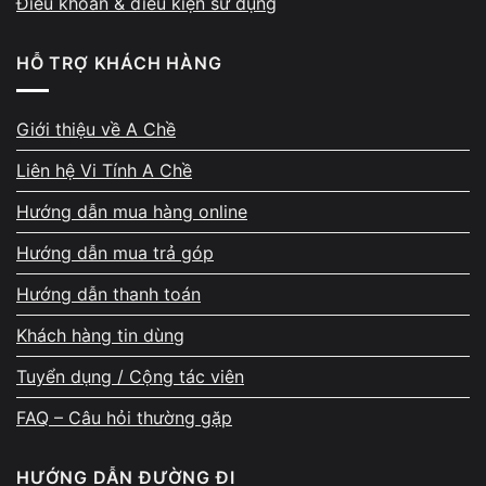
Điều khoản & điều kiện sử dụng
Đánh giá tình trạng thực tế
HỖ TRỢ KHÁCH HÀNG
Báo giá rõ ràng trước khi thay
Không thay nếu khách không đồng ý
Giới thiệu về A Chề
Sử dụng pin chính hãng hoặc pin chất lượng cao
Liên hệ Vi Tính A Chề
Bảo hành rõ ràng
Hướng dẫn mua hàng online
Cam kết không tráo linh kiện
Hướng dẫn mua trả góp
Mọi thao tác đều được thực hiện đúng quy trình, cẩn thận,
Hướng dẫn thanh toán
đúng kỹ thuật và đảm bảo an toàn cho máy.
Khách hàng tin dùng
Tuyển dụng / Cộng tác viên
Giá thay pin laptop Lenovo tham khảo
FAQ – Câu hỏi thường gặp
Chi phí thay pin phụ thuộc vào dòng máy và loại pin (zin
chính hãng hoặc pin thay thế chất lượng cao).
HƯỚNG DẪN ĐƯỜNG ĐI