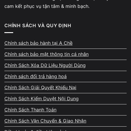
Pin phồng có thể gây chèn ép linh kiện bên trong và tiềm
cam kết phục vụ tận tâm & minh bạch.
ẩn nguy cơ cháy nổ nếu tiếp tục sử dụng lâu dài.
CHÍNH SÁCH VÀ QUY ĐỊNH
Vi Tính A Chề thay pin laptop Lenovo
như thế nào?
Chính sách bảo hành tại A Chề
Chính sách bảo mật thông tin cá nhân
Chính Sách Xóa Dữ Liệu Người Dùng
Chính sách đổi trả hàng hoá
Chính Sách Giải Quyết Khiếu Nại
Vi Tính A Chề nhận thay pin laptop Lenovo cho đầy đủ
các dòng ThinkPad, IdeaPad, Legion… với quy trình minh
Chính Sách Kiểm Duyệt Nội Dung
bạch:
Chính Sách Thanh Toán
Kiểm tra pin miễn phí
Chính Sách Vận Chuyển & Giao Nhận
Test độ chai pin bằng phần mềm chuyên dụng