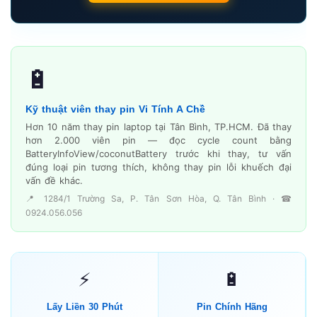
🔋
Kỹ thuật viên thay pin Vi Tính A Chề
Hơn 10 năm thay pin laptop tại Tân Bình, TP.HCM. Đã thay
hơn 2.000 viên pin — đọc cycle count bằng
BatteryInfoView/coconutBattery trước khi thay, tư vấn
đúng loại pin tương thích, không thay pin lỗi khuếch đại
vấn đề khác.
📍 1284/1 Trường Sa, P. Tân Sơn Hòa, Q. Tân Bình · ☎
0924.056.056
⚡
🔋
Lấy Liền 30 Phút
Pin Chính Hãng