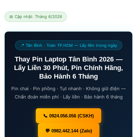
📅 Cập nhật: Tháng 6/2026
📍 Tân Bình · Toàn TP.HCM — Lấy liền trong ngày
Thay Pin Laptop Tân Bình 2026 —
Lấy Liền 30 Phút, Pin Chính Hãng,
Bảo Hành 6 Tháng
Pin chai · Pin phồng · Tụt nhanh · Không giữ điện —
Chẩn đoán miễn phí · Lấy liền · Bảo hành 6 tháng
📞 0924.056.056 (CSKH)
💬 0982.442.144 (Zalo)