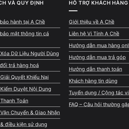
CH VÀ QUY ĐỊNH
HỖ TRỢ KHÁCH HÀNG
9.000.000đ
6.000.000đ
1.500.000đ
bảo hành tại A Chề
Giới thiệu về A Chề
 GIÁ THU MUA
bảo mật thông tin cá
Liên hệ Vi Tính A Chề
Hướng dẫn mua hàng onl
 Xóa Dữ Liệu Người Dùng
Hướng dẫn mua trả góp
rkstation
Laptop cao cấp
Laptop lỗi
đổi trả hàng hoá
Hướng dẫn thanh toán
Giải Quyết Khiếu Nại
Khách hàng tin dùng
NH
GIÁ THU MUA (VNĐ)
 Kiểm Duyệt Nội Dung
Tuyển dụng / Cộng tác v
RAM 4–8GB, SSD 120–256GB
1.200.000 – 2.000.0
 Thanh Toán
FAQ – Câu hỏi thường gặ
RAM 8GB, SSD 240GB
2.000.000 – 3.500.0
 Vận Chuyển & Giao Nhận
 RAM 8–16GB, SSD 256–512GB
& điều kiện sử dụng
3.200.000 – 4.900.0