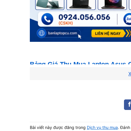
Bảng Giá Thu Mua Laptop Asus 
X
Giá thu mua laptop Asus cũ phụ thuộc vào dòng
là mức tham khảo cho máy hoạt động bình thườn
⚠️ Giá tham khảo — báo giá chính xác sa
0924.056.056
để định giá miễn phí!
Bài viết này được đăng trong
Dịch vụ thu mua
. Đánh