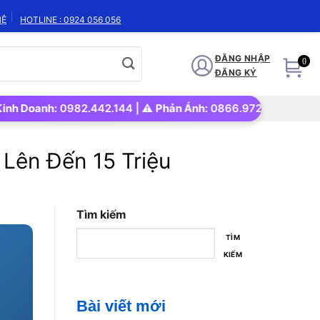
HỆ
HOTLINE : 0924 056 056
ĐĂNG NHẬP
0
ĐĂNG KÝ
nh:
0982.442.144 | ⚠️
Phản Ánh:
0866.972.562 | 🚀
Uy tín – N
Lên Đến 15 Triệu
Tìm kiếm
TÌM
KIẾM
Bài viết mới