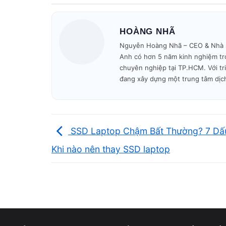
DÒNG MÁY ASUS
CẤU HÌNH PHỔ
BIẾN
i5 Gen 10–12, RAM
Asus Vivobook 14/15
HOÀNG NHÃ
8GB
Nguyễn Hoàng Nhã – CEO & Nhà sán
Anh có hơn 5 năm kinh nghiệm tro
i5/i7 Gen 11–13,
Asus Vivobook Pro
chuyên nghiệp tại TP.HCM. Với tr
MX450/RTX
14/15
đang xây dựng một trung tâm dịc
i5/i7 Gen 11–13, màn
Asus Zenbook 14/15
OLED
i5/i7 + GTX
Asus TUF Gaming
SSD Laptop Chậm Bất Thường? 7 Dấ
1650/RTX 3050
F15/F17
Khi nào nên thay SSD laptop
i7/i9 + RTX
Asus ROG Strix G/GL
3060/3070/4060
Ryzen 9 + RTX
Asus ROG Zephyrus
3070/4070
G14/G16
i5/i7 doanh nghiệp