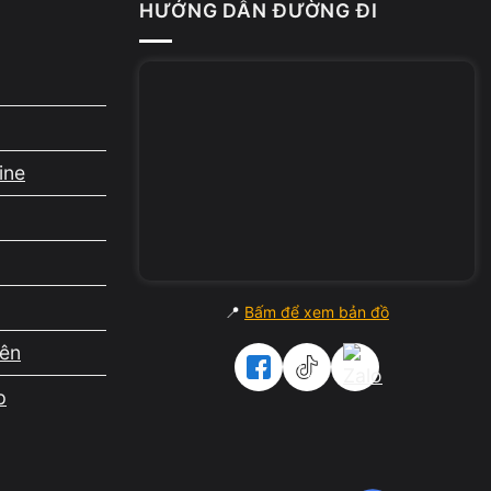
HƯỚNG DẪN ĐƯỜNG ĐI
ine
📍
Bấm để xem bản đồ
iên
00
p
00
00