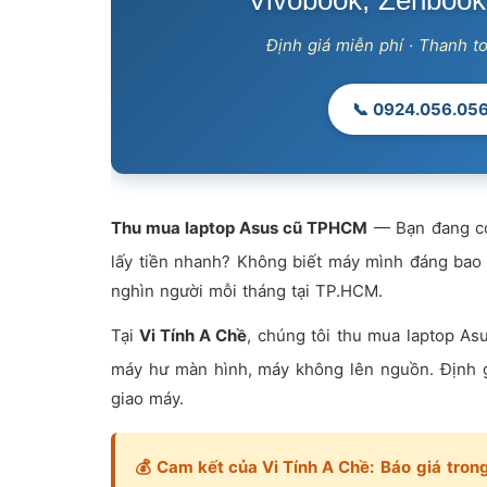
Vivobook, Zenbook
Định giá miễn phí · Thanh t
📞 0924.056.05
Thu mua laptop Asus cũ TPHCM
— Bạn đang có
lấy tiền nhanh? Không biết máy mình đáng bao n
nghìn người mỗi tháng tại TP.HCM.
Tại
Vi Tính A Chề
, chúng tôi thu mua laptop As
máy hư màn hình, máy không lên nguồn. Định g
giao máy.
💰
Cam kết của Vi Tính A Chề:
Báo giá trong