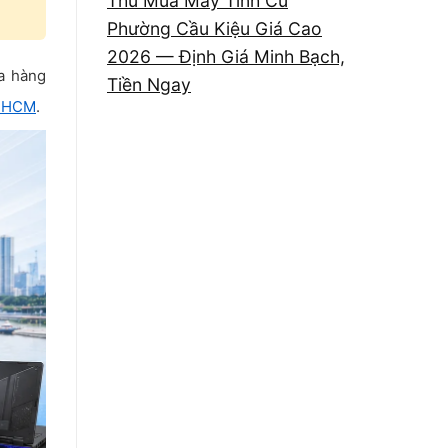
Thu Mua Máy Tính Cũ
Phường Cầu Kiệu Giá Cao
2026 — Định Giá Minh Bạch,
ửa hàng
Tiền Ngay
TPHCM
.