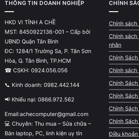
Asus ExpertBook B /
THÔNG TIN DOANH NGHIỆP
CHÍNH SÁ
P Series
HKD VI TÍNH A CHỀ
Chính sách 
MST: 8450922136-001 – Cấp bởi
BẢNG
Chính sách 
UBND Quận Tân Bình
nhân
BẢNG GIÁ THU MUA LAPTOP
ĐC: 1284/1 Trường Sa, P. Tân Sơn
Chính Sách
Hòa, Q. Tân Bình, TP.HCM
Laptop văn phòng
Laptop gaming
Laptop wo
☎ CSKH: 0924.056.056
Chính sách 
Chính Sách 
📞 Kinh doanh: 0982.442.144
DÒNG MÁY
CẤU HÌNH ĐIỂN HÌ
Chính Sách
📢 Khiếu nại: 0866.972.562
i3-4010U → 7100U, 
Core i3 đời 4–7
Chính Sách
Email:achecomputer@gmail.com
i5-4200U → 8250U, 
Core i5 đời 4–8
Chính Sách
💻 Chuyên: Thu mua – Sửa chữa –
i5-8265U / 10210U,
Bán laptop, PC, linh kiện uy tín
Điều khoản 
Core i5 đời mới