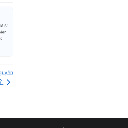
 /
á Sỉ.
viên
gũ
Nguyên
 Ý
–