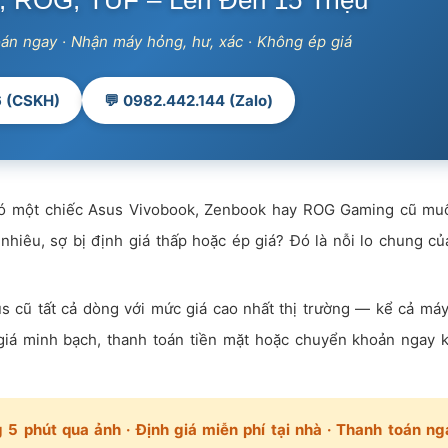
, ROG, TUF – Lên Đến 15 Triệu
oán ngay · Nhận máy hỏng, hư, xác · Không ép giá
6 (CSKH)
💬 0982.442.144 (Zalo)
 một chiếc Asus Vivobook, Zenbook hay ROG Gaming cũ mu
hiêu, sợ bị định giá thấp hoặc ép giá? Đó là nỗi lo chung c
us cũ tất cả dòng với mức giá cao nhất thị trường — kể cả má
iá minh bạch, thanh toán tiền mặt hoặc chuyển khoản ngay k
 5 phút qua ảnh · Định giá miễn phí tại nhà · Thanh toán ng