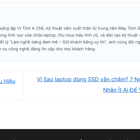
MÁY TỐT (90%+)
MÁY TRUNG BÌNH
MÁY HỎNG
(70–89%)
XÁC
3.000.000 –
2.000.000 –
500.000 –
6.500.000đ
4.500.000đ
1.500.000đ
g lập Vi Tính A Chề, kỹ thuật viên xuất thân từ trung tâm Máy Tính Gi
ng lĩnh vực sửa chữa laptop, thu mua máy tính cũ, và đào tạo kỹ thuật 
5.000.000 –
3.500.000 –
800.000 –
iết lý “Làm nghề bằng đam mê – Giữ khách bằng uy tín”, anh cùng đội n
9.000.000đ
6.500.000đ
2.000.000đ
h vụ công nghệ đáng tin cậy cho mọi khách hàng.
6.000.000 –
4.000.000 –
1.000.000 –
12.000.000đ
8.000.000đ
2.500.000đ
6.000.000 –
4.000.000 –
1.000.000 –
Vì Sao laptop dùng SSD vẫn chậm? 7 
u Hiệu
11.000.000đ
8.000.000đ
2.500.000đ
Nhân Ít Ai Để
9.000.000 –
6.000.000 –
1.500.000 –
15.000.000đ
11.000.000đ
4.000.000đ
10.000.000 –
7.000.000 –
2.000.000 
15.000.000đ+
12.000.000đ
4.500.000đ
4.000.000 –
2.500.000 –
500.000 –