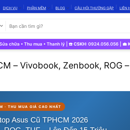
DỊCH VỤ
PHẦN MỀM
BLOG
CÂU HỎI THƯỜNG GẶP
LIÊN 
Tìm
kiếm:
 • Thu mua • Thanh lý | ☎️
CSKH:
0924.056.056 | 💼
Kinh Doa
M – Vivobook, Zenbook, ROG – 
M · THU MUA GIÁ CAO NHẤT
top Asus Cũ TPHCM 2026