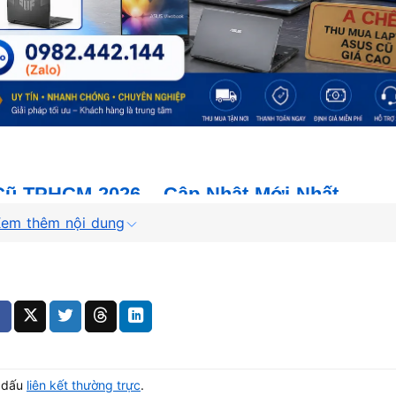
Cũ TPHCM 2026 – Cập Nhật Mới Nhất
em thêm nội dung
 máy, thế hệ CPU, card đồ họa và tình trạng thực tế. Bảng d
g (90%+ linh kiện):
u khi kiểm tra trực tiếp. Máy hỏng, hư, xác vẫn có giá.
 dấu
liên kết thường trực
.