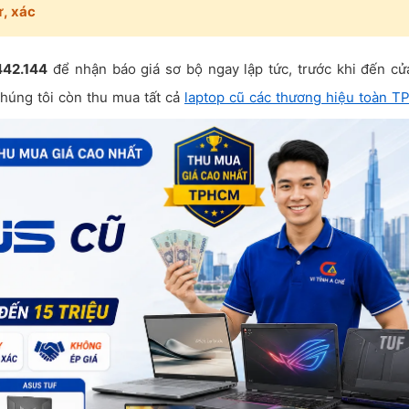
, xác
442.144
để nhận báo giá sơ bộ ngay lập tức, trước khi đến c
chúng tôi còn thu mua tất cả
laptop cũ các thương hiệu toàn 