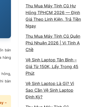
Thu Mua Máy Tính Cũ Hư
Hỏng TPHCM 2026 — Định
Giá Theo Linh Kiện, Trả Tiền
Ngay
Thu Mua Máy Tính Cũ Quận
Phú Nhuận 2026 | Vi Tính A
Chề
ốn bán
ủa hàng
Vệ Sinh Laptop Tân Bình –
Giá Từ 150K, Lấy Trong 45
Phút
y hỏng,
hi bàn
Vệ Sinh Laptop Là Gì? Vì
Sao Cần Vệ Sinh Laptop
Định Kỳ?
ay –