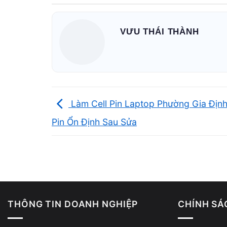
VƯU THÁI THÀNH
Làm Cell Pin Laptop Phường Gia Định
Thông bá
Pin Ổn Định Sau Sửa
Dấu hiệu file bị khóa hệ thống
File không cho đổi tên, không cho di chuyển và
sử dụng file đó.
THÔNG TIN DOANH NGHIỆP
CHÍNH SÁ
Phân biệt lỗi quyền với lỗi ổ cứng