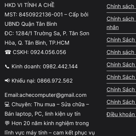
HKD VI TÍNH A CHỀ
Chính sách 
Nếu chỉ là lỗi phân quyền, hệ thống vẫn hoạt đ
MST: 8450922136-001 – Cấp bởi
thêm dấu hiệu như copy chậm, lỗi CRC hoặc tre
Chính sách 
UBND Quận Tân Bình
nhân
Những biểu hiện cảnh báo file có vấn đề
ĐC: 1284/1 Trường Sa, P. Tân Sơn
Chính Sách
Hòa, Q. Tân Bình, TP.HCM
File có tên lạ, tự sinh lại sau khi xóa hoặc n
☎ CSKH: 0924.056.056
Chính sách 
phần mềm độc hại.
Chính Sách 
📞 Kinh doanh: 0982.442.144
Cách khắc phục lỗi Windows khôn
Chính Sách
📢 Khiếu nại: 0866.972.562
Tùy nguyên nhân, bạn có thể cấp lại quyền, chi
Chính Sách
Email:achecomputer@gmail.com
Chính Sách
💻 Chuyên: Thu mua – Sửa chữa –
Cách cấp quyền xóa file trong Windows
Bán laptop, PC, linh kiện uy tín
Điều khoản 
Đây là phương pháp an toàn và dễ thực hiện nhấ
💬 Hơn 20 năm kinh nghiệm trong
Chuột phải vào file → Properties
lĩnh vực máy tính – cam kết phục vụ