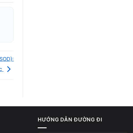
BSOD):
ục
nh đang
HƯỚNG DẪN ĐƯỜNG ĐI