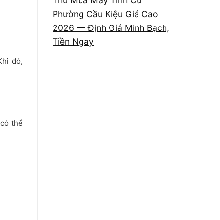
Thu Mua Máy Tính Cũ
Phường Cầu Kiệu Giá Cao
2026 — Định Giá Minh Bạch,
Tiền Ngay
Khi đó,
 có thể