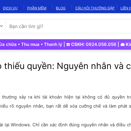
DỊCH VỤ
PHẦN MỀM
BLOG
CÂU HỎI THƯỜNG GẶP
LIÊN 
Tìm
kiếm:
a • Thu mua • Thanh lý | ☎️
CSKH:
0924.056.056 | 💼
Kinh Do
o thiếu quyền: Nguyên nhân và 
n
thường xảy ra khi tài khoản hiện tại không có đủ quyền tr
hiểu rõ nguyên nhân, bạn rất dễ xóa cưỡng chế và làm phát s
ài lại Windows. Chỉ cần xác định đúng nguyên nhân và điều ch