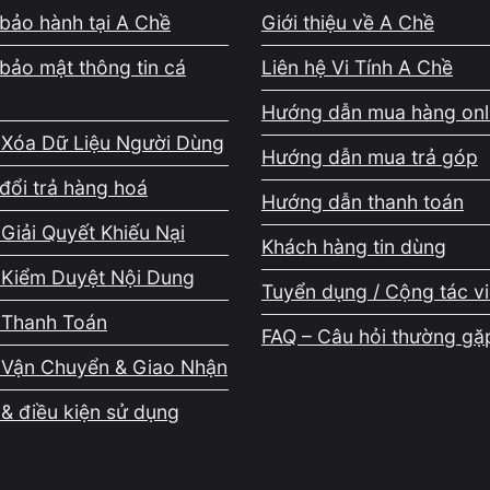
bảo hành tại A Chề
Giới thiệu về A Chề
ộng bình thường. Ngược lại, nếu ổ cứng gặp vấn đề, bạn có t
o máy.
bảo mật thông tin cá
Liên hệ Vi Tính A Chề
Hướng dẫn mua hàng onl
 bảo mật
 Xóa Dữ Liệu Người Dùng
Hướng dẫn mua trả góp
ằm trong thư mục hệ thống mà bạn không tạo ra có thể là dấu h
đổi trả hàng hoá
Hướng dẫn thanh toán
Giải Quyết Khiếu Nại
Khách hàng tin dùng
g cho xóa file do thiếu quyền?
 Kiểm Duyệt Nội Dung
Tuyển dụng / Cộng tác v
ếm quyền sở hữu hoặc dùng lệnh CMD để xử lý triệt để.
 Thanh Toán
FAQ – Câu hỏi thường gặ
 Vận Chuyển & Giao Nhận
& điều kiện sử dụng
t: