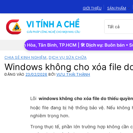
Bỏ
GIỚI THIỆU
SẢN PHẨM
qua
nội
Chọn
dung
danh
mục
sản
ân Sơn Hòa, Tân Bình, TP.HCM | 🛠️
Dịch vụ:
Buôn bán • Sửa chữ
phẩm
CHIA SẺ KINH NGHIỆM
,
DỊCH VỤ SỬA CHỮA
Windows không cho xóa file d
ĐĂNG VÀO
23/02/2026
BỞI
VƯU THÁI THÀNH
Lỗi
windows không cho xóa file do thiếu quyề
hoặc file đang bị hệ thống bảo vệ. Nếu không 
nghiêm trọng hơn.
Trong thực tế, phần lớn trường hợp không cần c