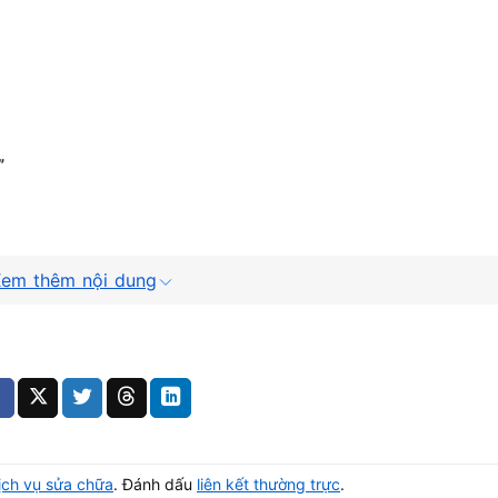
”
 denied khi xóa file bằng cách điều chỉnh lại quyền thay vì 
em thêm nội dung
ịch vụ sửa chữa
. Đánh dấu
liên kết thường trực
.