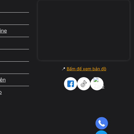
hể thấy
ine
iệu của
📍
Bấm để xem bản đồ
iên
p