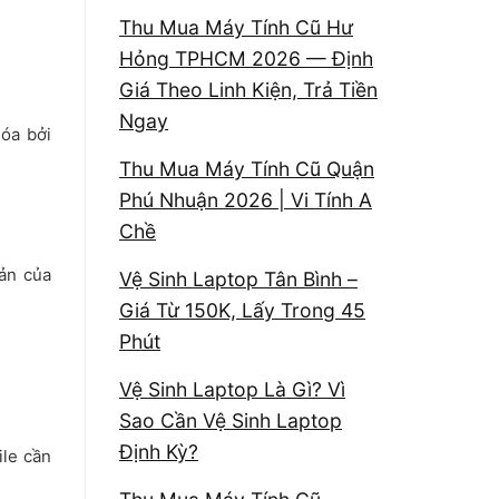
Thu Mua Máy Tính Cũ Hư
Hỏng TPHCM 2026 — Định
Giá Theo Linh Kiện, Trả Tiền
Ngay
hóa bởi
Thu Mua Máy Tính Cũ Quận
Phú Nhuận 2026 | Vi Tính A
Chề
ản của
Vệ Sinh Laptop Tân Bình –
Giá Từ 150K, Lấy Trong 45
Phút
Vệ Sinh Laptop Là Gì? Vì
Sao Cần Vệ Sinh Laptop
Định Kỳ?
ile cần