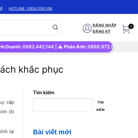
HỆ
HOTLINE : 0924 056 056
ĐĂNG NHẬP
0
ĐĂNG KÝ
anh:
0982.442.144 | ⚠️
Phản Ánh:
0866.972.562 | 🚀
Uy tín – 
cách khắc phục
Tìm kiếm
uy cập
TÌM
KIẾM
inh lỗi
Bài viết mới
ỉnh lại