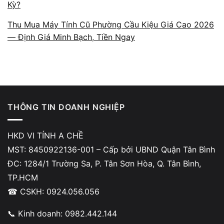
Kỳ?
Thu Mua Máy Tính Cũ Phường Cầu Kiệu Giá Cao 2026
— Định Giá Minh Bạch, Tiền Ngay
Quy trình kiểm tra và định giá
laptop
Laptop được kiểm tra tổng thể: màn hình, bàn
phím, pin, ổ cứng, hiệu năng và ngoại hình.
THÔNG TIN DOANH NGHIỆP
Sau khi đánh giá tình trạng thực tế, kỹ thuật
viên đưa ra mức giá phù hợp với mặt bằng
HKD VI TÍNH A CHỀ
thị trường.
MST: 8450922136-001 – Cấp bởi UBND Quận Tân Bình
ĐC: 1284/1 Trường Sa, P. Tân Sơn Hòa, Q. Tân Bình,
TP.HCM
☎ CSKH: 0924.056.056
📞 Kinh doanh: 0982.442.144
Các yếu tố ảnh hưởng đến giá