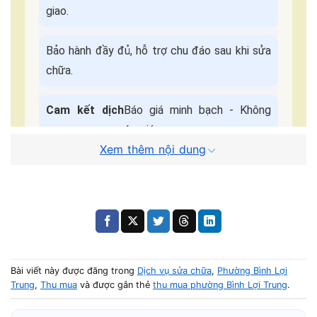
giao.
Bảo hành đầy đủ, hỗ trợ chu đáo sau khi sửa
chữa.
Cam kết dịch
Báo giá minh bạch - Không
vụ:
ép giá.
Xem thêm nội dung
Quy Trình Sửa Máy Tận Nơi
📌 Điền form, kỹ thuật viên liên hệ trong
5 phút
.
🚗 Có mặt tại nhà khách trong
30–45 phút
.
Bài viết này được đăng trong
Dịch vụ sửa chữa
,
Phường Bình Lợi
🔧 Kiểm tra – báo giá – sửa nhanh trong ngày.
Trung
,
Thu mua
và được gắn thẻ
thu mua phường Bình Lợi Trung
.