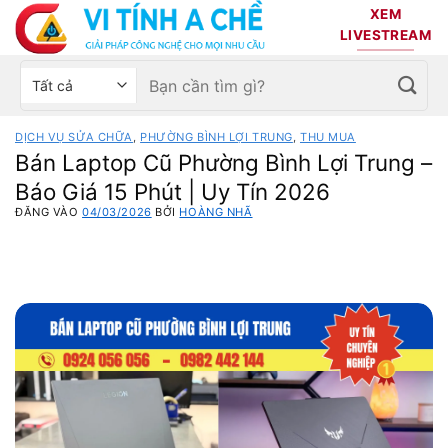
Bỏ
XEM
qua
LIVESTREAM
nội
Tìm
Chọn
dung
kiếm:
danh
mục
DỊCH VỤ SỬA CHỮA
,
PHƯỜNG BÌNH LỢI TRUNG
,
THU MUA
sản
Bán Laptop Cũ Phường Bình Lợi Trung –
phẩm
Báo Giá 15 Phút | Uy Tín 2026
ĐĂNG VÀO
04/03/2026
BỞI
HOÀNG NHÃ