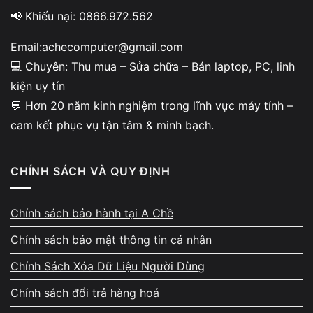
📢 Khiếu nại: 0866.972.562
bán laptop
Email:achecomputer@gmail.com
Cấu hình (CPU, RAM, ổ cứng), thương hiệu,
💻 Chuyên: Thu mua – Sửa chữa – Bán laptop, PC, linh
đời máy, tình trạng pin, ngoại hình và lịch sử
kiện uy tín
sửa chữa là những yếu tố ảnh hưởng trực tiếp
💬 Hơn 20 năm kinh nghiệm trong lĩnh vực máy tính –
đến giá bán.
cam kết phục vụ tận tâm & minh bạch.
CHÍNH SÁCH VÀ QUY ĐỊNH
Lợi ích khi bán laptop tại đơn
Chính sách bảo hành tại A Chề
vị uy tín
Chính sách bảo mật thông tin cá nhân
Chính Sách Xóa Dữ Liệu Người Dùng
Bạn được báo giá minh bạch, không phát sinh
chi phí, thanh toán nhanh bằng tiền mặt hoặc
Chính sách đổi trả hàng hoá
chuyển khoản và hạn chế tối đa rủi ro bị ép