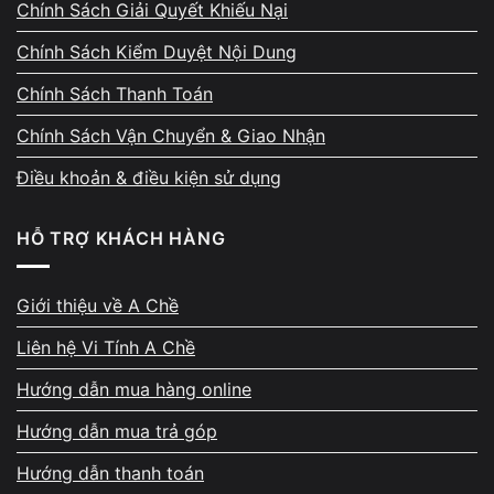
Chính Sách Giải Quyết Khiếu Nại
giá.
Chính Sách Kiểm Duyệt Nội Dung
Chính Sách Thanh Toán
Chính Sách Vận Chuyển & Giao Nhận
Điều khoản & điều kiện sử dụng
Phản hồi 5★ từ khách hàng –
bằng chứng từ trải nghiệm
HỖ TRỢ KHÁCH HÀNG
thực tế
Giới thiệu về A Chề
Mỗi ngày, A Chề tiếp nhận 10–20 máy sửa
chữa. Các đánh giá 5 sao trên Google Maps
Liên hệ Vi Tính A Chề
rất đều, nhiều khách khen về kỹ thuật chuyên
Hướng dẫn mua hàng online
sâu, cách giải thích rõ ràng, thái độ hỗ trợ
Hướng dẫn mua trả góp
tận tâm và quy trình minh bạch. Không ít
khách từng sửa tại A Chề sau đó đã quay lại
Hướng dẫn thanh toán