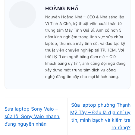
🎁 Bảo hành minh bạch – không phát sinh phí.
HOÀNG NHÃ
Mở cửa: 09h00 – 19h30
mỗi ngày.
Nguyễn Hoàng Nhã – CEO & Nhà sáng lập
Vi Tính A Chề, kỹ thuật viên xuất thân từ
trung tâm Máy Tính Giá Sỉ. Anh có hơn 5
năm kinh nghiệm trong lĩnh vực sửa chữa
laptop, thu mua máy tính cũ, và đào tạo kỹ
thuật viên chuyên nghiệp tại TP.HCM. Với
triết lý “Làm nghề bằng đam mê – Giữ
khách bằng uy tín”, anh cùng đội ngũ đang
xây dựng một trung tâm dịch vụ công
nghệ đáng tin cậy cho mọi khách hàng.
Sửa laptop phường Thạnh
Vì sao nên bán laptop
Sửa laptop Sony Vaio –
Mỹ Tây – Đâu là địa chỉ uy
sửa lỗi Sony Vaio nhanh,
tín, minh bạch và kiểm tra
cũ tại Vi Tính A Chề?
đúng nguyên nhân
rõ ràng?