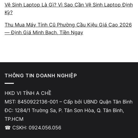
Vệ Sinh Laptop Là Gì? Vì Sao Cần Vệ Sinh Laptop Định
Kỳ?
Nội dung
Thu Mua Máy Tính Cũ Phường Cầu Kiệu Giá Cao 2026
Tăng tốc độ xử lý gấp 5–10 lần khi nâng cấp SSD
— Định Giá Minh Bạch, Tiền Ngay
Chạy mượt các phần mềm văn phòng, đồ họa, học tập
Phù hợp cho sinh viên – nhân viên văn phòng –
designer – game thủ
Tận dụng lại toàn bộ linh kiện còn tốt
THÔNG TIN DOANH NGHIỆP
Thời gian nâng cấp nhanh, chỉ từ 30–90 phút
HKD VI TÍNH A CHỀ
Chỉ cần nâng cấp đúng linh kiện, máy tính cũ của bạn vẫn
MST: 8450922136-001 – Cấp bởi UBND Quận Tân Bình
có thể:
ĐC: 1284/1 Trường Sa, P. Tân Sơn Hòa, Q. Tân Bình,
Khởi động Windows trong 10–15 giây
TP.HCM
☎ CSKH: 0924.056.056
Mở Photoshop, AutoCAD nhanh hơn rõ rệt