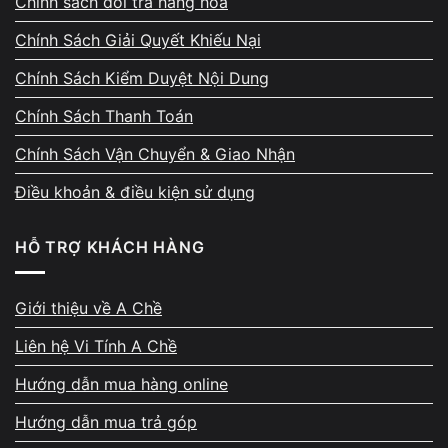
Chính sách đổi trả hàng hoá
Kiểm tra trực tiếp – tư vấn cấu
Chính Sách Giải Quyết Khiếu Nại
hình trước khi nâng cấp
Chính Sách Kiểm Duyệt Nội Dung
Chính Sách Thanh Toán
Máy được kiểm tra trực tiếp trước mặt khách
hàng. Kỹ thuật sẽ đánh giá tình trạng phần cứng,
Chính Sách Vận Chuyển & Giao Nhận
khả năng nâng cấp, giới hạn bo mạch, sau đó tư
vấn phương án SSD, RAM, CPU phù hợp nhất với
Điều khoản & điều kiện sử dụng
nhu cầu sử dụng và ngân sách. Tất cả chi phí
được báo rõ ràng trước khi thực hiện.
HỖ TRỢ KHÁCH HÀNG
Giới thiệu về A Chề
Liên hệ Vi Tính A Chề
Hướng dẫn mua hàng online
Quy trình minh bạch – không
Hướng dẫn mua trả góp
phát sinh chi phí