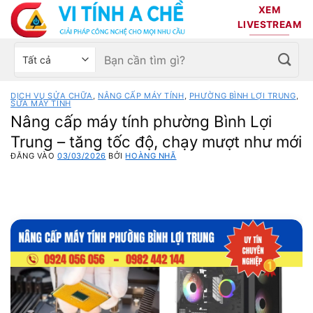
Bỏ
XEM
qua
LIVESTREAM
nội
Tìm
Chọn
dung
kiếm:
danh
mục
DỊCH VỤ SỬA CHỮA
,
NÂNG CẤP MÁY TÍNH
,
PHƯỜNG BÌNH LỢI TRUNG
,
sản
SỬA MÁY TÍNH
Nâng cấp máy tính phường Bình Lợi
phẩm
Trung – tăng tốc độ, chạy mượt như mới
ĐĂNG VÀO
03/03/2026
BỞI
HOÀNG NHÃ