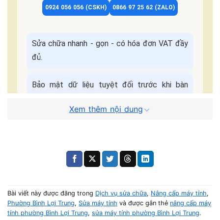
0924 056 056 (CSKH)
0866 97 25 62 (ZALO)
Sửa chữa nhanh - gọn - có hóa đơn VAT đầy
đủ.
Bảo mật dữ liệu tuyệt đối trước khi bàn
giao.
Xem thêm nội dung
Bảo hành đầy đủ, hỗ trợ chu đáo sau khi sửa
chữa.
Cam kết dịch
Báo giá minh bạch - Không
vụ:
ép giá.
Bài viết này được đăng trong
Dịch vụ sửa chữa
,
Nâng cấp máy tính
,
Phường Bình Lợi Trung
,
Sửa máy tính
và được gắn thẻ
nâng cấp máy
Quy Trình Sửa Máy Tận Nơi
tính phường Bình Lợi Trung
,
sửa máy tính phường Bình Lợi Trung
.