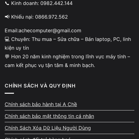
Chơi tốt nhiều tựa game online phổ biến
📞 Kinh doanh: 0982.442.144
📢 Khiếu nại: 0866.972.562
Email:achecomputer@gmail.com
Kinh nghiệm nâng cấp thực tế
💻 Chuyên: Thu mua – Sửa chữa – Bán laptop, PC, linh
- tối ưu đúng cấu hình
kiện uy tín
💬 Hơn 20 năm kinh nghiệm trong lĩnh vực máy tính –
Vi Tính A Chề có hơn 10 năm kinh nghiệm trong
cam kết phục vụ tận tâm & minh bạch.
lĩnh vực nâng cấp máy tính, laptop, PC. Chúng tôi
chuyên xử lý các nhu cầu nâng cấp SSD, RAM,
CPU, VGA, thay pin, tối ưu hiệu năng cho máy
CHÍNH SÁCH VÀ QUY ĐỊNH
văn phòng, đồ họa, gaming. Mỗi ca nâng cấp đều
được kiểm tra kỹ khả năng tương thích để đảm
bảo máy chạy ổn định, bền bỉ lâu dài.
Chính sách bảo hành tại A Chề
Chính sách bảo mật thông tin cá nhân
Chính Sách Xóa Dữ Liệu Người Dùng