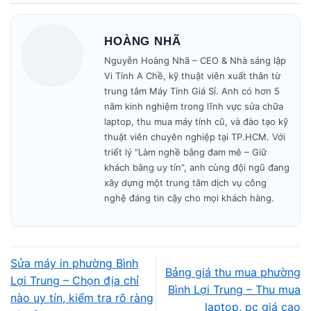
📌 Điền form, kỹ thuật viên liên hệ trong
5 phút
.
HOÀNG NHÃ
🚗 Có mặt tại nhà khách trong
30–45 phút
.
Nguyễn Hoàng Nhã – CEO & Nhà sáng lập
Vi Tính A Chề, kỹ thuật viên xuất thân từ
trung tâm Máy Tính Giá Sỉ. Anh có hơn 5
🔧 Kiểm tra – báo giá – sửa nhanh trong ngày.
năm kinh nghiệm trong lĩnh vực sửa chữa
laptop, thu mua máy tính cũ, và đào tạo kỹ
🎁 Bảo hành minh bạch – không phát sinh phí.
thuật viên chuyên nghiệp tại TP.HCM. Với
triết lý “Làm nghề bằng đam mê – Giữ
Mở cửa: 09h00 – 19h30
mỗi ngày.
khách bằng uy tín”, anh cùng đội ngũ đang
xây dựng một trung tâm dịch vụ công
nghệ đáng tin cậy cho mọi khách hàng.
Sửa máy in phường Bình
Bảng giá thu mua phường
Lợi Trung – Chọn địa chỉ
Bình Lợi Trung – Thu mua
nào uy tín, kiểm tra rõ ràng
laptop, pc giá cao