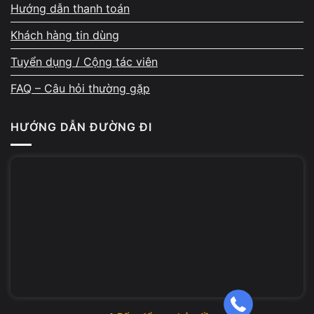
Hướng dẫn thanh toán
Quy trình nâng cấp máy tính tại A Chề luôn rõ
ràng: kiểm tra → tư vấn → báo giá → nâng cấp →
Khách hàng tin dùng
test máy → bàn giao. Tuyệt đối không phát sinh
chi phí ngoài thỏa thuận, không tự ý thay linh
Tuyển dụng / Cộng tác viên
kiện khi chưa có sự đồng ý từ khách hàng.
FAQ – Câu hỏi thường gặp
HƯỚNG DẪN ĐƯỜNG ĐI
Linh kiện nâng cấp chính hãng
– có tem bảo hành
Toàn bộ SSD, RAM, pin, linh kiện nâng cấp tại Vi
Tính A Chề đều có nguồn gốc rõ ràng, tem bảo
hành đầy đủ. Khách được xem trực tiếp linh kiện
trước khi lắp đặt, đảm bảo đúng loại – đúng dung
lượng – đúng chuẩn tương thích với máy.