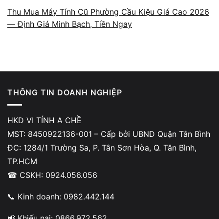
Thu Mua Máy Tính Cũ Phường Cầu Kiệu Giá Cao 2026
Màn hình còn hiển thị tốt, không lỗi nặng sẽ
— Định Giá Minh Bạch, Tiền Ngay
được ưu tiên định giá cao hơn.
THÔNG TIN DOANH NGHIỆP
Quy trình kiểm tra và định giá
màn hình
HKD VI TÍNH A CHỀ
MST: 8450922136-001 – Cấp bởi UBND Quận Tân Bình
Màn hình được test hiển thị toàn khung, kiểm
ĐC: 1284/1 Trường Sa, P. Tân Sơn Hòa, Q. Tân Bình,
tra điểm chết, sọc màn, độ sáng và ngoại
TP.HCM
hình. Giá thu mua được đưa ra dựa trên tình
☎ CSKH: 0924.056.056
trạng thực tế và mặt bằng giá thị trường.
📞 Kinh doanh: 0982.442.144
📢 Khiếu nại: 0866.972.562