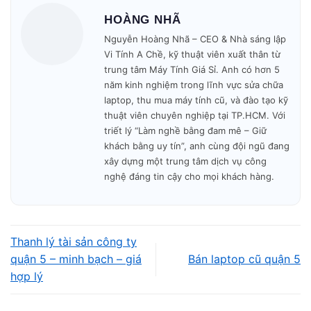
🔧 Kiểm tra – báo giá – sửa nhanh trong ngày.
HOÀNG NHÃ
Nguyễn Hoàng Nhã – CEO & Nhà sáng lập
🎁 Bảo hành minh bạch – không phát sinh phí.
Vi Tính A Chề, kỹ thuật viên xuất thân từ
trung tâm Máy Tính Giá Sỉ. Anh có hơn 5
Mở cửa: 09h00 – 19h30
mỗi ngày.
năm kinh nghiệm trong lĩnh vực sửa chữa
laptop, thu mua máy tính cũ, và đào tạo kỹ
thuật viên chuyên nghiệp tại TP.HCM. Với
triết lý “Làm nghề bằng đam mê – Giữ
khách bằng uy tín”, anh cùng đội ngũ đang
xây dựng một trung tâm dịch vụ công
nghệ đáng tin cậy cho mọi khách hàng.
Thanh lý tài sản công ty
quận 5 – minh bạch – giá
Bán laptop cũ quận 5
hợp lý
Vì sao nên bán màn