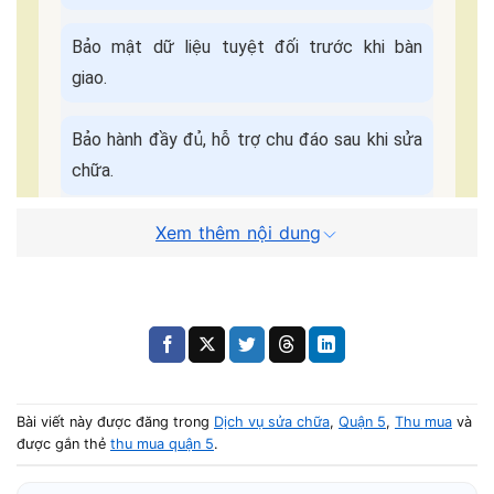
Bảo mật dữ liệu tuyệt đối trước khi bàn
giao.
Bảo hành đầy đủ, hỗ trợ chu đáo sau khi sửa
chữa.
Cam kết dịch
Báo giá minh bạch - Không
Xem thêm nội dung
vụ:
ép giá.
Quy Trình Sửa Máy Tận Nơi
📌 Điền form, kỹ thuật viên liên hệ trong
5 phút
.
Bài viết này được đăng trong
Dịch vụ sửa chữa
,
Quận 5
,
Thu mua
và
🚗 Có mặt tại nhà khách trong
30–45 phút
.
được gắn thẻ
thu mua quận 5
.