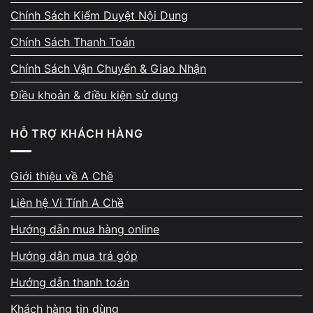
chi phí, thanh toán nhanh bằng tiền mặt hoặc
Chính Sách Kiểm Duyệt Nội Dung
chuyển khoản và hạn chế rủi ro bị ép giá.
Chính Sách Thanh Toán
Chính Sách Vận Chuyển & Giao Nhận
Điều khoản & điều kiện sử dụng
Phản hồi 5★ từ khách hàng –
HỖ TRỢ KHÁCH HÀNG
bằng chứng từ trải nghiệm
Giới thiệu về A Chề
thực tế
Liên hệ Vi Tính A Chề
Mỗi ngày, A Chề tiếp nhận 10–20 máy sửa
Hướng dẫn mua hàng online
chữa. Các đánh giá 5 sao trên Google Maps
rất đều, nhiều khách khen về kỹ thuật chuyên
Hướng dẫn mua trả góp
sâu, cách giải thích rõ ràng, thái độ hỗ trợ
Hướng dẫn thanh toán
tận tâm và quy trình minh bạch. Không ít
Khách hàng tin dùng
khách từng sửa tại A Chề sau đó đã quay lại