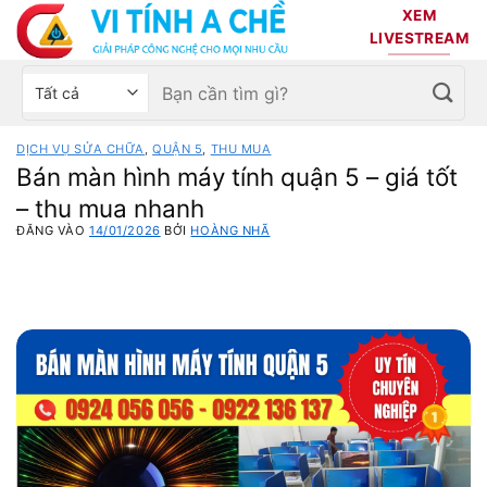
Bỏ
XEM
qua
LIVESTREAM
nội
Tìm
Chọn
dung
kiếm:
danh
mục
DỊCH VỤ SỬA CHỮA
,
QUẬN 5
,
THU MUA
sản
Bán màn hình máy tính quận 5 – giá tốt
phẩm
– thu mua nhanh
ĐĂNG VÀO
14/01/2026
BỞI
HOÀNG NHÃ