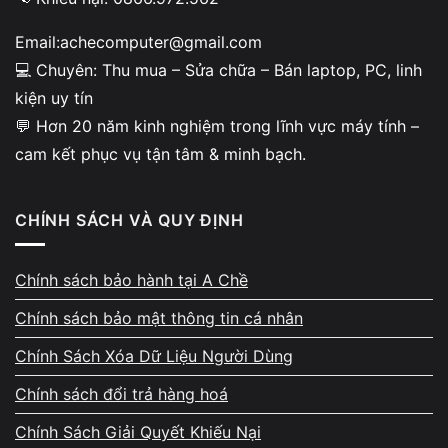
Email:achecomputer@gmail.com
Các yếu tố ảnh hưởng đến giá
💻 Chuyên: Thu mua – Sửa chữa – Bán laptop, PC, linh
kiện uy tín
bán màn hình
💬 Hơn 20 năm kinh nghiệm trong lĩnh vực máy tính –
Kích thước màn hình, độ phân giải, tần số
cam kết phục vụ tận tâm & minh bạch.
quét, thương hiệu và tình trạng hiển thị là
những yếu tố quyết định mức giá bán.
CHÍNH SÁCH VÀ QUY ĐỊNH
Chính sách bảo hành tại A Chề
Chính sách bảo mật thông tin cá nhân
Lợi ích khi bán màn hình tại
Chính Sách Xóa Dữ Liệu Người Dùng
đơn vị uy tín
Chính sách đổi trả hàng hoá
Bạn được báo giá minh bạch, không phát sinh
Chính Sách Giải Quyết Khiếu Nại