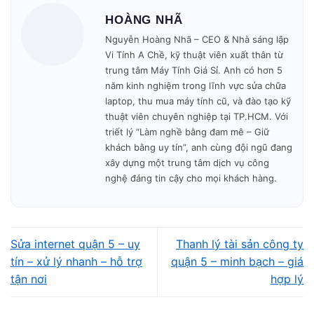
🔧 Kiểm tra – báo giá – sửa nhanh trong ngày.
HOÀNG NHÃ
Nguyễn Hoàng Nhã – CEO & Nhà sáng lập
🎁 Bảo hành minh bạch – không phát sinh phí.
Vi Tính A Chề, kỹ thuật viên xuất thân từ
trung tâm Máy Tính Giá Sỉ. Anh có hơn 5
Mở cửa: 09h00 – 19h30
mỗi ngày.
năm kinh nghiệm trong lĩnh vực sửa chữa
laptop, thu mua máy tính cũ, và đào tạo kỹ
thuật viên chuyên nghiệp tại TP.HCM. Với
triết lý “Làm nghề bằng đam mê – Giữ
khách bằng uy tín”, anh cùng đội ngũ đang
xây dựng một trung tâm dịch vụ công
nghệ đáng tin cậy cho mọi khách hàng.
Sửa internet quận 5 – uy
Thanh lý tài sản công ty
tín – xử lý nhanh – hỗ trợ
quận 5 – minh bạch – giá
tận nơi
hợp lý
Vì sao nên chọn dịch