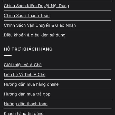
Chính Sách Kiểm Duyệt Nội Dung
phục, không sao chép hay chia sẻ ngoài
phạm vi cho phép và chỉ bàn giao cho chủ sở
Chính Sách Thanh Toán
hữu.
Chính Sách Vận Chuyển & Giao Nhận
Điều khoản & điều kiện sử dụng
HỖ TRỢ KHÁCH HÀNG
Phản hồi 5★ từ khách hàng –
Giới thiệu về A Chề
bằng chứng từ trải nghiệm
Liên hệ Vi Tính A Chề
thực tế
Hướng dẫn mua hàng online
Mỗi ngày, A Chề tiếp nhận 10–20 máy sửa
Hướng dẫn mua trả góp
chữa. Các đánh giá 5 sao trên Google Maps
rất đều, nhiều khách khen về kỹ thuật chuyên
Hướng dẫn thanh toán
sâu, cách giải thích rõ ràng, thái độ hỗ trợ
Khách hàng tin dùng