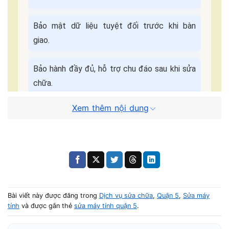
Bảo mật dữ liệu tuyệt đối trước khi bàn
giao.
Bảo hành đầy đủ, hỗ trợ chu đáo sau khi sửa
chữa.
Xem thêm nội dung
Cam kết dịch
Báo giá minh bạch - Không
vụ:
ép giá.
Quy Trình Sửa Máy Tận Nơi
📌 Điền form, kỹ thuật viên liên hệ trong
5 phút
.
Bài viết này được đăng trong
Dịch vụ sửa chữa
,
Quận 5
,
Sửa máy
tính
và được gắn thẻ
sửa máy tính quận 5
.
🚗 Có mặt tại nhà khách trong
30–45 phút
.