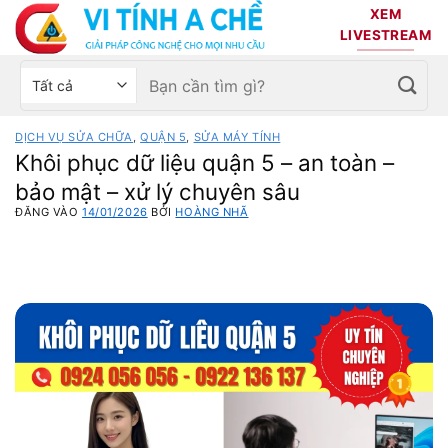
Bỏ
XEM
qua
LIVESTREAM
nội
Tìm
Chọn
dung
kiếm:
danh
mục
DỊCH VỤ SỬA CHỮA
,
QUẬN 5
,
SỬA MÁY TÍNH
sản
Khôi phục dữ liệu quận 5 – an toàn –
phẩm
bảo mật – xử lý chuyên sâu
ĐĂNG VÀO
14/01/2026
BỞI
HOÀNG NHÃ