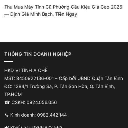
phần cứng, sau đó trích xuất dữ liệu bằng
Thu Mua Máy Tính Cũ Phường Cầu Kiệu Giá Cao 2026
công cụ chuyên dụng nhằm tối đa tỷ lệ phục
— Định Giá Minh Bạch, Tiền Ngay
hồi.
THÔNG TIN DOANH NGHIỆP
Các thiết bị lưu trữ hỗ trợ khôi
HKD VI TÍNH A CHỀ
phục dữ liệu
MST: 8450922136-001 – Cấp bởi UBND Quận Tân Bình
Hỗ trợ ổ cứng HDD/SSD, USB, thẻ nhớ máy
ĐC: 1284/1 Trường Sa, P. Tân Sơn Hòa, Q. Tân Bình,
ảnh, ổ cứng di động và các thiết bị lưu trữ
TP.HCM
phổ biến khác. Mỗi loại có phương pháp xử
☎ CSKH: 0924.056.056
lý riêng để giảm rủi ro.
📞 Kinh doanh: 0982.442.144
📢 Khiếu nại: 0866.972.562