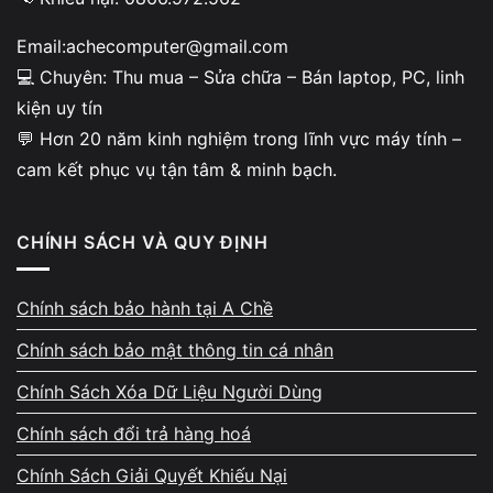
Email:achecomputer@gmail.com
💻 Chuyên: Thu mua – Sửa chữa – Bán laptop, PC, linh
Những lỗi mất dữ liệu thường
kiện uy tín
gặp
💬 Hơn 20 năm kinh nghiệm trong lĩnh vực máy tính –
cam kết phục vụ tận tâm & minh bạch.
Xóa nhầm file, format nhanh, lỗi phân vùng, ổ
đĩa báo RAW, USB không nhận hoặc máy
CHÍNH SÁCH VÀ QUY ĐỊNH
không truy cập được dữ liệu.
Chính sách bảo hành tại A Chề
Chính sách bảo mật thông tin cá nhân
Chính Sách Xóa Dữ Liệu Người Dùng
Cam kết bảo mật dữ liệu khách
Chính sách đổi trả hàng hoá
hàng
Chính Sách Giải Quyết Khiếu Nại
Dữ liệu chỉ được sử dụng cho mục đích khôi