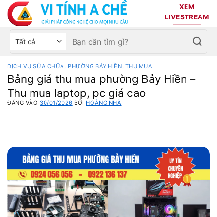
Bỏ
XEM
qua
LIVESTREAM
nội
Tìm
Chọn
dung
kiếm:
danh
mục
DỊCH VỤ SỬA CHỮA
,
PHƯỜNG BẢY HIỀN
,
THU MUA
sản
Bảng giá thu mua phường Bảy Hiền –
phẩm
Thu mua laptop, pc giá cao
ĐĂNG VÀO
30/01/2026
BỞI
HOÀNG NHÃ