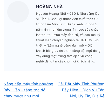
HOÀNG NHÃ
🔧 Kiểm tra – báo giá – sửa nhanh trong ngày.
Nguyễn Hoàng Nhã – CEO & Nhà sáng lập
Vi Tính A Chề, kỹ thuật viên xuất thân từ
🎁 Bảo hành minh bạch – không phát sinh phí.
trung tâm Máy Tính Giá Sỉ. Anh có hơn 5
năm kinh nghiệm trong lĩnh vực sửa chữa
Mở cửa: 09h00 – 19h30
mỗi ngày.
laptop, thu mua máy tính cũ, và đào tạo kỹ
thuật viên chuyên nghiệp tại TP.HCM. Với
triết lý “Làm nghề bằng đam mê – Giữ
khách bằng uy tín”, anh cùng đội ngũ đang
xây dựng một trung tâm dịch vụ công
nghệ đáng tin cậy cho mọi khách hàng.
Nâng cấp máy tính phường
Cài Đặt Máy Tính Phường
Bảy Hiền – tăng tốc độ,
Bảy Hiền – Dịch Vụ Tận
chạy mượt như mới
Nơi, Uy Tín, Giá Rẻ
Vì sao khách hàng