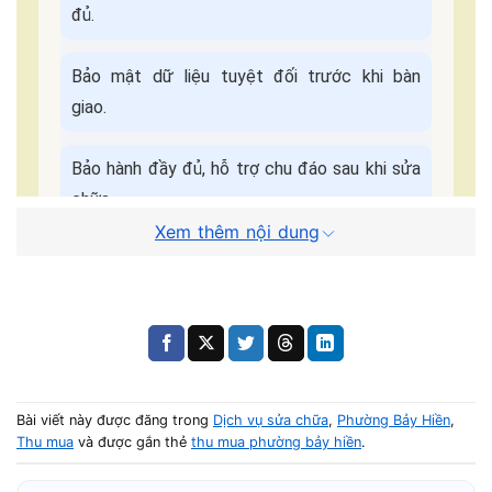
đủ.
Bảo mật dữ liệu tuyệt đối trước khi bàn
giao.
Bảo hành đầy đủ, hỗ trợ chu đáo sau khi sửa
chữa.
Xem thêm nội dung
Cam kết dịch
Báo giá minh bạch - Không
vụ:
ép giá.
Quy Trình Sửa Máy Tận Nơi
📌 Điền form, kỹ thuật viên liên hệ trong
5 phút
.
Bài viết này được đăng trong
Dịch vụ sửa chữa
,
Phường Bảy Hiền
,
Thu mua
và được gắn thẻ
thu mua phường bảy hiền
.
🚗 Có mặt tại nhà khách trong
30–45 phút
.