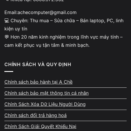
Email:achecomputer@gmail.com
💻 Chuyên: Thu mua – Sửa chữa – Bán laptop, PC, linh
kiện uy tín
💬 Hơn 20 năm kinh nghiệm trong lĩnh vực máy tính –
Minh bạch khi kiểm tra –
cam kết phục vụ tận tâm & minh bạch.
không ép giá
Khách được xem trực tiếp quy trình test phần
CHÍNH SÁCH VÀ QUY ĐỊNH
cứng: SSD, bàn phím, cổng kết nối, pin, độ
nóng, màn hình và hoạt động tổng thể. Tình
Chính sách bảo hành tại A Chề
trạng máy được giải thích chi tiết và dễ hiểu.
Chính sách bảo mật thông tin cá nhân
A Chề tuyệt đối không tạo lý do không chính
Chính Sách Xóa Dữ Liệu Người Dùng
xác để đẩy giá thu mua xuống thấp hơn thực
tế.
Chính sách đổi trả hàng hoá
Chính Sách Giải Quyết Khiếu Nại