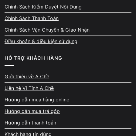
Chính Sách Kiểm Duyệt Nội Dung
Chính Sách Thanh Toán
Thanh toán ngay – đủ – có
Chính Sách Vận Chuyển & Giao Nhận
biên nhận rõ ràng
Điều khoản & điều kiện sử dụng
Sau khi thống nhất giá, tiền được thanh toán
HỖ TRỢ KHÁCH HÀNG
ngay bằng tiền mặt hoặc chuyển khoản. Biên
nhận thu mua thể hiện đầy đủ cấu hình, mức
giá, thời gian và thông tin đối soát. Máy
Giới thiệu về A Chề
không bị giữ lại chờ xử lý, không hẹn sang
Liên hệ Vi Tính A Chề
ngày hôm sau. Cam kết giao dịch rõ ràng từ
Hướng dẫn mua hàng online
đầu đến cuối.
Hướng dẫn mua trả góp
Hướng dẫn thanh toán
Khách hàng tin dùng