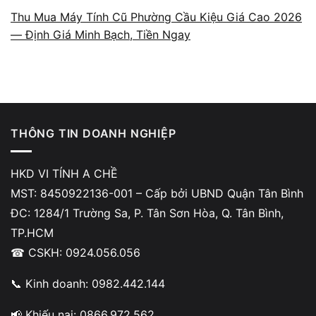
Thu Mua Máy Tính Cũ Phường Cầu Kiệu Giá Cao 2026
— Định Giá Minh Bạch, Tiền Ngay
Báo giá theo cấu hình và tình
THÔNG TIN DOANH NGHIỆP
trạng thật
A Chề định giá dựa trên các yếu tố thực tế
HKD VI TÍNH A CHỀ
gồm CPU, RAM, SSD, VGA, cycle pin, tình
MST: 8450922136-001 – Cấp bởi UBND Quận Tân Bình
trạng ngoại hình và lịch sử sửa chữa (nếu có).
ĐC: 1284/1 Trường Sa, P. Tân Sơn Hòa, Q. Tân Bình,
Toàn bộ quá trình kiểm tra diễn ra minh bạch
TP.HCM
tại cửa hàng, khách được đối chiếu từng hạng
☎ CSKH: 0924.056.056
mục trước khi đưa ra mức giá. Không có
📞 Kinh doanh: 0982.442.144
chuyện báo giá mập mờ hoặc dùng lỗi nhẹ để
giảm mạnh giá trị máy.
📢 Khiếu nại: 0866.972.562