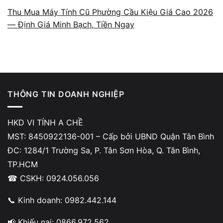
quyết định thay thế.
Thu Mua Máy Tính Cũ Phường Cầu Kiệu Giá Cao 2026
— Định Giá Minh Bạch, Tiền Ngay
Những lỗi thường gặp khi máy
THÔNG TIN DOANH NGHIỆP
in sắp hết mực
HKD VI TÍNH A CHỀ
Bản in mờ, có vệt trắng, chữ không đều hoặc
MST: 8450922136-001 – Cấp bởi UBND Quận Tân Bình
xuất hiện đốm đen là những dấu hiệu điển
ĐC: 1284/1 Trường Sa, P. Tân Sơn Hòa, Q. Tân Bình,
hình. Một số máy còn báo lỗi trực tiếp như
TP.HCM
“toner low” hoặc “replace toner”.
☎ CSKH: 0924.056.056
📞 Kinh doanh: 0982.442.144
📢 Khiếu nại: 0866.972.562