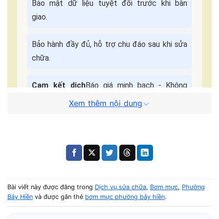
Bảo mật dữ liệu tuyệt đối trước khi bàn
giao.
Bảo hành đầy đủ, hỗ trợ chu đáo sau khi sửa
chữa.
Cam kết dịch
Báo giá minh bạch - Không
vụ:
ép giá.
Xem thêm nội dung
Quy Trình Sửa Máy Tận Nơi
📌 Điền form, kỹ thuật viên liên hệ trong
5 phút
.
🚗 Có mặt tại nhà khách trong
30–45 phút
.
Bài viết này được đăng trong
Dịch vụ sửa chữa
,
Bơm mực
,
Phường
Bảy Hiền
và được gắn thẻ
bơm mực phường bảy hiền
.
🔧 Kiểm tra – báo giá – sửa nhanh trong ngày.