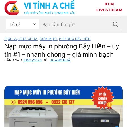
Bỏ
XEM
qua
LIVESTREAM
nội
Tìm
Chọn
dung
kiếm:
danh
mục
DỊCH VỤ SỬA CHỮA
,
BƠM MỰC
,
PHƯỜNG BẢY HIỀN
sản
Nạp mực máy in phường Bảy Hiền – uy
phẩm
tín #1 – nhanh chóng – giá minh bạch
ĐĂNG VÀO
31/01/2026
BỞI
HOÀNG NHÃ