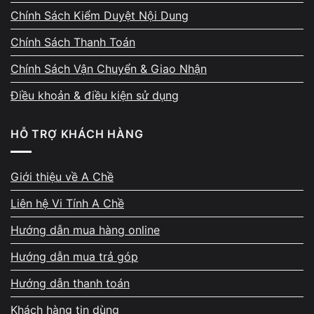
Đơn vị có kinh nghiệm sẽ dùng mực tương
Chính Sách Kiểm Duyệt Nội Dung
thích, kiểm tra linh kiện kỹ và giúp kéo dài
tuổi thọ hộp mực. Đồng thời, quy trình thực
Chính Sách Thanh Toán
hiện công khai giúp bạn yên tâm về chất
Chính Sách Vận Chuyển & Giao Nhận
lượng.
Điều khoản & điều kiện sử dụng
HỖ TRỢ KHÁCH HÀNG
Giới thiệu về A Chề
Phản hồi 5★ từ khách hàng –
Liên hệ Vi Tính A Chề
bằng chứng từ trải nghiệm
Hướng dẫn mua hàng online
thực tế
Hướng dẫn mua trả góp
Mỗi ngày, A Chề tiếp nhận 10–20 máy sửa
Hướng dẫn thanh toán
chữa. Các đánh giá 5 sao trên Google Maps
rất đều, nhiều khách khen về kỹ thuật chuyên
Khách hàng tin dùng