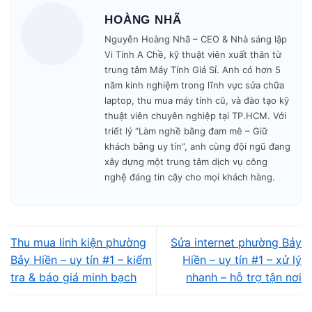
🎁 Bảo hành minh bạch – không phát sinh phí.
HOÀNG NHÃ
Nguyễn Hoàng Nhã – CEO & Nhà sáng lập
Mở cửa: 09h00 – 19h30
mỗi ngày.
Vi Tính A Chề, kỹ thuật viên xuất thân từ
trung tâm Máy Tính Giá Sỉ. Anh có hơn 5
năm kinh nghiệm trong lĩnh vực sửa chữa
laptop, thu mua máy tính cũ, và đào tạo kỹ
thuật viên chuyên nghiệp tại TP.HCM. Với
triết lý “Làm nghề bằng đam mê – Giữ
khách bằng uy tín”, anh cùng đội ngũ đang
xây dựng một trung tâm dịch vụ công
nghệ đáng tin cậy cho mọi khách hàng.
Thu mua linh kiện phường
Sửa internet phường Bảy
Vì sao nên chọn Vi
Bảy Hiền – uy tín #1 – kiểm
Hiền – uy tín #1 – xử lý
tra & báo giá minh bạch
nhanh – hỗ trợ tận nơi
Tính A Chề khi cần