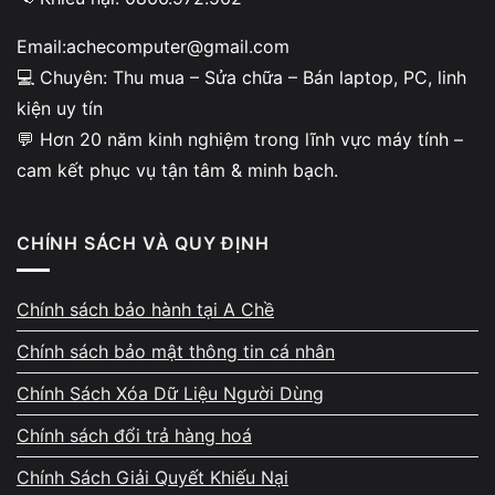
Quy trình lắp đặt và cấu hình
Email:achecomputer@gmail.com
chuẩn cho doanh nghiệp
💻 Chuyên: Thu mua – Sửa chữa – Bán laptop, PC, linh
kiện uy tín
Thiết bị được cố định chắc chắn, đi dây gọn
💬 Hơn 20 năm kinh nghiệm trong lĩnh vực máy tính –
gàng, kết nối vào hệ thống mạng nội bộ hoặc
cam kết phục vụ tận tâm & minh bạch.
WiFi. Sau đó kỹ thuật viên tiến hành cấu hình
thời gian chấm công, phân ca, tạo nhóm nhân
CHÍNH SÁCH VÀ QUY ĐỊNH
viên và phân quyền quản trị.
Chính sách bảo hành tại A Chề
Chính sách bảo mật thông tin cá nhân
Chính Sách Xóa Dữ Liệu Người Dùng
Lợi ích khi nạp mực tại đơn vị
Chính sách đổi trả hàng hoá
uy tín
Chính Sách Giải Quyết Khiếu Nại