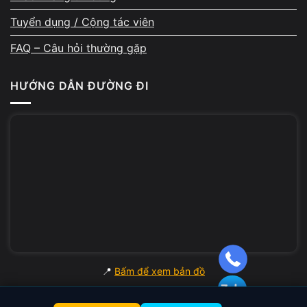
sâu, cách giải thích rõ ràng, thái độ hỗ trợ
Tuyển dụng / Cộng tác viên
tận tâm và quy trình minh bạch. Không ít
FAQ – Câu hỏi thường gặp
khách từng sửa tại A Chề sau đó đã quay lại
hoặc giới thiệu người quen – đó là thước đo
HƯỚNG DẪN ĐƯỜNG ĐI
rõ ràng nhất về chất lượng dịch vụ.Xem thêm:
đánh giá thực tế trên Google Map
Thông tin minh bạch
Vi Tính A Chề
MST 8450922136-001
📍
Bấm để xem bản đồ
Đại diện: Nguyễn Hoàng Nhã
1284/1 Trường Sa, Tân Sơn Hòa, TP.HCM