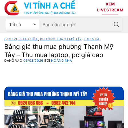
Bỏ
XEM
qua
LIVESTREAM
nội
Tìm
Chọn
dung
kiếm:
danh
mục
DỊCH VỤ SỬA CHỮA
,
PHƯỜNG THẠNH MỸ TÂY
,
THU MUA
sản
Bảng giá thu mua phường Thạnh Mỹ
phẩm
Tây – Thu mua laptop, pc giá cao
ĐĂNG VÀO
05/03/2026
BỞI
HOÀNG NHÃ