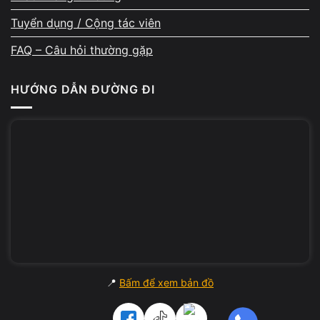
Tuyển dụng / Cộng tác viên
Hỗ trợ đổi máy nếu cần nâng
FAQ – Câu hỏi thường gặp
cấp
HƯỚNG DẪN ĐƯỜNG ĐI
Nhiều khách bán máy để lên đời cấu hình
mạnh hơn. A Chề hỗ trợ tư vấn model phù
hợp theo nhu cầu học tập, văn phòng, đồ hoạ
hoặc kỹ thuật. Máy mới có thể được test trực
tiếp và trừ luôn giá trị thu mua của máy cũ,
giúp tiết kiệm tối đa chi phí.
📍
Bấm để xem bản đồ
Bảo mật dữ liệu cá nhân