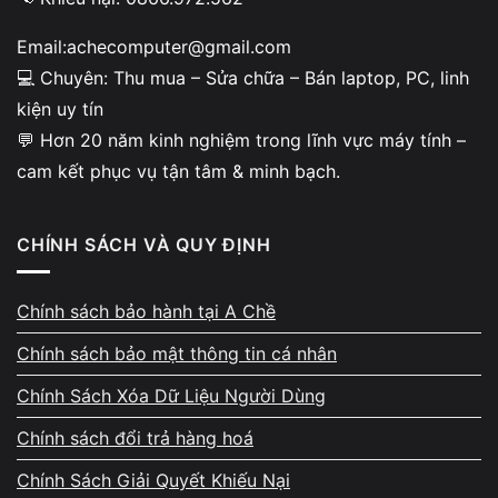
giảm mạnh giá trị máy.
Email:achecomputer@gmail.com
💻 Chuyên: Thu mua – Sửa chữa – Bán laptop, PC, linh
kiện uy tín
💬 Hơn 20 năm kinh nghiệm trong lĩnh vực máy tính –
cam kết phục vụ tận tâm & minh bạch.
Minh bạch khi kiểm tra –
không ép giá
CHÍNH SÁCH VÀ QUY ĐỊNH
Khách được xem trực tiếp quy trình test phần
cứng: SSD, bàn phím, cổng kết nối, pin, độ
Chính sách bảo hành tại A Chề
nóng, màn hình và hoạt động tổng thể. Tình
Chính sách bảo mật thông tin cá nhân
trạng máy được giải thích chi tiết và dễ hiểu.
Chính Sách Xóa Dữ Liệu Người Dùng
A Chề tuyệt đối không tạo lý do không chính
xác để đẩy giá thu mua xuống thấp hơn thực
Chính sách đổi trả hàng hoá
tế.
Chính Sách Giải Quyết Khiếu Nại