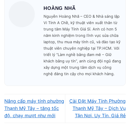
🚗 Có mặt tại nhà khách trong
30–45 phút
.
HOÀNG NHÃ
Nguyễn Hoàng Nhã – CEO & Nhà sáng lập
🔧 Kiểm tra – báo giá – sửa nhanh trong ngày.
Vi Tính A Chề, kỹ thuật viên xuất thân từ
trung tâm Máy Tính Giá Sỉ. Anh có hơn 5
🎁 Bảo hành minh bạch – không phát sinh phí.
năm kinh nghiệm trong lĩnh vực sửa chữa
laptop, thu mua máy tính cũ, và đào tạo kỹ
Mở cửa: 09h00 – 19h30
mỗi ngày.
thuật viên chuyên nghiệp tại TP.HCM. Với
triết lý “Làm nghề bằng đam mê – Giữ
khách bằng uy tín”, anh cùng đội ngũ đang
xây dựng một trung tâm dịch vụ công
nghệ đáng tin cậy cho mọi khách hàng.
Nâng cấp máy tính phường
Cài Đặt Máy Tính Phường
Thạnh Mỹ Tây – tăng tốc
Thạnh Mỹ Tây – Dịch Vụ
độ, chạy mượt như mới
Tận Nơi, Uy Tín, Giá Rẻ