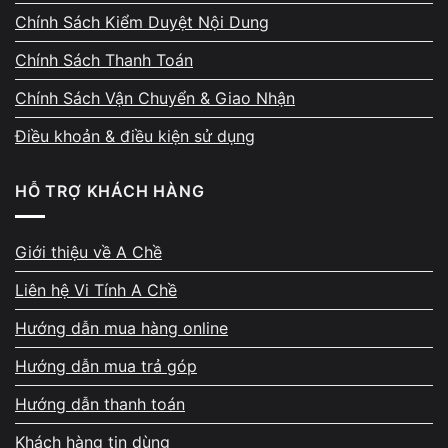
Chính Sách Kiểm Duyệt Nội Dung
Chính Sách Thanh Toán
Chính Sách Vận Chuyển & Giao Nhận
Thanh toán ngay – đủ – có
Điều khoản & điều kiện sử dụng
biên nhận rõ ràng
HỖ TRỢ KHÁCH HÀNG
Sau khi thống nhất giá, tiền được thanh toán
ngay bằng tiền mặt hoặc chuyển khoản. Biên
nhận thu mua thể hiện đầy đủ cấu hình, mức
Giới thiệu về A Chề
giá, thời gian và thông tin đối soát. Máy
Liên hệ Vi Tính A Chề
không bị giữ lại chờ xử lý, không hẹn sang
Hướng dẫn mua hàng online
ngày hôm sau. Cam kết giao dịch rõ ràng từ
đầu đến cuối.
Hướng dẫn mua trả góp
Hướng dẫn thanh toán
Khách hàng tin dùng