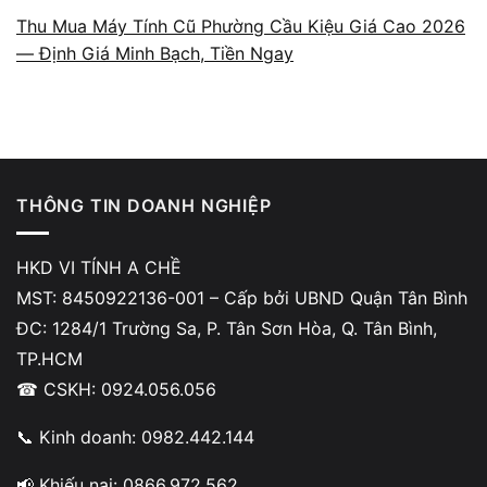
rõ ràng và cách làm việc minh bạch.
Thu Mua Máy Tính Cũ Phường Cầu Kiệu Giá Cao 2026
— Định Giá Minh Bạch, Tiền Ngay
Báo giá theo cấu hình và tình
THÔNG TIN DOANH NGHIỆP
trạng thật
HKD VI TÍNH A CHỀ
A Chề định giá dựa trên các yếu tố thực tế
MST: 8450922136-001 – Cấp bởi UBND Quận Tân Bình
gồm CPU, RAM, SSD, VGA, cycle pin, tình
ĐC: 1284/1 Trường Sa, P. Tân Sơn Hòa, Q. Tân Bình,
trạng ngoại hình và lịch sử sửa chữa (nếu có).
TP.HCM
Toàn bộ quá trình kiểm tra diễn ra minh bạch
☎ CSKH: 0924.056.056
tại cửa hàng, khách được đối chiếu từng hạng
📞 Kinh doanh: 0982.442.144
mục trước khi đưa ra mức giá. Không có
chuyện báo giá mập mờ hoặc dùng lỗi nhẹ để
📢 Khiếu nại: 0866.972.562