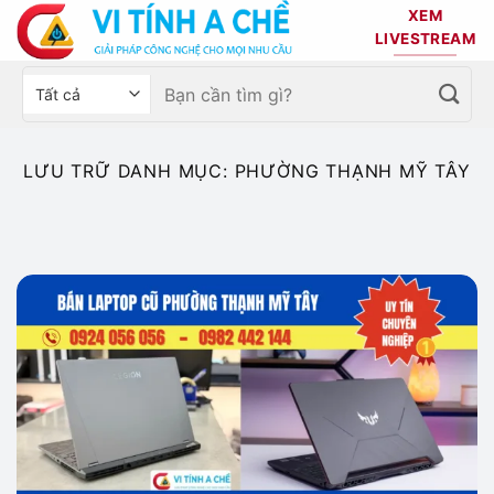
Bỏ
XEM
qua
LIVESTREAM
nội
Tìm
Chọn
dung
kiếm:
danh
mục
sản
LƯU TRỮ DANH MỤC:
PHƯỜNG THẠNH MỸ TÂY
phẩm