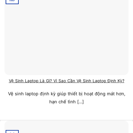
Th7
Vệ Sinh Laptop Là Gì? Vì Sao Cần Vệ Sinh Laptop Định Kỳ?
Vệ sinh laptop định kỳ giúp thiết bị hoạt động mát hơn,
hạn chế tình [...]