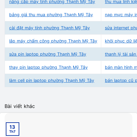
nâng cấp máy tính phường Thạnh Mỹ Tây
thu mua linh k
bảng giá thu mua phường Thạnh Mỹ Tây
nạp mực máy i
cài đặt máy tính phường Thạnh Mỹ Tây
sửa internet p
lắp máy chấm công phường Thạnh Mỹ Tây
khôi phục dữ l
sửa pin laptop phường Thạnh Mỹ Tây
thanh lý tài s
thay pin laptop phường Thạnh Mỹ Tây
bán màn hình 
làm cell pin laptop phường Thạnh Mỹ Tây
bán laptop cũ
Bài viết khác
13
Th7