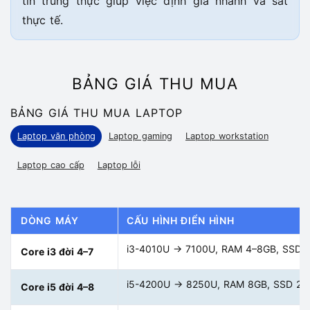
tin trung thực giúp việc định giá nhanh và sát
thực tế.
BẢNG GIÁ THU MUA
BẢNG GIÁ THU MUA LAPTOP
Laptop văn phòng
Laptop gaming
Laptop workstation
Laptop cao cấp
Laptop lỗi
DÒNG MÁY
CẤU HÌNH ĐIỂN HÌNH
i3-4010U → 7100U, RAM 4–8GB, SSD 
Core i3 đời 4–7
i5-4200U → 8250U, RAM 8GB, SSD 2
Core i5 đời 4–8