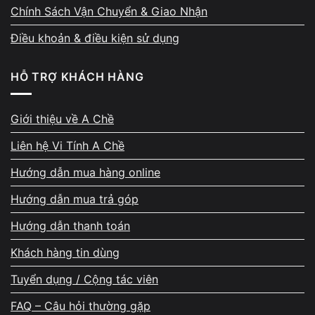
Chính Sách Vận Chuyển & Giao Nhận
Kiểm tra GPU và VRAM bằng GPU-Z
, đảm bảo đúng thông
Điều khoản & điều kiện sử dụng
số GDDR5.
Chạy Furmark 10 phút
, nhiệt độ tối đa < 70°C.
HỖ TRỢ KHÁCH HÀNG
Vệ sinh quạt Phoenix định kỳ
, tránh bụi bám làm giảm tuổi
Giới thiệu về A Chề
thọ.
Liên hệ Vi Tính A Chề
Cập nhật driver NVIDIA mới nhất
để tối ưu hiệu năng 4K.
Hướng dẫn mua hàng online
👉 Xem thêm
Dịch vụ vệ sinh – tra keo VGA tại Vi Tính A
Hướng dẫn mua trả góp
Chề
nếu bạn cần kiểm tra định kỳ. Lý do chọn Vi Tính A
Chề
Hướng dẫn thanh toán
🧑‍🔧
Kỹ thuật viên chuyên VGA, test kỹ từng sản phẩm.
Khách hàng tin dùng
💰
Giá tốt nhất khu vực Tân Bình – hàng chính hãng ASUS
Tuyển dụng / Cộng tác viên
Việt Nam.
FAQ – Câu hỏi thường gặp