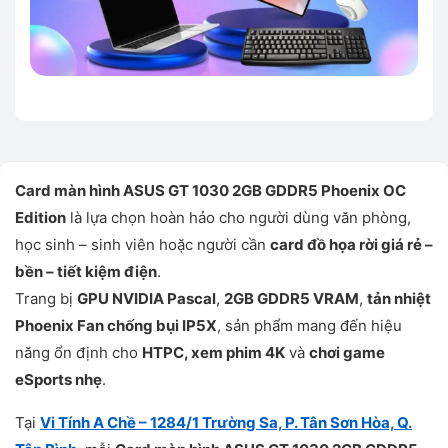
Card màn hình ASUS GT 1030 2GB GDDR5 Phoenix OC
Edition
là lựa chọn hoàn hảo cho người dùng văn phòng,
học sinh – sinh viên hoặc người cần
card đồ họa rời giá rẻ –
bền – tiết kiệm điện
.
Trang bị
GPU NVIDIA Pascal
,
2GB GDDR5 VRAM
,
tản nhiệt
Phoenix Fan chống bụi IP5X
, sản phẩm mang đến hiệu
năng ổn định cho
HTPC, xem phim 4K
và
chơi game
eSports nhẹ
.
Tại
Vi Tính A Chề – 1284/1 Trường Sa, P. Tân Sơn Hòa, Q.