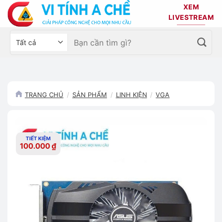
Bỏ
XEM
qua
LIVESTREAM
nội
Tìm
Chọn
dung
kiếm:
danh
mục
sản
phẩm
TRANG CHỦ
/
SẢN PHẨM
/
LINH KIỆN
/
VGA
TIẾT KIỆM
100.000
₫