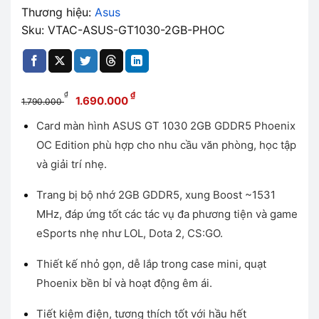
Thương hiệu:
Asus
Sku: VTAC-ASUS-GT1030-2GB-PHOC
Giá
Giá
₫
₫
1.690.000
1.790.000
gốc
hiện
Card màn hình ASUS GT 1030 2GB GDDR5 Phoenix
là:
tại
OC Edition phù hợp cho nhu cầu văn phòng, học tập
1.790.000 ₫.
là:
1.690.000 ₫.
và giải trí nhẹ.
Trang bị bộ nhớ 2GB GDDR5, xung Boost ~1531
MHz, đáp ứng tốt các tác vụ đa phương tiện và game
eSports nhẹ như LOL, Dota 2, CS:GO.
Thiết kế nhỏ gọn, dễ lắp trong case mini, quạt
Phoenix bền bỉ và hoạt động êm ái.
Tiết kiệm điện, tương thích tốt với hầu hết