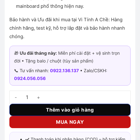
mainboard phổ thông hiện nay.
Bảo hành và Ưu đãi khi mua tại Vi Tính A Chề: Hàng
chính hãng, test kỹ, hỗ trợ lắp đặt và bảo hành nhanh
chóng.
🎁
Ưu đãi tháng này:
Miễn phí cài đặt + vệ sinh trọn
đời • Tặng balo / chuột (tùy sản phẩm)
📞 Tư vấn nhanh:
0922.136.137
• Zalo/CSKH:
0924.056.056
Card màn hình ASUS GT 1030 2GB GDDR5 Phoenix OC Editi
Thêm vào giỏ hàng
MUA NGAY
✔️ Thanh toán khi nhận hàng (COD) – hỗ trợ kiểm