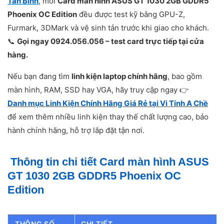
Tân Bình
, mỗi
Card màn hình ASUS GT 1030 2GB GDDR5
Phoenix OC Edition
đều được test kỹ bằng GPU-Z,
Furmark, 3DMark và vệ sinh tản trước khi giao cho khách.
📞
Gọi ngay 0924.056.056 – test card trực tiếp tại cửa
hàng.
Nếu bạn đang tìm
linh kiện laptop chính hãng
, bao gồm
màn hình, RAM, SSD hay VGA, hãy truy cập ngay 👉
Danh mục Linh Kiện Chính Hãng Giá Rẻ tại Vi Tính A Chề
để xem thêm nhiều linh kiện thay thế chất lượng cao, bảo
hành chính hãng, hỗ trợ lắp đặt tận nơi.
Thông tin chi tiết Card màn hình ASUS
GT 1030 2GB GDDR5 Phoenix OC
Edition
D
THÔNG SỐ
CHI TIẾT