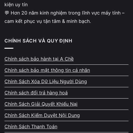
kiện uy tín
học tập
💬 Hơn 20 năm kinh nghiệm trong lĩnh vực máy tính –
Card màn hình ASUS GT 1030 2GB GDDR5 Phoenix OC
cam kết phục vụ tận tâm & minh bạch.
Edition
phù hợp cho:
Máy
HTPC xem phim 4K
nhờ khả năng giải mã HEVC/VP9
CHÍNH SÁCH VÀ QUY ĐỊNH
cứng.
Chính sách bảo hành tại A Chề
PC văn phòng cần
xuất 2 màn hình cùng lúc (HDMI + DVI)
.
Chính sách bảo mật thông tin cá nhân
Máy học sinh, sinh viên
học AutoCAD, Photoshop,
Premiere cơ bản.
Chính Sách Xóa Dữ Liệu Người Dùng
Chính sách đổi trả hàng hoá
Hệ thống nhỏ gọn tiết kiệm điện, chạy êm và bền bỉ.
Chính Sách Giải Quyết Khiếu Nại
Cách test & bảo quản Card màn hình
Chính Sách Kiểm Duyệt Nội Dung
ASUS GT 1030 2GB GDDR5 Phoenix OC
Chính Sách Thanh Toán
Edition