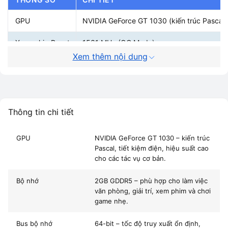
C
Đ
GPU
NVIDIA GeForce GT 1030 (kiến trúc Pascal
H
N
Xung nhịp Boost
1531 MHz (OC Mode)
Xem thêm nội dung
là
Bộ nhớ
2GB GDDR5
c
h
Bus
64-bit
h
Chuẩn giao tiếp
PCIe 3.0 x16
c
Thông tin chi tiết
n
Cổng xuất hình
HDMI 2.0, DVI-D
GPU
NVIDIA GeForce GT 1030 – kiến trúc
d
Pascal, tiết kiệm điện, hiệu suất cao
Nguồn yêu cầu
Không cần đầu phụ (30W)
c
cho các tác vụ cơ bản.
h
Tản nhiệt
Phoenix Fan – chống bụi IP5X
n
Bộ nhớ
2GB GDDR5 – phù hợp cho làm việc
văn phòng, giải trí, xem phim và chơi
ổ
Bảo hành
24 tháng chính hãng ASUS Việt Nam
game nhẹ.
đị
ti
Bus bộ nhớ
64-bit – tốc độ truy xuất ổn định,