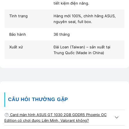
tiết kiệm điện năng.
k
đ
Tình trạng
Hàng mới 100%, chính hãng ASUS,
v
nguyên seal, full box.
t
Bảo hành
36 tháng
th
c
Xuất xứ
Đài Loan (Taiwan) – sản xuất tại
đ
Trung Quốc (Made in China)
bi
vớ
p
m
v
p
CÂU HỎI THƯỜNG GẶP
h
tậ
Card màn hình ASUS GT 1030 2GB GDDR5 Phoenix OC
gi
Edition có chơi được Liên Minh, Valorant không?
n