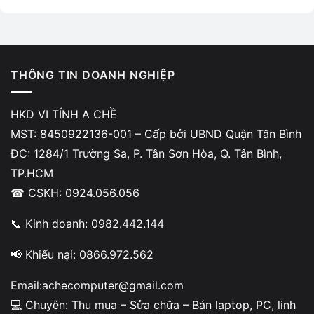
TIÊU CHÍ
GT 1030 GDDR5
GT 1030 DDR
Băng thông VRAM
48 GB/s
16 GB/s
THÔNG TIN DOANH NGHIỆP
FPS trung bình
Cao hơn ~70%
Thấp hơn rõ rệt
Công suất
30W
30W
HKD VI TÍNH A CHỀ
MST: 8450922136-001 – Cấp bởi UBND Quận Tân Bình
Hiệu năng tổng thể
Cao hơn gần gấp đôi
Thấp hơn
ĐC: 1284/1 Trường Sa, P. Tân Sơn Hòa, Q. Tân Bình,
TP.HCM
👉
Card màn hình ASUS GT 1030 2GB GDDR5 Phoenix OC
☎ CSKH: 0924.056.056
Edition
là bản đáng mua nhất nếu bạn cần VGA giá rẻ, mát,
bền, không cần nguồn phụ.
📞 Kinh doanh: 0982.442.144
Nội dung
📢 Khiếu nại: 0866.972.562
Email:achecomputer@gmail.com
💻 Chuyên: Thu mua – Sửa chữa – Bán laptop, PC, linh
Ứng dụng thực tế – HTPC, văn phòng,