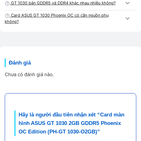
GT 1030 bản GDDR5 và DDR4 khác nhau nhiều không?
Card màn hình ASUS GT 1030 2GB GDDR5 Phoenix OC
Card ASUS GT 1030 Phoenix OC có cần nguồn phụ
Edition
có thiết kế nhỏ gọn, dễ lắp trong case mini-ITX
không?
hoặc HTPC.
👉 Nếu bạn cần VGA mạnh hơn một chút, có thể tham khảo:
Card màn hình ASUS GTX 1050 2GB
Đánh giá
Card màn hình RX 550 4GB
Chưa có đánh giá nào.
Hiệu năng Card màn hình ASUS GT
1030 2GB GDDR5 Phoenix OC Edition
Khi test tại
Vi Tính A Chề
(i3-10100F, RAM 8GB, SSD
Hãy là người đầu tiên nhận xét “Card màn
240GB),
Card màn hình ASUS GT 1030 2GB GDDR5
hình ASUS GT 1030 2GB GDDR5 Phoenix
Phoenix OC Edition
cho hiệu năng ổn định:
OC Edition (PH-GT 1030-O2GB)”