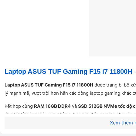
Laptop ASUS TUF Gaming F15 i7 11800H –
Laptop ASUS TUF Gaming F15 i7 11800H
được trang bị bộ xử
lý mạnh mẽ, vượt trội hơn hẳn các dòng laptop gaming khác 
Kết hợp cùng
RAM 16GB DDR4
và
SSD 512GB NVMe tốc độ 
ứng tốt từ công việc văn phòng, học tập đến gaming chuyên 
Xem thêm n
Cấu hình này giúp
ASUS TUF Gaming F15
cân mọi tác vụ – t
GTA V, Cyberpunk 2077.