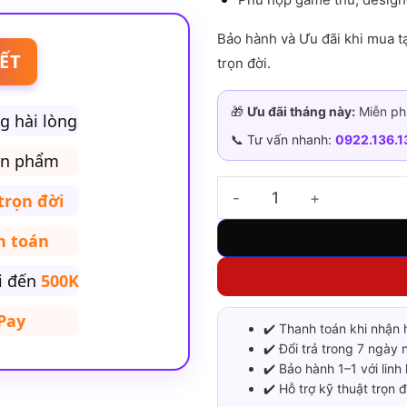
Bảo hành và Ưu đãi khi mua tạ
ẾT
trọn đời.
🎁
Ưu đãi tháng này:
Miễn phí
 hài lòng
📞 Tư vấn nhanh:
0922.136.1
ản phẩm
trọn đời
ASUS TUF Gaming F15 i7-
h toán
i đến
500K
Pay
✔️ Thanh toán khi nhận h
✔️ Đổi trả trong 7 ngày 
✔️ Bảo hành 1–1 với linh
✔️ Hỗ trợ kỹ thuật trọn 