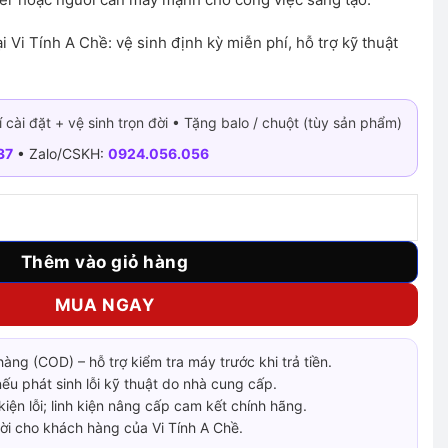
i Vi Tính A Chề: vệ sinh định kỳ miễn phí, hỗ trợ kỹ thuật
 cài đặt + vệ sinh trọn đời • Tặng balo / chuột (tùy sản phẩm)
37
• Zalo/CSKH:
0924.056.056
11800H RTX 3050 số lượng
Thêm vào giỏ hàng
MUA NGAY
àng (COD) – hỗ trợ kiểm tra máy trước khi trả tiền.
nếu phát sinh lỗi kỹ thuật do nhà cung cấp.
 kiện lỗi; linh kiện nâng cấp cam kết chính hãng.
đời cho khách hàng của Vi Tính A Chề.