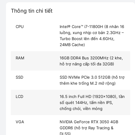
Thông tin chi tiết
CPU
Intel® Core™ i7-11800H (8 nhân 16
luồng, xung nhịp cơ bản 2.3GHz –
Turbo Boost lên đến 4.6GHz,
24MB Cache)
RAM
16GB DDR4 Bus 3200MHz (2 khe,
hỗ trợ nâng cấp tối đa 32GB)
SSD
SSD NVMe PCIe 3.0 512GB (hỗ trợ
thêm khe trống M.2 mở rộng)
LCD
16.5 inch Full HD (1920x1080), tần
số quét 144Hz, tấm nền IPS,
chống chói, viền mỏng
VGA
NVIDIA GeForce RTX 3050 4GB
GDDR6 (hỗ trợ Ray Tracing &
DLSS)