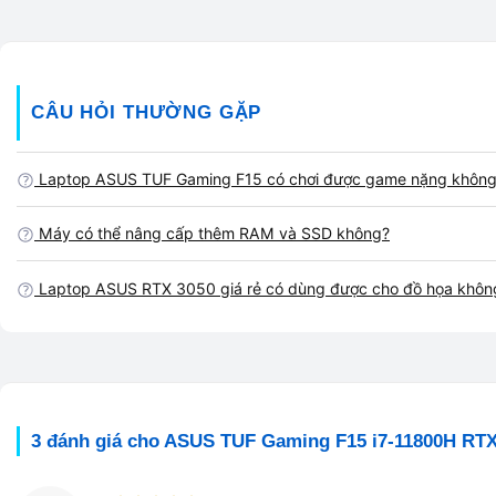
Dòng
Laptop Asus
luôn nổi bật với thiết kế gaming hầm hố, b
game thủ tin dùng.
CÂU HỎI THƯỜNG GẶP
Laptop ASUS RTX 3050 giá rẻ – Chiến ga
Laptop ASUS TUF Gaming F15 có chơi được game nặng khôn
Sức mạnh của
Laptop ASUS RTX 3050 giá rẻ
nằm ở GPU rời
Tracing, DLSS, mang lại trải nghiệm đồ họa chân thực và hiệu 
Máy có thể nâng cấp thêm RAM và SSD không?
Laptop
ASUS TUF Gaming F15
không chỉ chơi game mượt, mà 
Laptop ASUS RTX 3050 giá rẻ có dùng được cho đồ họa khôn
Premiere, AutoCAD, SolidWorks, Revit,…
Đây là chiếc
laptop gaming dưới 15 triệu
hiếm hoi được trang
Nội dung
3 đánh giá cho
ASUS TUF Gaming F15 i7-11800H RTX
Ngoài ra, nếu bạn làm việc trong môi trường kỹ thuật hoặc r