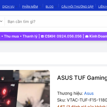
DỊCH VỤ
PHẦN MỀM
BLOG
CÂU HỎI THƯỜNG GẶP
LIÊN 
Tìm
kiếm:
 Thanh lý | ☎️
CSKH:
0924.056.056 | 💼
Kinh Doanh:
0982.442
ASUS TUF Gaming
Thương hiệu:
Asus
Sku: VTAC-TUF-F15-118
4.67
(
3
đánh giá của khách