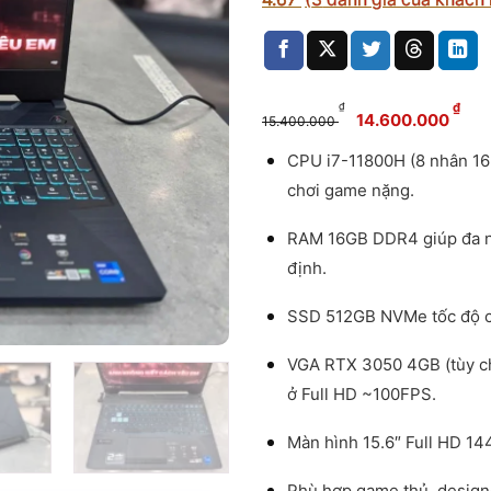
Giá
Gi
₫
₫
14.600.000
15.400.000
gốc
hi
CPU i7-11800H (8 nhân 16 
là:
tạ
chơi game nặng.
15.400.0
là
14
RAM 16GB DDR4 giúp đa n
định.
SSD 512GB NVMe tốc độ c
VGA RTX 3050 4GB (tùy ch
ở Full HD ~100FPS.
Màn hình 15.6″ Full HD 144
Phù hợp game thủ, design