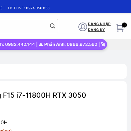
HỆ
HOTLINE : 0924 056 056
ĐĂNG NHẬP
0
ĐĂNG KÝ
.144 | ⚠️
Phản Ánh:
0866.972.562 | 🚀
Uy tín – Nhanh chóng –
 F15 i7-11800H RTX 3050
00H
 hàng)