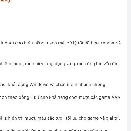
á
ện
luồng) cho hiệu năng mạnh mẽ, xử lý tốt đồ họa, render và
i
00 ₫.
:
.600.000 ₫.
hiệm mượt, mở nhiều ứng dụng và game cùng lúc vẫn ổn
ao, khởi động Windows và phần mềm nhanh chóng.
ọn theo dòng F15) cho khả năng chơi mượt các game AAA
Hz hiển thị mượt, màu sắc tươi, tối ưu cho game và giải trí.
er hoặc người cần máy mạnh cho công việc sáng tạo.