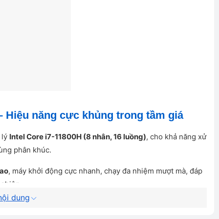
 Hiệu năng cực khủng trong tầm giá
 lý
Intel Core i7-11800H (8 nhân, 16 luồng)
, cho khả năng xử
cùng phân khúc.
cao
, máy khởi động cực nhanh, chạy đa nhiệm mượt mà, đáp
nghiệp.
ội dung
ừ render video, thiết kế 3D đến chơi game nặng như PUBG,