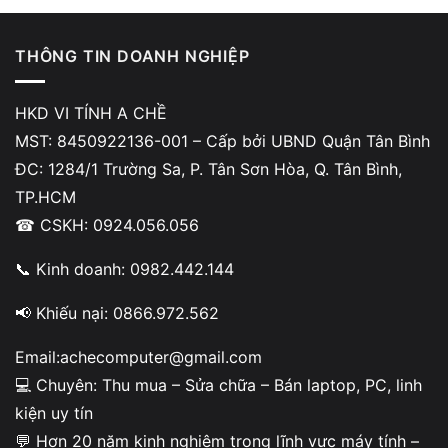
CPU luôn hiển thị 90–100% trong Task Manager
THÔNG TIN DOANH NGHIỆP
HKD VI TÍNH A CHỀ
MST: 8450922136-001 – Cấp bởi UBND Quận Tân Bình
ĐC: 1284/1 Trường Sa, P. Tân Sơn Hòa, Q. Tân Bình,
TP.HCM
☎ CSKH: 0924.056.056
📞 Kinh doanh: 0982.442.144
📢 Khiếu nại: 0866.972.562
Người dùng có thể kiểm tra nhanh bằng:
Email:achecomputer@gmail.com
Ctrl + Shift + Esc
💻 Chuyên: Thu mua – Sửa chữa – Bán laptop, PC, linh
Mở Task Manager
kiện uy tín
💬 Hơn 20 năm kinh nghiệm trong lĩnh vực máy tính –
Quan sát mục CPU