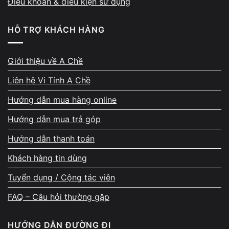
Điều khoản & điều kiện sử dụng
Đây cũng là lý do nhiều laptop sau thời gian dài sử dụng
HỖ TRỢ KHÁCH HÀNG
bắt đầu xuất hiện tình trạng giật lag dù cấu hình chưa quá
cũ.
Giới thiệu về A Chề
Liên hệ Vi Tính A Chề
Nguyên nhân khiến CPU laptop chạy
100%
Hướng dẫn mua hàng online
Hướng dẫn mua trả góp
Quá nhiều ứng dụng chạy nền
Hướng dẫn thanh toán
Sau thời gian dài sử dụng, Windows thường xuất hiện
Khách hàng tin dùng
thêm:
Tuyển dụng / Cộng tác viên
Startup app
FAQ – Câu hỏi thường gặp
Phần mềm tự khởi động
HƯỚNG DẪN ĐƯỜNG ĐI
Ứng dụng đồng bộ dữ liệu