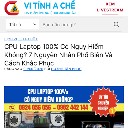
Bỏ
XEM
qua
LIVESTREAM
nội
Tìm
Chọn
dung
kiếm:
danh
mục
DỊCH VỤ SỬA CHỮA
sản
CPU Laptop 100% Có Nguy Hiểm
phẩm
Không? 7 Nguyên Nhân Phổ Biến Và
Cách Khắc Phục
ĐĂNG VÀO
09/05/2026
BỞI
HUỲNH TẤN PHÚC