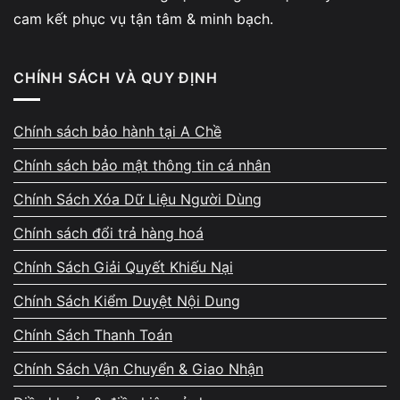
cam kết phục vụ tận tâm & minh bạch.
Nếu CPU thường xuyên:
90%
CHÍNH SÁCH VÀ QUY ĐỊNH
95%
Chính sách bảo hành tại A Chề
hoặc 100%
Chính sách bảo mật thông tin cá nhân
ngay cả khi chỉ mở tác vụ cơ bản thì hệ thống đang có
dấu hiệu hoạt động quá tải.
Chính Sách Xóa Dữ Liệu Người Dùng
Chính sách đổi trả hàng hoá
Game hoặc phần mềm hoạt động thiếu ổn định
Chính Sách Giải Quyết Khiếu Nại
Khi CPU liên tục full load:
Chính Sách Kiểm Duyệt Nội Dung
FPS dễ tụt
Chính Sách Thanh Toán
Game phản hồi chậm
Chính Sách Vận Chuyển & Giao Nhận
Phần mềm đồ họa hoạt động thiếu ổn định