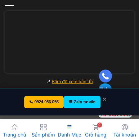
Tiện ích chạy nền liên tục
Điều này khiến CPU phải xử lý nhiều tiến trình hơn dù
người dùng không mở nhiều ứng dụng.
Cách xử lý phù hợp
Tắt startup app không cần thiết
Gỡ phần mềm ít sử dụng
📍
Bấm để xem bản đồ
Kiểm tra Task Manager định kỳ
×
📞 0924.056.056
💬 Zalo tư vấn
Windows Update hoặc antivirus hoạt động liên
tục
0
Một số tiến trình hệ thống có thể sử dụng CPU khá cao
Danh Mục
Trang chủ
Sản phẩm
Giỏ hàng
Tài khoản
trong thời gian ngắn.