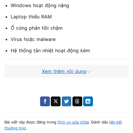
Windows hoạt động nặng
Laptop thiếu RAM
Ổ cứng phản hồi chậm
Virus hoặc malware
Hệ thống tản nhiệt hoạt động kém
Xem thêm nội dung
Dấu hiệu cho thấy CPU laptop đang full
load
Không phải lúc nào CPU 100% cũng dễ nhận biết ngay từ
đầu.
Tuy nhiên, nếu laptop xuất hiện các biểu hiện dưới đây,
Bài viết này được đăng trong
Dịch vụ sửa chữa
. Đánh dấu
liên kết
khả năng cao hệ thống đang bị quá tải CPU.
thường trực
.