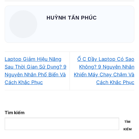
Laptop nóng và quạt quay lớn liên tục
HUỲNH TẤN PHÚC
Laptop Giảm Hiệu Năng
Ổ C Đầy Laptop Có Sao
Sau Thời Gian Sử Dụng? 9
Không? 9 Nguyên Nhân
Nguyên Nhân Phổ Biến Và
Khiến Máy Chạy Chậm Và
Cách Khắc Phục
Cách Khắc Phục
Nội dung
Khi CPU hoạt động ở mức cao:
Tìm kiếm
Nhiệt độ tăng nhanh hơn bình thường
TÌM
Quạt phải hoạt động mạnh liên tục
KIẾM
Máy dễ nóng khu vực bàn phím