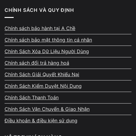
TOUCHPAD
CHÍNH SÁCH VÀ QUY ĐỊNH
Chipset hư thường gây lỗi
mất giao tiếp I/O
, khiến laptop
không nhận thiết bị ngoại vi
dù driver vẫn đầy đủ.
Chính sách bảo hành tại A Chề
Chính sách bảo mật thông tin cá nhân
MÁY LÊN NGUỒN NHƯNG KHÔNG HIỂN THỊ
Chính Sách Xóa Dữ Liệu Người Dùng
HÌNH ẢNH
Chính sách đổi trả hàng hoá
Quạt quay, đèn sáng nhưng
Chính Sách Giải Quyết Khiếu Nại
màn hình trong và ngoài đều không có tín hiệu
. Nhiều
người nhầm với lỗi VGA, nhưng
Chính Sách Kiểm Duyệt Nội Dung
chipset cũng là nguyên nhân phổ biến
.
Chính Sách Thanh Toán
Chính Sách Vận Chuyển & Giao Nhận
NGUYÊN NHÂN NÀO KHIẾN CHIPSET
Điều khoản & điều kiện sử dụng
LAPTOP BỊ HƯ?