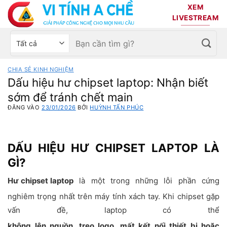
Bỏ
XEM
qua
LIVESTREAM
nội
Tìm
Chọn
dung
kiếm:
danh
mục
CHIA SẺ KINH NGHIỆM
sản
Dấu hiệu hư chipset laptop: Nhận biết
phẩm
sớm để tránh chết main
ĐĂNG VÀO
23/01/2026
BỞI
HUỲNH TẤN PHÚC
DẤU HIỆU HƯ CHIPSET LAPTOP LÀ
GÌ?
Hư chipset laptop
là một trong những lỗi phần cứng
nghiêm trọng nhất trên máy tính xách tay. Khi chipset gặp
vấn đề, laptop có thể
không lên nguồn, treo logo, mất kết nối thiết bị hoặc