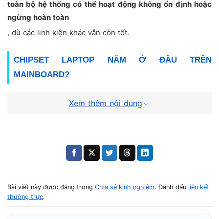
toàn bộ hệ thống có thể hoạt động không ổn định hoặc
ngừng hoàn toàn
, dù các linh kiện khác vẫn còn tốt.
CHIPSET LAPTOP NẰM Ở ĐÂU TRÊN
MAINBOARD?
Chipset được
hàn cố định trực tiếp lên mainboard
dưới
Xem thêm nội dung
dạng chip BGA, thường nằm gần CPU. Đây là linh kiện
không thể tháo rời hay thay thế dễ dàng
như RAM hoặc ổ
cứng.
Bài viết này được đăng trong
Chia sẻ kinh nghiệm
. Đánh dấu
liên kết
thường trực
.