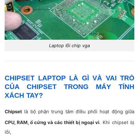
Laptop lỗi chip vga
CHIPSET LAPTOP LÀ GÌ VÀ VAI TRÒ
CỦA CHIPSET TRONG MÁY TÍNH
XÁCH TAY?
Chipset
là bộ phận trung tâm điều phối hoạt động giữa
CPU, RAM, ổ cứng và các thiết bị ngoại vi
. Khi chipset bị
lỗi,