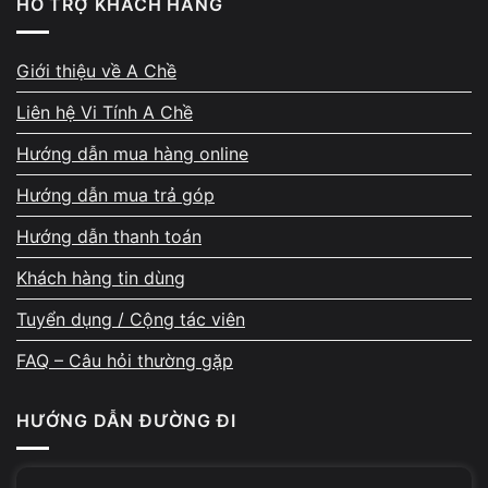
HỖ TRỢ KHÁCH HÀNG
Có nhiều
nguyên nhân hư chipset laptop
, phần lớn liên
quan đến
Giới thiệu về A Chề
nhiệt độ, nguồn điện và điều kiện sử dụng lâu dài
.
Liên hệ Vi Tính A Chề
Hướng dẫn mua hàng online
LAPTOP QUÁ NHIỆT TRONG THỜI GIAN DÀI
Hướng dẫn mua trả góp
Nhiệt độ cao kéo dài làm
Hướng dẫn thanh toán
mối hàn BGA dưới chipset xuống cấp
, gây bong chân
Khách hàng tin dùng
hoặc nứt mạch.
Tuyển dụng / Cộng tác viên
FAQ – Câu hỏi thường gặp
HƯỚNG DẪN ĐƯỜNG ĐI