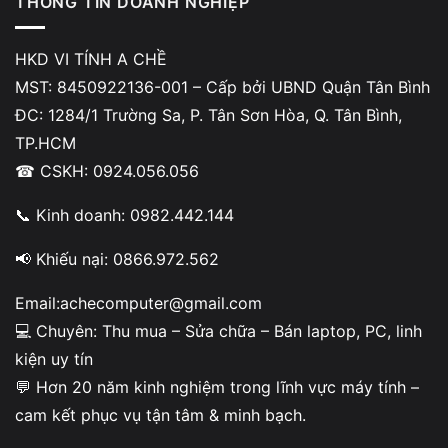
THÔNG TIN DOANH NGHIỆP
Máy bấm nút nguồn nhưng
không có phản hồi
, không
HKD VI TÍNH A CHỀ
sáng đèn hoặc quạt chỉ quay rồi tắt. Đây là
MST: 8450922136-001 – Cấp bởi UBND Quận Tân Bình
dấu hiệu hư chipset laptop khá nặng
.
ĐC: 1284/1 Trường Sa, P. Tân Sơn Hòa, Q. Tân Bình,
TP.HCM
MÁY TREO LOGO, ĐỨNG MÀN HÌNH ĐEN
☎ CSKH: 0924.056.056
Laptop vẫn lên nguồn nhưng
📞 Kinh doanh: 0982.442.144
treo ở logo hãng hoặc chỉ hiện màn hình đen
, không vào
📢 Khiếu nại: 0866.972.562
được hệ điều hành. Trường hợp này
rất dễ bị nhầm với lỗi ổ cứng hoặc BIOS
.
Email:achecomputer@gmail.com
💻 Chuyên: Thu mua – Sửa chữa – Bán laptop, PC, linh
Nội dung
kiện uy tín
💬 Hơn 20 năm kinh nghiệm trong lĩnh vực máy tính –
cam kết phục vụ tận tâm & minh bạch.
KHÔNG NHẬN USB, BÀN PHÍM, CHUỘT,