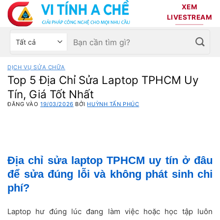
Bỏ
XEM
qua
LIVESTREAM
nội
Tìm
Chọn
dung
kiếm:
danh
mục
DỊCH VỤ SỬA CHỮA
sản
Top 5 Địa Chỉ Sửa Laptop TPHCM Uy
phẩm
Tín, Giá Tốt Nhất
ĐĂNG VÀO
19/03/2026
BỞI
HUỲNH TẤN PHÚC
Địa chỉ sửa laptop TPHCM uy tín ở đâu
để sửa đúng lỗi và không phát sinh chi
phí?
Laptop hư đúng lúc đang làm việc hoặc học tập luôn