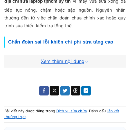
địa chỉ sửa laptop tphcm uy tín
vì máy vừa sửa xong đã
tiếp tục nóng, chậm hoặc sập nguồn. Nguyên nhân
thường đến từ việc chẩn đoán chưa chính xác hoặc quy
trình sửa thiếu kiểm tra tổng thể.
Chẩn đoán sai lỗi khiến chi phí sửa tăng cao
Khi kỹ thuật kiểm tra không đầy đủ, việc thay linh kiện có
Xem thêm nội dung
thể không giải quyết được lỗi gốc. Điều này khiến người
dùng phải sửa lại nhiều lần và bắt đầu tìm
nơi sửa laptop uy tín tphcm
có kinh nghiệm xử lý phần
cứng sâu.
Thiếu quy trình test máy sau sửa
Bài viết này được đăng trong
Dịch vụ sửa chữa
. Đánh dấu
liên kết
thường trực
.
Một
địa chỉ sửa laptop tphcm uy tín
luôn test tải nặng,
theo dõi nhiệt độ và kiểm tra nguồn điện trước khi bàn