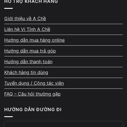
HỖ TRỢ KHÁCH HÀNG
Giới thiệu về A Chề
Bảng giá sửa một số lỗi laptop phổ biến
tại TP.HCM
Liên hệ Vi Tính A Chề
Hướng dẫn mua hàng online
Chi phí sửa phụ thuộc vào:
Hướng dẫn mua trả góp
Mức độ hư hỏng phần cứng
Hướng dẫn thanh toán
Linh kiện cần thay thế
Khách hàng tin dùng
Thời gian cần sửa gấp
Tuyển dụng / Cộng tác viên
Khả năng sửa lấy liền
FAQ – Câu hỏi thường gặp
LỖI LAPTOP THƯỜNG GẶP
MÔ TẢ XỬ LÝ KỸ T
HƯỚNG DẪN ĐƯỜNG ĐI
Kiểm tra adapter, pin
Laptop không lên nguồn
Tối ưu hệ điều hành, 
Laptop chạy chậm, lag