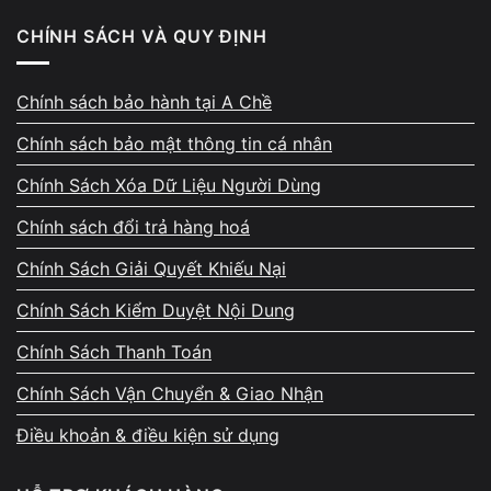
CHÍNH SÁCH VÀ QUY ĐỊNH
Linh kiện cần thay thế hoặc sửa lại
Một số trường hợp chỉ cần sửa mạch hoặc vệ sinh tản
Chính sách bảo hành tại A Chề
nhiệt, trong khi trường hợp khác cần thay linh kiện. Bạn
Chính sách bảo mật thông tin cá nhân
có thể tham khảo trước
bảng giá dịch vụ sửa laptop
để
Chính Sách Xóa Dữ Liệu Người Dùng
hiểu mức chi phí phổ biến.
Chính sách đổi trả hàng hoá
Thời gian sửa và nhu cầu lấy máy sớm
Chính Sách Giải Quyết Khiếu Nại
Nhiều khách hàng cần
sửa laptop lấy liền tphcm
để
Chính Sách Kiểm Duyệt Nội Dung
không gián đoạn công việc. Với lỗi nhẹ, thời gian sửa có
Chính Sách Thanh Toán
thể chỉ từ 30 đến 60 phút nếu cửa hàng có sẵn thiết bị và
Chính Sách Vận Chuyển & Giao Nhận
linh kiện.
Điều khoản & điều kiện sử dụng
Nếu cần báo trước tình trạng hoặc khả năng sửa nhanh,
bạn nên liên hệ hotline
0924.056.056
để được hỗ trợ.