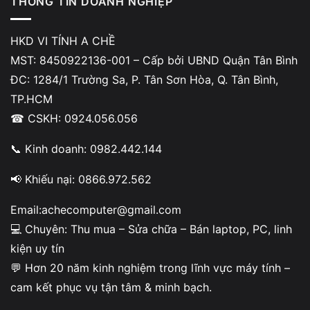
THÔNG TIN DOANH NGHIỆP
HKD VI TÍNH A CHỀ
MST: 8450922136-001 – Cấp bởi UBND Quận Tân Bình
ĐC: 1284/1 Trường Sa, P. Tân Sơn Hòa, Q. Tân Bình,
TP.HCM
☎ CSKH: 0924.056.056
📞 Kinh doanh: 0982.442.144
📢 Khiếu nại: 0866.972.562
Mức độ hư hỏng phần cứng hoặc phần mềm
Email:achecomputer@gmail.com
💻 Chuyên: Thu mua – Sửa chữa – Bán laptop, PC, linh
Lỗi phần mềm thường xử lý nhanh và chi phí thấp hơn lỗi
kiện uy tín
liên quan nguồn hoặc mainboard. Vì vậy khi mang máy
💬 Hơn 20 năm kinh nghiệm trong lĩnh vực máy tính –
đến
nơi sửa laptop uy tín tphcm
, bạn nên yêu cầu kiểm
cam kết phục vụ tận tâm & minh bạch.
tra tổng thể để xác định chính xác tình trạng.