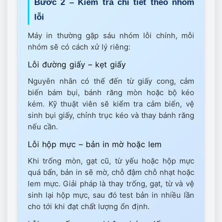
Bước 2 – Kiểm tra chi tiết theo nhóm
lỗi
Máy in thường gặp sáu nhóm lỗi chính, mỗi
nhóm sẽ có cách xử lý riêng:
Lỗi đường giấy – kẹt giấy
Nguyên nhân có thể đến từ giấy cong, cảm
biến bám bụi, bánh răng mòn hoặc bộ kéo
kém. Kỹ thuật viên sẽ kiểm tra cảm biến, vệ
sinh bụi giấy, chỉnh trục kéo và thay bánh răng
nếu cần.
Lỗi hộp mực – bản in mờ hoặc lem
Khi trống mòn, gạt cũ, từ yếu hoặc hộp mực
quá bẩn, bản in sẽ mờ, chỗ đậm chỗ nhạt hoặc
lem mực. Giải pháp là thay trống, gạt, từ và vệ
sinh lại hộp mực, sau đó test bản in nhiều lần
cho tới khi đạt chất lượng ổn định.