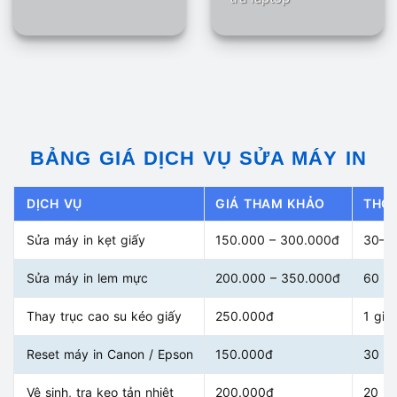
BẢNG GIÁ DỊCH VỤ SỬA MÁY IN
DỊCH VỤ
GIÁ THAM KHẢO
THỜI
Sửa máy in kẹt giấy
150.000 – 300.000đ
30–6
Sửa máy in lem mực
200.000 – 350.000đ
60 ph
Thay trục cao su kéo giấy
250.000đ
1 giờ
Reset máy in Canon / Epson
150.000đ
30 ph
Vệ sinh, tra keo tản nhiệt
200.000đ
20 ph