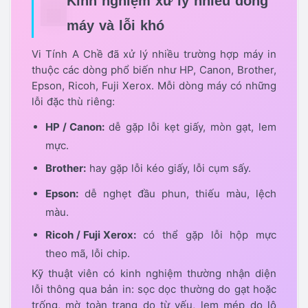
Kinh nghiệm xử lý nhiều dòng
máy và lỗi khó
Vi Tính A Chề đã xử lý nhiều trường hợp máy in
thuộc các dòng phổ biến như HP, Canon, Brother,
Epson, Ricoh, Fuji Xerox. Mỗi dòng máy có những
lỗi đặc thù riêng:
HP / Canon:
dễ gặp lỗi kẹt giấy, mòn gạt, lem
mực.
Brother:
hay gặp lỗi kéo giấy, lỗi cụm sấy.
Epson:
dễ nghẹt đầu phun, thiếu màu, lệch
màu.
Ricoh / Fuji Xerox:
có thể gặp lỗi hộp mực
theo mã, lỗi chip.
Kỹ thuật viên có kinh nghiệm thường nhận diện
lỗi thông qua bản in: sọc dọc thường do gạt hoặc
trống, mờ toàn trang do từ yếu, lem mép do lô