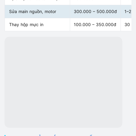
Sửa main nguồn, motor
300.000 – 500.000đ
1–2 n
Thay hộp mực in
100.000 – 350.000đ
30 ph