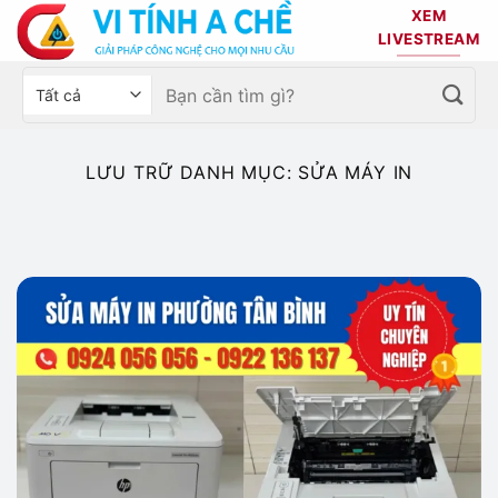
Bỏ
XEM
qua
LIVESTREAM
nội
Tìm
Chọn
dung
kiếm:
danh
mục
sản
LƯU TRỮ DANH MỤC:
SỬA MÁY IN
phẩm