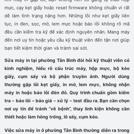
mực, cạy kẹt giấy hoặc reset firmware không chuẩn vì rất
dễ làm tình trạng nặng hơn. Những lỗi như kẹt giấy liên
tục, in đen, sọc, mờ, lem mực hoặc báo lỗi không rõ mã
đều cần kiểm tra kỹ để xác định nguyên nhân. Mang máy
đến nơi uy tín hoặc yêu cầu kỹ thuật viên đến tận nơi giúp
bạn tiết kiệm thời gian và tránh sai sót.
Sửa máy in tại phường Tân Bình đòi hỏi kỹ thuật viên có
kinh nghiệm, hiểu rõ cấu trúc máy, hộp mực, bộ kéo
giấy, cụm sấy và bộ phận truyền ảnh. Người dùng
thường gặp lỗi kẹt giấy, in mờ, lem mực, không nhận
máy in hoặc báo lỗi đèn đỏ. Quy trình chuẩn gồm kiểm
tra – báo lỗi – báo giá – xử lý – test đầu ra. Bạn cần chọn
nơi uy tín để tránh “vẽ bệnh”, thay linh kiện không cần
thiết hoặc làm hỏng trống, lô sấy, cụm kéo.
Việc sửa máy in ở phường Tân Bình thường diễn ra trong