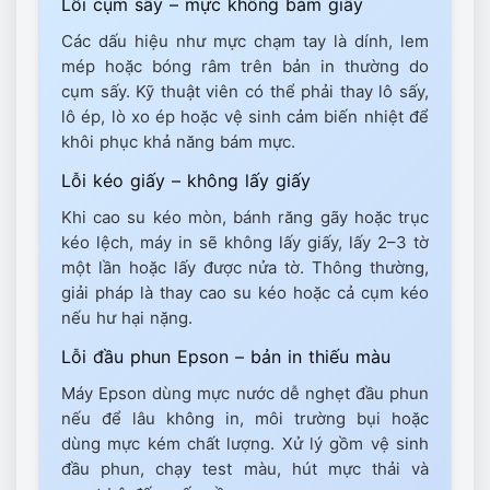
Lỗi cụm sấy – mực không bám giấy
Các dấu hiệu như mực chạm tay là dính, lem
mép hoặc bóng râm trên bản in thường do
cụm sấy. Kỹ thuật viên có thể phải thay lô sấy,
lô ép, lò xo ép hoặc vệ sinh cảm biến nhiệt để
khôi phục khả năng bám mực.
Lỗi kéo giấy – không lấy giấy
Khi cao su kéo mòn, bánh răng gãy hoặc trục
kéo lệch, máy in sẽ không lấy giấy, lấy 2–3 tờ
một lần hoặc lấy được nửa tờ. Thông thường,
giải pháp là thay cao su kéo hoặc cả cụm kéo
nếu hư hại nặng.
Lỗi đầu phun Epson – bản in thiếu màu
Máy Epson dùng mực nước dễ nghẹt đầu phun
nếu để lâu không in, môi trường bụi hoặc
dùng mực kém chất lượng. Xử lý gồm vệ sinh
đầu phun, chạy test màu, hút mực thải và