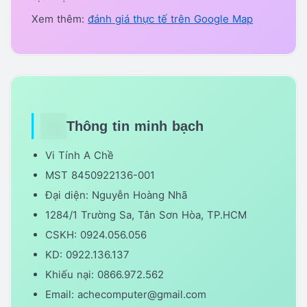
Xem thêm:
đánh giá thực tế trên Google Map
Thông tin minh bạch
Vi Tính A Chề
MST 8450922136-001
Đại diện: Nguyễn Hoàng Nhã
1284/1 Trường Sa, Tân Sơn Hòa, TP.HCM
CSKH: 0924.056.056
KD: 0922.136.137
Khiếu nại: 0866.972.562
Email: achecomputer@gmail.com