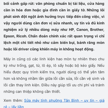
bối cảnh gấp rút: văn phòng chuẩn bị tài liệu, cửa hàng
cần in hóa đơn hoặc gia đình cần in giấy tờ. Những lỗi
phát sinh đột ngột ảnh hưởng trực tiếp đến công việc, vì
vậy người dùng cần đơn vị sửa nhanh, uy tín và đủ kinh
nghiệm xử lý nhiều dòng máy như HP, Canon, Brother,
Epson, Ricoh. Chẩn đoán chính xác rất quan trọng vì chỉ
lệch một chi tiết nhỏ như cảm biến bụi, bánh răng mòn
hoặc lỗi driver cũng khiến máy in không hoạt động.
Máy in cũng có các linh kiện hao mòn tự nhiên theo chu
kỳ như trống, gạt, từ, lô ép, lô sấy hoặc bộ kéo giấy. Nếu
hiểu được quy trình kiểm tra, người dùng có thể yên tâm
hơn và không nhầm lẫn giữa lỗi cần sửa, lỗi cần vệ sinh và
lỗi cần thay linh kiện. Điều này giúp tối ưu chi phí và tránh
những can thiệp không cần thiết.
Xem thêm:
Sửa máy tính phường Tân Bình – uy tín – giá
rẻ – lấy liền