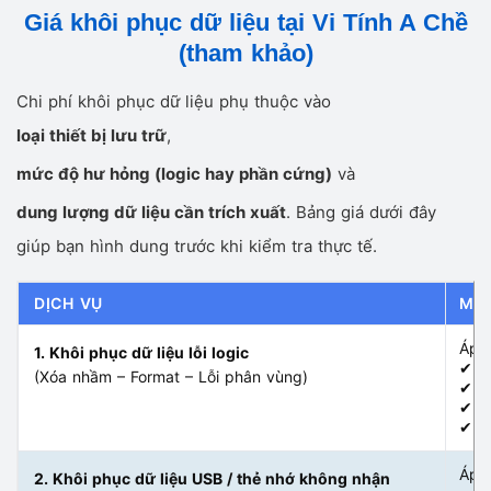
Giá khôi phục dữ liệu tại Vi Tính A Chề
(tham khảo)
Chi phí khôi phục dữ liệu phụ thuộc vào
loại thiết bị lưu trữ
,
mức độ hư hỏng (logic hay phần cứng)
và
dung lượng dữ liệu cần trích xuất
. Bảng giá dưới đây
giúp bạn hình dung trước khi kiểm tra thực tế.
DỊCH VỤ
MÔ
Áp d
1. Khôi phục dữ liệu lỗi logic
✔ Xó
(Xóa nhầm – Format – Lỗi phân vùng)
✔ F
✔ Ổ
✔ M
Áp d
2. Khôi phục dữ liệu USB / thẻ nhớ không nhận