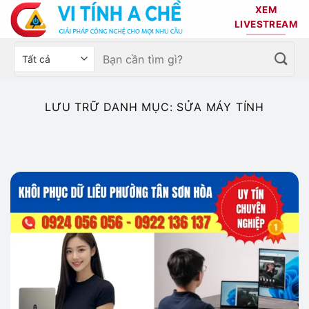
Bỏ
XEM
qua
LIVESTREAM
nội
Tìm
Chọn
dung
kiếm:
danh
mục
sản
LƯU TRỮ DANH MỤC:
SỬA MÁY TÍNH
phẩm