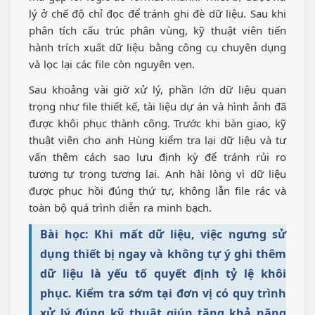
lý ở chế độ chỉ đọc để tránh ghi đè dữ liệu. Sau khi
phân tích cấu trúc phân vùng, kỹ thuật viên tiến
hành trích xuất dữ liệu bằng công cụ chuyên dụng
và lọc lại các file còn nguyên vẹn.
Sau khoảng vài giờ xử lý, phần lớn dữ liệu quan
trọng như file thiết kế, tài liệu dự án và hình ảnh đã
được khôi phục thành công. Trước khi bàn giao, kỹ
thuật viên cho anh Hùng kiểm tra lại dữ liệu và tư
vấn thêm cách sao lưu định kỳ để tránh rủi ro
tương tự trong tương lai. Anh hài lòng vì dữ liệu
được phục hồi đúng thứ tự, không lẫn file rác và
toàn bộ quá trình diễn ra minh bạch.
Bài học: Khi mất dữ liệu, việc ngưng sử
dụng thiết bị ngay và không tự ý ghi thêm
dữ liệu là yếu tố quyết định tỷ lệ khôi
phục. Kiểm tra sớm tại đơn vị có quy trình
xử lý đúng kỹ thuật giúp tăng khả năng