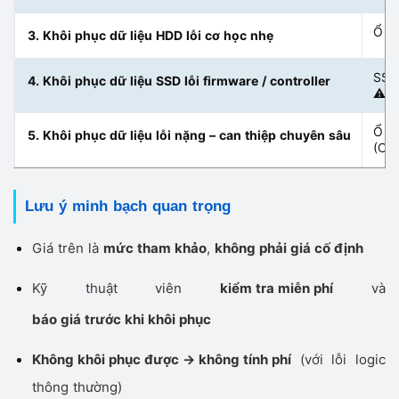
Ổ cứ
3. Khôi phục dữ liệu HDD lỗi cơ học nhẹ
SSD 
4. Khôi phục dữ liệu SSD lỗi firmware / controller
⚠ SS
Ổ cứ
5. Khôi phục dữ liệu lỗi nặng – can thiệp chuyên sâu
(Cần
Lưu ý minh bạch quan trọng
Giá trên là
mức tham khảo
,
không phải giá cố định
Kỹ thuật viên
kiểm tra miễn phí
và
báo giá trước khi khôi phục
Không khôi phục được → không tính phí
(với lỗi logic
thông thường)