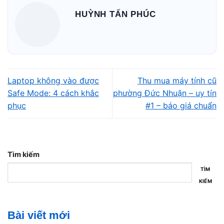
HUỲNH TẤN PHÚC
Cách 1: Khởi động lại File Explorer
Khi File Explorer bị treo,
Not Responding
hoặc phản hồi
chậm, việc khởi động lại tiến trình này có thể giúp hệ
thống hoạt động ổn định trở lại.
Laptop không vào được
Thu mua máy tính cũ
Safe Mode: 4 cách khắc
phường Đức Nhuận – uy tín
phục
#1 – báo giá chuẩn
Tìm kiếm
TÌM
KIẾM
Bài viết mới