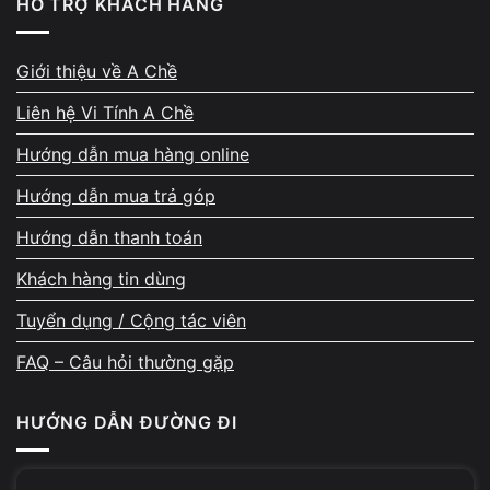
Kiểm tra và tắt các tác vụ chạy nền không cần thiết để
HỖ TRỢ KHÁCH HÀNG
giải phóng tài nguyên.
Giới thiệu về A Chề
Liên hệ Vi Tính A Chề
Cách 3: Tắt tính năng Quick Access
trong File Explorer
Hướng dẫn mua hàng online
Hướng dẫn mua trả góp
Quick Access
giúp mở nhanh file và thư mục gần đây,
nhưng trong một số trường hợp có thể khiến File Explorer
Hướng dẫn thanh toán
load chậm hoặc treo khi mở.
Khách hàng tin dùng
Tuyển dụng / Cộng tác viên
FAQ – Câu hỏi thường gặp
HƯỚNG DẪN ĐƯỜNG ĐI