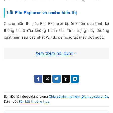
Lỗi File Explorer và cache hiển thị
Cache hiển thị của File Explorer bị lỗi khiến quá trình tải
thông tin ổ đĩa không hoàn tất. Tình trạng này thường
xuất hiện sau cập nhật Windows hoặc tắt máy đột ngột.
Windows update hoặc driver gây xung đột
Xem thêm nội dung
Một số bản cập nhật hoặc driver lưu trữ không tương
thích có thể khiến File Explorer xử lý danh sách ổ đĩa
không ổn định.
Các cách khắc phục File Explorer bị
Bài viết này được đăng trong
Chia sẻ kinh nghiệm
,
Dịch vụ sửa chữa
.
Đánh dấu
liên kết thường trực
.
treo khi mở This PC