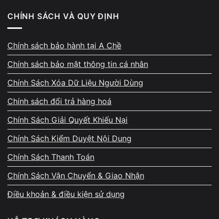
CHÍNH SÁCH VÀ QUY ĐỊNH
Chính sách bảo hành tại A Chề
Chính sách bảo mật thông tin cá nhân
Chính Sách Xóa Dữ Liệu Người Dùng
Các bước thực hiện
Chính sách đổi trả hàng hoá
Nhấn
Ctrl + Shift + Esc
để mở
Task Manager
.
Chính Sách Giải Quyết Khiếu Nại
Chính Sách Kiểm Duyệt Nội Dung
Chọn tab
Processes
.
Chính Sách Thanh Toán
Ở mục
Apps
, chuột phải vào các ứng dụng không sử
Chính Sách Vận Chuyển & Giao Nhận
dụng và chọn
End Task
.
Điều khoản & điều kiện sử dụng
Kéo xuống mục
Background processes
.