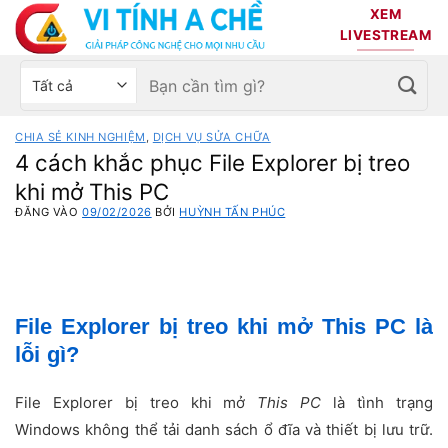
Bỏ
XEM
qua
LIVESTREAM
nội
Tìm
Chọn
dung
kiếm:
danh
mục
CHIA SẺ KINH NGHIỆM
,
DỊCH VỤ SỬA CHỮA
sản
4 cách khắc phục File Explorer bị treo
phẩm
khi mở This PC
ĐĂNG VÀO
09/02/2026
BỞI
HUỲNH TẤN PHÚC
File Explorer bị treo khi mở This PC là
lỗi gì?
File Explorer bị treo khi mở
This PC
là tình trạng
Windows không thể tải danh sách ổ đĩa và thiết bị lưu trữ.