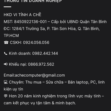
THÔNG TIN DOANH NGHIỆP
Chọn
End Task
để tắt tiến trình.
Trong
Task Manager
, chọn
File → Run new task
.
HKD VI TÍNH A CHỀ
MST: 8450922136-001 – Cấp bởi UBND Quận Tân Bình
Nhập
và nhấn
Enter
để mở lại File
explorer.exe
ĐC: 1284/1 Trường Sa, P. Tân Sơn Hòa, Q. Tân Bình,
Explorer.
TP.HCM
☎ CSKH: 0924.056.056
Cách 2: Tắt bớt các chương trình
📞 Kinh doanh: 0982.442.144
không sử dụng
📢 Khiếu nại: 0866.972.562
Việc mở quá nhiều phần mềm hoặc ứng dụng chạy nền có
Email:achecomputer@gmail.com
thể làm hao tài nguyên hệ thống, khiến File Explorer phản
💻 Chuyên: Thu mua – Sửa chữa – Bán laptop, PC, linh
hồi chậm, đặc biệt khi thao tác với file lớn.
kiện uy tín
💬 Hơn 20 năm kinh nghiệm trong lĩnh vực máy tính –
cam kết phục vụ tận tâm & minh bạch.